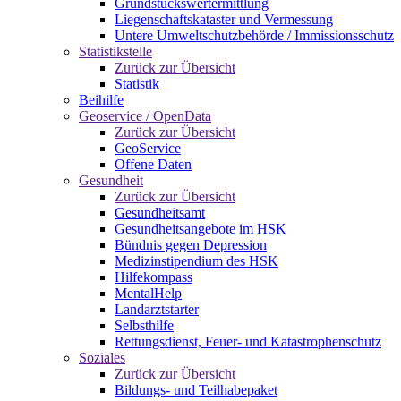
Grundstückswertermittlung
Liegenschaftskataster und Vermessung
Untere Umweltschutzbehörde / Immissionsschutz
Statistikstelle
Zurück zur Übersicht
Statistik
Beihilfe
Geoservice / OpenData
Zurück zur Übersicht
GeoService
Offene Daten
Gesundheit
Zurück zur Übersicht
Gesundheitsamt
Gesundheitsangebote im HSK
Bündnis gegen Depression
Medizinstipendium des HSK
Hilfekompass
MentalHelp
Landarztstarter
Selbsthilfe
Rettungsdienst, Feuer- und Katastrophenschutz
Soziales
Zurück zur Übersicht
Bildungs- und Teilhabepaket