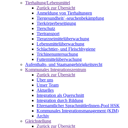
Tierhaltung/Lebensmittel
Zurück zur Übersicht
Anmeldung von Tierhaltungen
Tiergesundheit/ -seuchenbekämpfung
Tierkörperbeseitigung
Tierschutz
Tiertransport
Tierarzneimittelüberwachung
Lebensmittelüberwachung
Schlachttier- und Fleischhygiene
Trichinenuntersuchung
Futtermittelüberwachung
Aufenthalts- und Staatsangehörigkeitsrecht
Kommunales Integrationszentrum
Zurück zur Übersicht
Über uns
Unser Team
Aktuelles
Integration als Querschnitt
Integration durch Bildung
Ehrenamtlicher SprachmittlerInnen-Pool HSK
Kommunales Integrationsmanagement (KIM)
Archiv
Gleichstellung
Zurück zur Übersicht