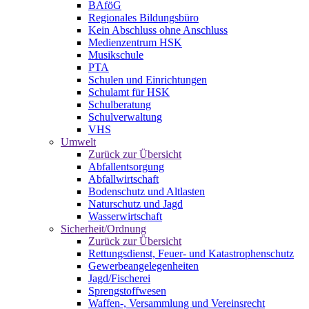
BAföG
Regionales Bildungsbüro
Kein Abschluss ohne Anschluss
Medienzentrum HSK
Musikschule
PTA
Schulen und Einrichtungen
Schulamt für HSK
Schulberatung
Schulverwaltung
VHS
Umwelt
Zurück zur Übersicht
Abfallentsorgung
Abfallwirtschaft
Bodenschutz und Altlasten
Naturschutz und Jagd
Wasserwirtschaft
Sicherheit/Ordnung
Zurück zur Übersicht
Rettungsdienst, Feuer- und Katastrophenschutz
Gewerbeangelegenheiten
Jagd/Fischerei
Sprengstoffwesen
Waffen-, Versammlung und Vereinsrecht