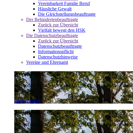
Vereinbarkeit Familie Beruf
Häusliche Gewalt
Die Gleichstellungsbeauftragte
Der Behindertenbeauftragte
Zurück zur Übersicht
Vielfalt bewegt den HSK
Die Datenschutzbeauftragte
Zurück zur Übersicht
Datenschutzbeauftragte
Informationspflicht
Datenschutzhinweise
Vereine und Ehrenamt
Service-Portal
Im Service-Portal werden alle Anträge die Sie an den Hochsau
umgestellt.
mehr erfahren
Bürgertelefon
Bei den alltäglichen Anfragen zu den Dienstleistungen des Hoch