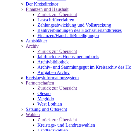
Der Kreisdirektor
Finanzen und Haushalt
Zurück zur Übersicht
Lastschriftverfahren
Zahlungsabwicklung und Vollstreckung
Bankverbindungen des Hochsauerlandkreises
Finanzen/Haushalt/Beteiligungen
Amtsblätter
Archiv
Zurück zur Übersicht
Jahrbuch des Hochsauerlandkreis
Archivbibliothek
Archiv- und Sammlungsgut im Kreisarchiv des Ho
Aufgaben Archiv
Kreistagsinformationssystem
Partnerschaften
Zurück zur Übersicht
Olesno
Megiddo
West Lothian
Satzung und Ortsrecht
Wahlen
Zurück zur Übersicht
Kreistags- und Landratswahlen
Landtagswahlen