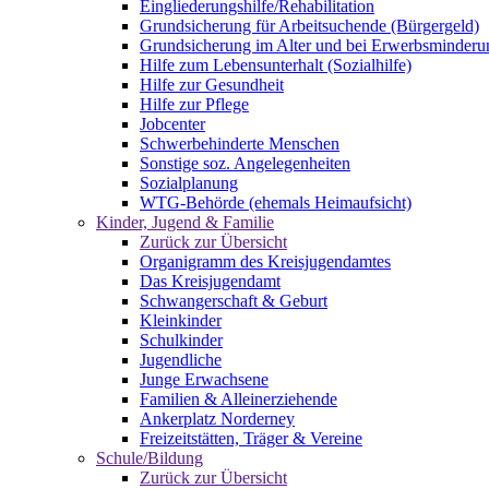
Eingliederungshilfe/Rehabilitation
Grundsicherung für Arbeitsuchende (Bürgergeld)
Grundsicherung im Alter und bei Erwerbsminderu
Hilfe zum Lebensunterhalt (Sozialhilfe)
Hilfe zur Gesundheit
Hilfe zur Pflege
Jobcenter
Schwerbehinderte Menschen
Sonstige soz. Angelegenheiten
Sozialplanung
WTG-Behörde (ehemals Heimaufsicht)
Kinder, Jugend & Familie
Zurück zur Übersicht
Organigramm des Kreisjugendamtes
Das Kreisjugendamt
Schwangerschaft & Geburt
Kleinkinder
Schulkinder
Jugendliche
Junge Erwachsene
Familien & Alleinerziehende
Ankerplatz Norderney
Freizeitstätten, Träger & Vereine
Schule/Bildung
Zurück zur Übersicht