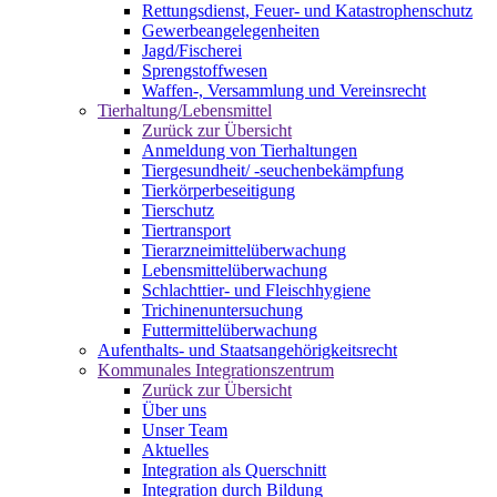
Rettungsdienst, Feuer- und Katastrophenschutz
Gewerbeangelegenheiten
Jagd/Fischerei
Sprengstoffwesen
Waffen-, Versammlung und Vereinsrecht
Tierhaltung/Lebensmittel
Zurück zur Übersicht
Anmeldung von Tierhaltungen
Tiergesundheit/ -seuchenbekämpfung
Tierkörperbeseitigung
Tierschutz
Tiertransport
Tierarzneimittelüberwachung
Lebensmittelüberwachung
Schlachttier- und Fleischhygiene
Trichinenuntersuchung
Futtermittelüberwachung
Aufenthalts- und Staatsangehörigkeitsrecht
Kommunales Integrationszentrum
Zurück zur Übersicht
Über uns
Unser Team
Aktuelles
Integration als Querschnitt
Integration durch Bildung