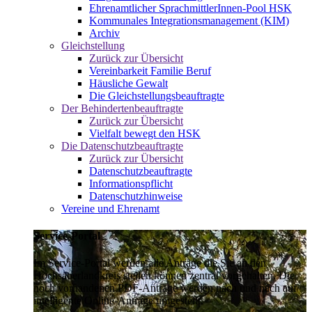
Ehrenamtlicher SprachmittlerInnen-Pool HSK
Kommunales Integrationsmanagement (KIM)
Archiv
Gleichstellung
Zurück zur Übersicht
Vereinbarkeit Familie Beruf
Häusliche Gewalt
Die Gleichstellungsbeauftragte
Der Behindertenbeauftragte
Zurück zur Übersicht
Vielfalt bewegt den HSK
Die Datenschutzbeauftragte
Zurück zur Übersicht
Datenschutzbeauftragte
Informationspflicht
Datenschutzhinweise
Vereine und Ehrenamt
Service-Portal
Im Service-Portal werden alle Anträge die Sie an den
Hochsauerlandkreis stellen können zentral vorgehalten. Die
noch vorhandenen PDF-Anträge werden nach und nach auf
intelligente Online-Anträge umgestellt.