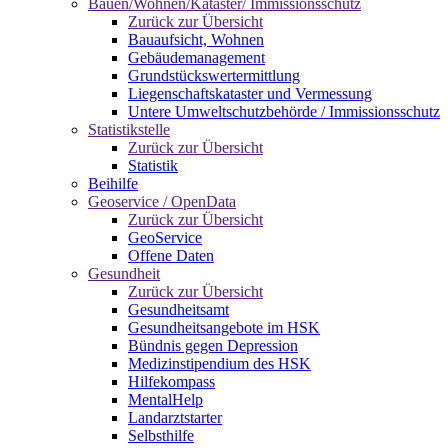
Bauen/Wohnen/Kataster/ Immissionsschutz
Zurück zur Übersicht
Bauaufsicht, Wohnen
Gebäudemanagement
Grundstückswertermittlung
Liegenschaftskataster und Vermessung
Untere Umweltschutzbehörde / Immissionsschutz
Statistikstelle
Zurück zur Übersicht
Statistik
Beihilfe
Geoservice / OpenData
Zurück zur Übersicht
GeoService
Offene Daten
Gesundheit
Zurück zur Übersicht
Gesundheitsamt
Gesundheitsangebote im HSK
Bündnis gegen Depression
Medizinstipendium des HSK
Hilfekompass
MentalHelp
Landarztstarter
Selbsthilfe