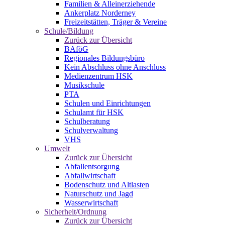
Familien & Alleinerziehende
Ankerplatz Norderney
Freizeitstätten, Träger & Vereine
Schule/Bildung
Zurück zur Übersicht
BAföG
Regionales Bildungsbüro
Kein Abschluss ohne Anschluss
Medienzentrum HSK
Musikschule
PTA
Schulen und Einrichtungen
Schulamt für HSK
Schulberatung
Schulverwaltung
VHS
Umwelt
Zurück zur Übersicht
Abfallentsorgung
Abfallwirtschaft
Bodenschutz und Altlasten
Naturschutz und Jagd
Wasserwirtschaft
Sicherheit/Ordnung
Zurück zur Übersicht