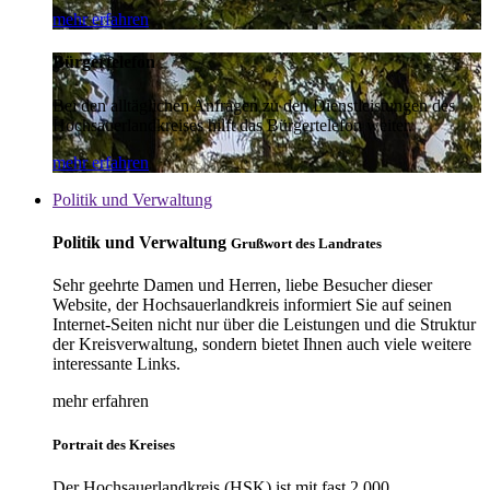
mehr erfahren
Bürgertelefon
Bei den alltäglichen Anfragen zu den Dienstleistungen des
Hochsauerlandkreises hilft das Bürgertelefon weiter.
mehr erfahren
Politik und Verwaltung
Politik und Verwaltung
Grußwort des Landrates
Sehr geehrte Damen und Herren, liebe Besucher dieser
Website, der Hochsauerlandkreis informiert Sie auf seinen
Internet-Seiten nicht nur über die Leistungen und die Struktur
der Kreisverwaltung, sondern bietet Ihnen auch viele weitere
interessante Links.
mehr erfahren
Portrait des Kreises
Der Hochsauerlandkreis (HSK) ist mit fast 2.000