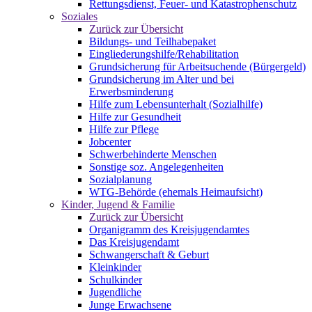
Rettungsdienst, Feuer- und Katastrophenschutz
Soziales
Zurück zur Übersicht
Bildungs- und Teilhabepaket
Eingliederungshilfe/Rehabilitation
Grundsicherung für Arbeitsuchende (Bürgergeld)
Grundsicherung im Alter und bei
Erwerbsminderung
Hilfe zum Lebensunterhalt (Sozialhilfe)
Hilfe zur Gesundheit
Hilfe zur Pflege
Jobcenter
Schwerbehinderte Menschen
Sonstige soz. Angelegenheiten
Sozialplanung
WTG-Behörde (ehemals Heimaufsicht)
Kinder, Jugend & Familie
Zurück zur Übersicht
Organigramm des Kreisjugendamtes
Das Kreisjugendamt
Schwangerschaft & Geburt
Kleinkinder
Schulkinder
Jugendliche
Junge Erwachsene