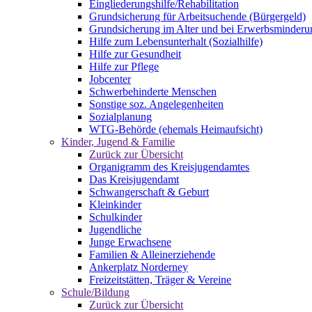
Eingliederungshilfe/Rehabilitation
Grundsicherung für Arbeitsuchende (Bürgergeld)
Grundsicherung im Alter und bei Erwerbsminderu
Hilfe zum Lebensunterhalt (Sozialhilfe)
Hilfe zur Gesundheit
Hilfe zur Pflege
Jobcenter
Schwerbehinderte Menschen
Sonstige soz. Angelegenheiten
Sozialplanung
WTG-Behörde (ehemals Heimaufsicht)
Kinder, Jugend & Familie
Zurück zur Übersicht
Organigramm des Kreisjugendamtes
Das Kreisjugendamt
Schwangerschaft & Geburt
Kleinkinder
Schulkinder
Jugendliche
Junge Erwachsene
Familien & Alleinerziehende
Ankerplatz Norderney
Freizeitstätten, Träger & Vereine
Schule/Bildung
Zurück zur Übersicht