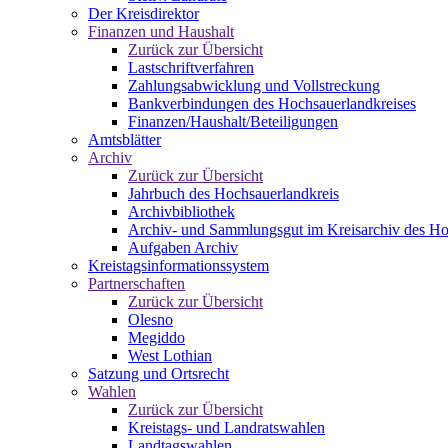
Der Kreisdirektor
Finanzen und Haushalt
Zurück zur Übersicht
Lastschriftverfahren
Zahlungsabwicklung und Vollstreckung
Bankverbindungen des Hochsauerlandkreises
Finanzen/Haushalt/Beteiligungen
Amtsblätter
Archiv
Zurück zur Übersicht
Jahrbuch des Hochsauerlandkreis
Archivbibliothek
Archiv- und Sammlungsgut im Kreisarchiv des Ho
Aufgaben Archiv
Kreistagsinformationssystem
Partnerschaften
Zurück zur Übersicht
Olesno
Megiddo
West Lothian
Satzung und Ortsrecht
Wahlen
Zurück zur Übersicht
Kreistags- und Landratswahlen
Landtagswahlen