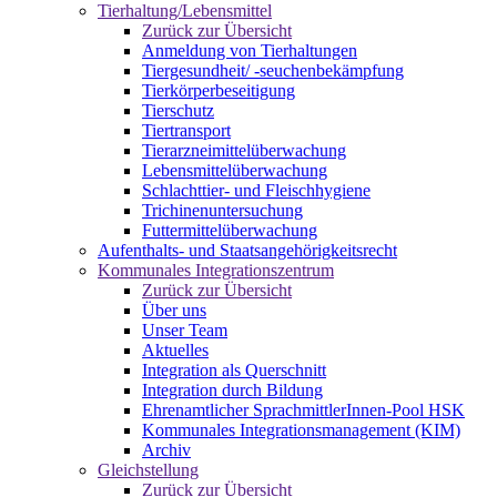
Tierhaltung/Lebensmittel
Zurück zur Übersicht
Anmeldung von Tierhaltungen
Tiergesundheit/ -seuchenbekämpfung
Tierkörperbeseitigung
Tierschutz
Tiertransport
Tierarzneimittelüberwachung
Lebensmittelüberwachung
Schlachttier- und Fleischhygiene
Trichinenuntersuchung
Futtermittelüberwachung
Aufenthalts- und Staatsangehörigkeitsrecht
Kommunales Integrationszentrum
Zurück zur Übersicht
Über uns
Unser Team
Aktuelles
Integration als Querschnitt
Integration durch Bildung
Ehrenamtlicher SprachmittlerInnen-Pool HSK
Kommunales Integrationsmanagement (KIM)
Archiv
Gleichstellung
Zurück zur Übersicht