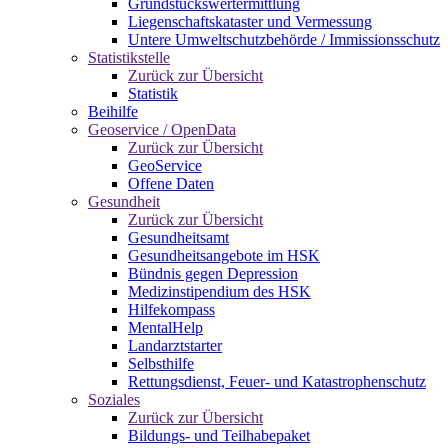
Grundstückswertermittlung
Liegenschaftskataster und Vermessung
Untere Umweltschutzbehörde / Immissionsschutz
Statistikstelle
Zurück zur Übersicht
Statistik
Beihilfe
Geoservice / OpenData
Zurück zur Übersicht
GeoService
Offene Daten
Gesundheit
Zurück zur Übersicht
Gesundheitsamt
Gesundheitsangebote im HSK
Bündnis gegen Depression
Medizinstipendium des HSK
Hilfekompass
MentalHelp
Landarztstarter
Selbsthilfe
Rettungsdienst, Feuer- und Katastrophenschutz
Soziales
Zurück zur Übersicht
Bildungs- und Teilhabepaket