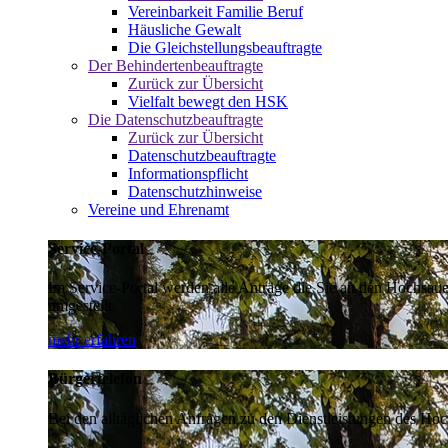
Vereinbarkeit Familie Beruf
Häusliche Gewalt
Die Gleichstellungsbeauftragte
Der Behindertenbeauftragte
Zurück zur Übersicht
Vielfalt bewegt den HSK
Die Datenschutzbeauftragte
Zurück zur Übersicht
Datenschutzbeauftragte
Informationspflicht
Datenschutzhinweise
Vereine und Ehrenamt
Service-Portal
Im Service-Portal werden alle Anträge die Sie an den Hochsau
umgestellt.
mehr erfahren
Bürgertelefon
Bei den alltäglichen Anfragen zu den Dienstleistungen des Hoch