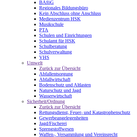
BAföG
Regionales Bildungsbüro
Kein Abschluss ohne Anschluss
Medienzentrum HSK
Musikschule
PTA
Schulen und Einrichtungen
Schulamt für HSK
Schulberatung
Schulverwaltung
VHS
Umwelt
Zurück zur Übersicht
Abfallentsorgung
Abfallwirtschaft
Bodenschutz und Altlasten
Naturschutz und Jagd
Wasserwirtschaft
Sicherheit/Ordnung
Zurück zur Übersicht
Rettungsdienst, Feuer- und Katastrophenschutz
Gewerbeangelegenheiten
Jagd/Fischerei
Sprengstoffwesen
Waffen-, Versammlung und Vereinsrecht