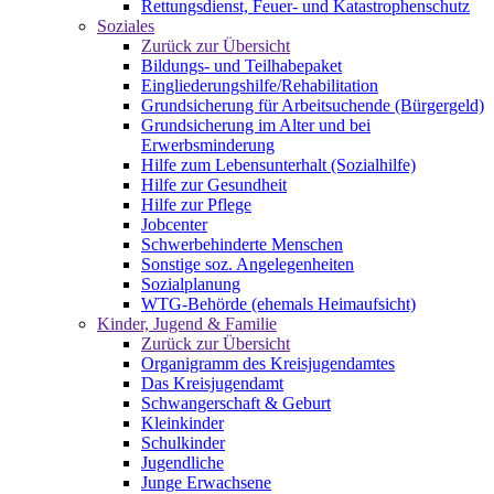
Rettungsdienst, Feuer- und Katastrophenschutz
Soziales
Zurück zur Übersicht
Bildungs- und Teilhabepaket
Eingliederungshilfe/Rehabilitation
Grundsicherung für Arbeitsuchende (Bürgergeld)
Grundsicherung im Alter und bei
Erwerbsminderung
Hilfe zum Lebensunterhalt (Sozialhilfe)
Hilfe zur Gesundheit
Hilfe zur Pflege
Jobcenter
Schwerbehinderte Menschen
Sonstige soz. Angelegenheiten
Sozialplanung
WTG-Behörde (ehemals Heimaufsicht)
Kinder, Jugend & Familie
Zurück zur Übersicht
Organigramm des Kreisjugendamtes
Das Kreisjugendamt
Schwangerschaft & Geburt
Kleinkinder
Schulkinder
Jugendliche
Junge Erwachsene