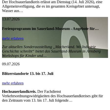
Der Hochsauerlandkreis erlässt am Dienstag (14. Juli 2026), eine
Allgemeinverfügung, die es im gesamten Kreisgebiet untersagt,
Wasser aus…
13.07.2026
Ferienprogramm im Sauerland-Museum - Angebote für…
mehr erfahren
Zur aktuellen Sonderausstellung „Macherland. Wo Industrie
Geschichte schreibt“ bietet das Sauerland-Museum in Arnsberg
Workshops für Kinder und…
09.07.2026
Blitzerstandorte 13. bis 17. Juli
mehr erfahren
Hochsauerlandkreis.
Der Fachdienst
Verkehrsordnungswidrigkeiten des Hochsauerlandkreises gibt für
den Zeitraum vom 13. bis 17. Juli folgende…