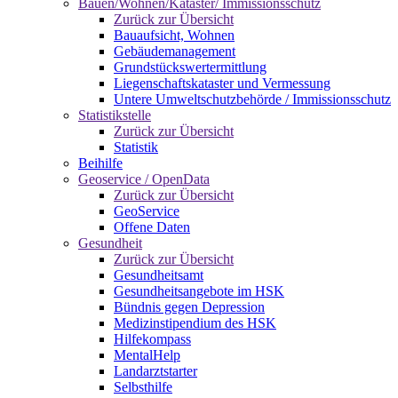
Bauen/Wohnen/Kataster/ Immissionsschutz
Zurück zur Übersicht
Bauaufsicht, Wohnen
Gebäudemanagement
Grundstückswertermittlung
Liegenschaftskataster und Vermessung
Untere Umweltschutzbehörde / Immissionsschutz
Statistikstelle
Zurück zur Übersicht
Statistik
Beihilfe
Geoservice / OpenData
Zurück zur Übersicht
GeoService
Offene Daten
Gesundheit
Zurück zur Übersicht
Gesundheitsamt
Gesundheitsangebote im HSK
Bündnis gegen Depression
Medizinstipendium des HSK
Hilfekompass
MentalHelp
Landarztstarter
Selbsthilfe