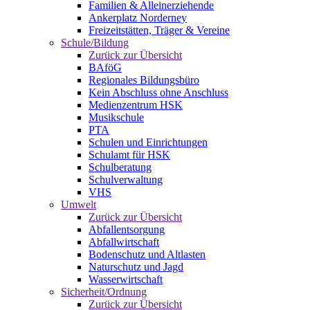
Familien & Alleinerziehende
Ankerplatz Norderney
Freizeitstätten, Träger & Vereine
Schule/Bildung
Zurück zur Übersicht
BAföG
Regionales Bildungsbüro
Kein Abschluss ohne Anschluss
Medienzentrum HSK
Musikschule
PTA
Schulen und Einrichtungen
Schulamt für HSK
Schulberatung
Schulverwaltung
VHS
Umwelt
Zurück zur Übersicht
Abfallentsorgung
Abfallwirtschaft
Bodenschutz und Altlasten
Naturschutz und Jagd
Wasserwirtschaft
Sicherheit/Ordnung
Zurück zur Übersicht