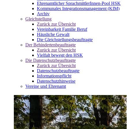
Ehrenamtlicher SprachmittlerInnen-Pool HSK
Kommunales Integrationsmanagement (KIM)
Archiv
Gleichstellung
Zurück zur Übersicht
Vereinbarkeit Familie Beruf
Häusliche Gewalt
Die Gleichstellungsbeauftragte
Der Behindertenbeauftragte
Zurück zur Übersicht
Vielfalt bewegt den HSK
Die Datenschutzbeauftragte
Zurück zur Übersicht
Datenschutzbeauftragte
Informationspflicht
Datenschutzhinweise
Vereine und Ehrenamt
Service-Portal
Im Service-Portal werden alle Anträge die Sie an den
Hochsauerlandkreis stellen können zentral vorgehalten. Die
noch vorhandenen PDF-Anträge werden nach und nach auf
intelligente Online-Anträge umgestellt.