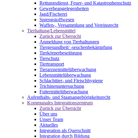
Rettungsdienst, Feuer- und Katastrophenschutz
Gewerbeangelegenheiten
Jagd/Fischerei
Sprengstoffwesen
Waffen-, Versammlung und Vereinsrecht
Tierhaltung/Lebensmittel
Zurück zur Übersicht
Anmeldung von Tierhaltungen
Tiergesundheit/ -seuchenbekämpfung
Tierkörperbeseitigung
Tierschutz
Tiertransport
Tierarzneimittelüberwachung
Lebensmittelüberwachung
Schlachttier- und Fleischhygiene
Trichinenuntersuchung
Futtermittelüberwachung
Aufenthalts- und Staatsangehörigkeitsrecht
Kommunales Integrationszentrum
Zurück zur Übersicht
Über uns
Unser Team
Aktuelles
Integration als Querschnitt
Integration durch Bildung