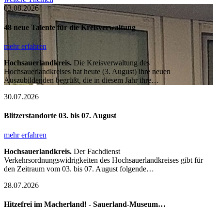
03.08.2026
48 neue Talente für die Kreisverwaltung
mehr erfahren
Hochsauerlandkreis.
Die Kreisverwaltung des
Hochsauerlandkreises hat heute (3. August) ihre neuen
Auszubildenden begrüßt, die in diesem Jahr ihre…
30.07.2026
Blitzerstandorte 03. bis 07. August
mehr erfahren
Hochsauerlandkreis.
Der Fachdienst
Verkehrsordnungswidrigkeiten des Hochsauerlandkreises gibt für
den Zeitraum vom 03. bis 07. August folgende…
28.07.2026
Hitzefrei im Macherland! - Sauerland-Museum…