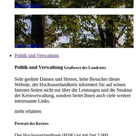
mehr erfahren
Bürgertelefon
Bei den alltäglichen Anfragen zu den Dienstleistungen des
Hochsauerlandkreises hilft das Bürgertelefon weiter.
mehr erfahren
Politik und Verwaltung
Politik und Verwaltung
Grußwort des Landrates
Sehr geehrte Damen und Herren, liebe Besucher dieser
Website, der Hochsauerlandkreis informiert Sie auf seinen
Internet-Seiten nicht nur über die Leistungen und die Struktur
der Kreisverwaltung, sondern bietet Ihnen auch viele weitere
interessante Links.
mehr erfahren
Portrait des Kreises
Der Hochsauerlandkreis (HSK) ist mit fast 2.000