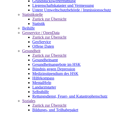
Grundstückswertermittlung
Liegenschaftskataster und Vermessung
Untere Umweltschutzbehörde / Immissionsschutz
Statistikstelle
Zurück zur Übersicht
Statistik
Beihilfe
Geoservice / OpenData
Zurück zur Übersicht
GeoService
Offene Daten
Gesundheit
Zurück zur Übersicht
Gesundheitsamt
Gesundheitsangebote im HSK
Bündnis gegen Depression
Medizinstipendium des HSK
Hilfekompass
MentalHelp
Landarztstarter
Selbsthilfe
Rettungsdienst, Feuer- und Katastrophenschutz
Soziales
Zurück zur Übersicht
Bildungs- und Teilhabepaket