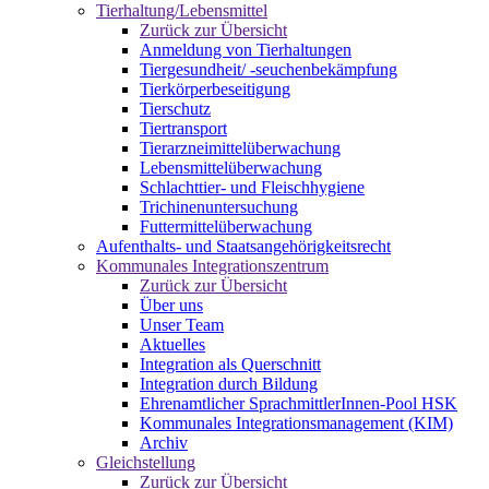
Tierhaltung/Lebensmittel
Zurück zur Übersicht
Anmeldung von Tierhaltungen
Tiergesundheit/ -seuchenbekämpfung
Tierkörperbeseitigung
Tierschutz
Tiertransport
Tierarzneimittelüberwachung
Lebensmittelüberwachung
Schlachttier- und Fleischhygiene
Trichinenuntersuchung
Futtermittelüberwachung
Aufenthalts- und Staatsangehörigkeitsrecht
Kommunales Integrationszentrum
Zurück zur Übersicht
Über uns
Unser Team
Aktuelles
Integration als Querschnitt
Integration durch Bildung
Ehrenamtlicher SprachmittlerInnen-Pool HSK
Kommunales Integrationsmanagement (KIM)
Archiv
Gleichstellung
Zurück zur Übersicht