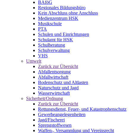
BAföG
Regionales Bildungsbüro
Kein Abschluss ohne Anschluss
Medienzentrum HSK
Musikschule
PTA
Schulen und Einrichtungen
Schulamt für HSK
Schulberatung
Schulverwaltung
VHS
Umwelt
Zurück zur Übersicht
Abfallentsorgung
Abfallwirtschaft
Bodenschutz und Altlasten
Naturschutz und Jagd
Wasserwirtschaft
Sicherheit/Ordnung
Zurück zur Übersicht
Rettungsdienst, Feuer- und Katastrophenschutz
Gewerbeangelegenheiten
Jagd/Fischerei
Sprengstoffwesen
Waffen-, Versammlung und Vereinsrecht