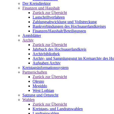
Der Kreisdirektor
Finanzen und Haushalt
Zurück zur Übersicht
Lastschriftverfahren
Zahlungsabwicklung und Vollstreckung
Bankverbindungen des Hochsauerlandkreises
Finanzen/Haushalt/Beteiligungen
Amtsblätter
Archiv
Zurück zur Übersicht
Jahrbuch des Hochsauerlandkreis
Archivbibliothek
Archiv- und Sammlungsgut im Kreisarchiv des Ho
Aufgaben Archiv
Kreistagsinformationssystem
Partnerschaften
Zurück zur Übersicht
Olesno
Megiddo
West Lothian
Satzung und Ortsrecht
Wahlen
Zurück zur Übersicht
Kreistags- und Landratswahlen
Landtagswahlen