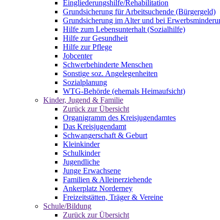
Eingliederungshilfe/Rehabilitation
Grundsicherung für Arbeitsuchende (Bürgergeld)
Grundsicherung im Alter und bei Erwerbsminderu
Hilfe zum Lebensunterhalt (Sozialhilfe)
Hilfe zur Gesundheit
Hilfe zur Pflege
Jobcenter
Schwerbehinderte Menschen
Sonstige soz. Angelegenheiten
Sozialplanung
WTG-Behörde (ehemals Heimaufsicht)
Kinder, Jugend & Familie
Zurück zur Übersicht
Organigramm des Kreisjugendamtes
Das Kreisjugendamt
Schwangerschaft & Geburt
Kleinkinder
Schulkinder
Jugendliche
Junge Erwachsene
Familien & Alleinerziehende
Ankerplatz Norderney
Freizeitstätten, Träger & Vereine
Schule/Bildung
Zurück zur Übersicht