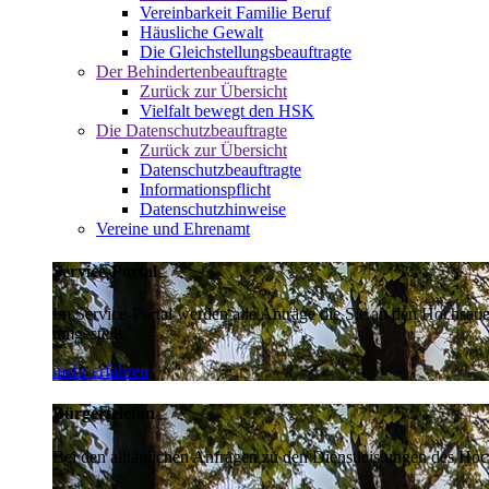
Vereinbarkeit Familie Beruf
Häusliche Gewalt
Die Gleichstellungsbeauftragte
Der Behindertenbeauftragte
Zurück zur Übersicht
Vielfalt bewegt den HSK
Die Datenschutzbeauftragte
Zurück zur Übersicht
Datenschutzbeauftragte
Informationspflicht
Datenschutzhinweise
Vereine und Ehrenamt
Service-Portal
Im Service-Portal werden alle Anträge die Sie an den Hochsau
umgestellt.
mehr erfahren
Bürgertelefon
Bei den alltäglichen Anfragen zu den Dienstleistungen des Hoch