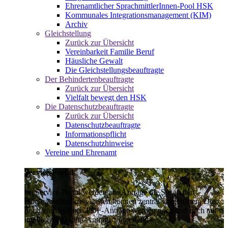
Ehrenamtlicher SprachmittlerInnen-Pool HSK
Kommunales Integrationsmanagement (KIM)
Archiv
Gleichstellung
Zurück zur Übersicht
Vereinbarkeit Familie Beruf
Häusliche Gewalt
Die Gleichstellungsbeauftragte
Der Behindertenbeauftragte
Zurück zur Übersicht
Vielfalt bewegt den HSK
Die Datenschutzbeauftragte
Zurück zur Übersicht
Datenschutzbeauftragte
Informationspflicht
Datenschutzhinweise
Vereine und Ehrenamt
Service-Portal
Im Service-Portal werden alle Anträge die Sie an den
Hochsauerlandkreis stellen können zentral vorgehalten. Die
noch vorhandenen PDF-Anträge werden nach und nach auf
intelligente Online-Anträge umgestellt.