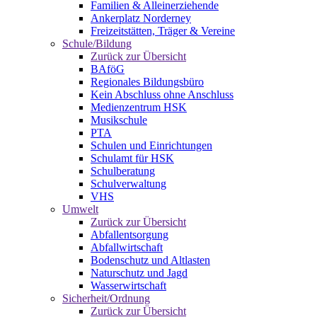
Familien & Alleinerziehende
Ankerplatz Norderney
Freizeitstätten, Träger & Vereine
Schule/Bildung
Zurück zur Übersicht
BAföG
Regionales Bildungsbüro
Kein Abschluss ohne Anschluss
Medienzentrum HSK
Musikschule
PTA
Schulen und Einrichtungen
Schulamt für HSK
Schulberatung
Schulverwaltung
VHS
Umwelt
Zurück zur Übersicht
Abfallentsorgung
Abfallwirtschaft
Bodenschutz und Altlasten
Naturschutz und Jagd
Wasserwirtschaft
Sicherheit/Ordnung
Zurück zur Übersicht