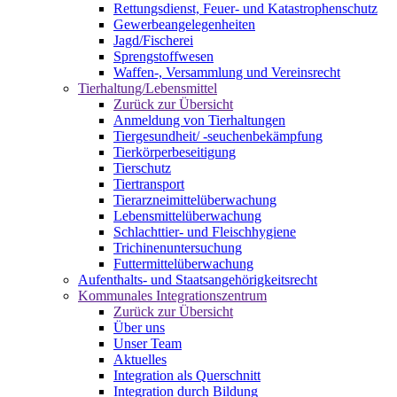
Rettungsdienst, Feuer- und Katastrophenschutz
Gewerbeangelegenheiten
Jagd/Fischerei
Sprengstoffwesen
Waffen-, Versammlung und Vereinsrecht
Tierhaltung/Lebensmittel
Zurück zur Übersicht
Anmeldung von Tierhaltungen
Tiergesundheit/ -seuchenbekämpfung
Tierkörperbeseitigung
Tierschutz
Tiertransport
Tierarzneimittelüberwachung
Lebensmittelüberwachung
Schlachttier- und Fleischhygiene
Trichinenuntersuchung
Futtermittelüberwachung
Aufenthalts- und Staatsangehörigkeitsrecht
Kommunales Integrationszentrum
Zurück zur Übersicht
Über uns
Unser Team
Aktuelles
Integration als Querschnitt
Integration durch Bildung