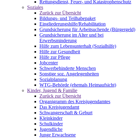
Rettungsdienst, Feuer- und Katastrophenschutz
Soziales
Zurück zur Übersicht
Bildungs- und Teilhabepaket
Eingliederungshilfe/Rehabilitation
Grundsicherung für Arbeitsuchende (Bürgergeld)
Grundsicherung im Alter und bei
Erwerbsminderung
Hilfe zum Lebensunterhalt (Sozialhilfe)
Hilfe zur Gesundheit
Hilfe zur Pflege
Jobcenter
Schwerbehinderte Menschen
Sonstige soz. Angelegenheiten
Sozialplanung
WTG-Behörde (ehemals Heimaufsicht)
Kinder, Jugend & Familie
Zurück zur Übersicht
Organigramm des Kreisjugendamtes
Das Kreisjugendamt
Schwangerschaft & Geburt
Kleinkinder
Schulkinder
Jugendliche
Junge Erwachsene