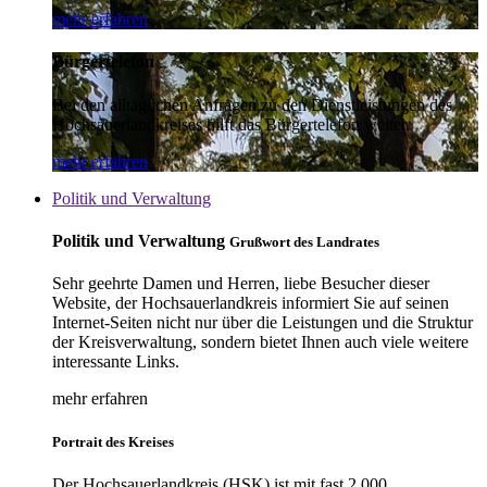
mehr erfahren
Bürgertelefon
Bei den alltäglichen Anfragen zu den Dienstleistungen des
Hochsauerlandkreises hilft das Bürgertelefon weiter.
mehr erfahren
Politik und Verwaltung
Politik und Verwaltung
Grußwort des Landrates
Sehr geehrte Damen und Herren, liebe Besucher dieser
Website, der Hochsauerlandkreis informiert Sie auf seinen
Internet-Seiten nicht nur über die Leistungen und die Struktur
der Kreisverwaltung, sondern bietet Ihnen auch viele weitere
interessante Links.
mehr erfahren
Portrait des Kreises
Der Hochsauerlandkreis (HSK) ist mit fast 2.000