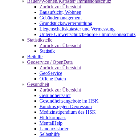
Bauen/Wohnen/Kataster/ Immissionsschutz
Zurück zur Übersicht
Bauaufsicht, Wohnen
Gebäudemanagement
Grundstückswertermittlung
Liegenschaftskataster und Vermessung
Untere Umweltschutzbehörde / Immissionsschutz
Statistikstelle
Zurück zur Übersicht
Statistik
Beihilfe
Geoservice / OpenData
Zurück zur Übersicht
GeoService
Offene Daten
Gesundheit
Zurück zur Übersicht
Gesundheitsamt
Gesundheitsangebote im HSK
Bündnis gegen Depression
Medizinstipendium des HSK
Hilfekompass
MentalHelp
Landarztstarter
Selbsthilfe