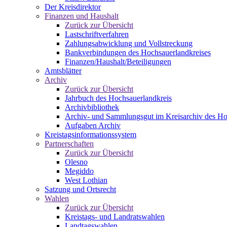
Der Kreisdirektor
Finanzen und Haushalt
Zurück zur Übersicht
Lastschriftverfahren
Zahlungsabwicklung und Vollstreckung
Bankverbindungen des Hochsauerlandkreises
Finanzen/Haushalt/Beteiligungen
Amtsblätter
Archiv
Zurück zur Übersicht
Jahrbuch des Hochsauerlandkreis
Archivbibliothek
Archiv- und Sammlungsgut im Kreisarchiv des Ho
Aufgaben Archiv
Kreistagsinformationssystem
Partnerschaften
Zurück zur Übersicht
Olesno
Megiddo
West Lothian
Satzung und Ortsrecht
Wahlen
Zurück zur Übersicht
Kreistags- und Landratswahlen
Landtagswahlen