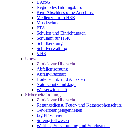
BAföG
Regionales Bildungsbüro
Kein Abschluss ohne Anschluss
Medienzentrum HSK
Musikschule
PTA
Schulen und Einrichtungen
Schulamt für HSK
Schulberatung
Schulverwaltung
VHS
Umwelt
Zurück zur Übersicht
Abfallentsorgung
Abfallwirtschaft
Bodenschutz und Altlasten
Naturschutz und Jagd
Wasserwirtschaft
Sicherheit/Ordnung
Zurück zur Übersicht
Rettungsdienst, Feuer- und Katastrophenschutz
Gewerbeangelegenheiten
Jagd/Fischerei
Sprengstoffwesen
Waffen-, Versammlung und Vereinsrecht