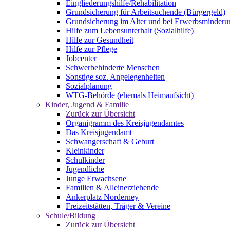
Eingliederungshilfe/Rehabilitation
Grundsicherung für Arbeitsuchende (Bürgergeld)
Grundsicherung im Alter und bei Erwerbsminderu
Hilfe zum Lebensunterhalt (Sozialhilfe)
Hilfe zur Gesundheit
Hilfe zur Pflege
Jobcenter
Schwerbehinderte Menschen
Sonstige soz. Angelegenheiten
Sozialplanung
WTG-Behörde (ehemals Heimaufsicht)
Kinder, Jugend & Familie
Zurück zur Übersicht
Organigramm des Kreisjugendamtes
Das Kreisjugendamt
Schwangerschaft & Geburt
Kleinkinder
Schulkinder
Jugendliche
Junge Erwachsene
Familien & Alleinerziehende
Ankerplatz Norderney
Freizeitstätten, Träger & Vereine
Schule/Bildung
Zurück zur Übersicht