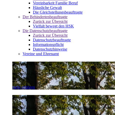
Vereinbarkeit Familie Beruf
Häusliche Gewalt
Die Gleichstellungsbeauftragte
Der Behindertenbeauftragte
Zurück zur Übersicht
Vielfalt bewegt den HSK
Die Datenschutzbeauftragte
Zurück zur Übersicht
Datenschutzbeauftragte
Informationspflicht
Datenschutzhinweise
Vereine und Ehrenamt
Service-Portal
Im Service-Portal werden alle Anträge die Sie an den Hochsau
umgestellt.
mehr erfahren
Bürgertelefon
Bei den alltäglichen Anfragen zu den Dienstleistungen des Hoch