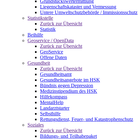
Grundstückswertermittlung
Liegenschaftskataster und Vermessung
Untere Umweltschutzbehörde / Immissionsschutz
Statistikstelle
Zurück zur Übersicht
Statistik
Beihilfe
Geoservice / OpenData
Zurück zur Übersicht
GeoService
Offene Daten
Gesundheit
Zurück zur Übersicht
Gesundheitsamt
Gesundheitsangebote im HSK
Bündnis gegen Depression
Medizinstipendium des HSK
Hilfekompass
MentalHelp
Landarztstarter
Selbsthilfe
Rettungsdienst, Feuer- und Katastrophenschutz
Soziales
Zurück zur Übersicht
Bildungs- und Teilhabepaket