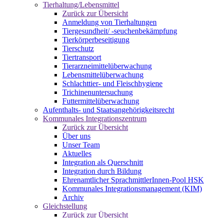
Tierhaltung/Lebensmittel
Zurück zur Übersicht
Anmeldung von Tierhaltungen
Tiergesundheit/ -seuchenbekämpfung
Tierkörperbeseitigung
Tierschutz
Tiertransport
Tierarzneimittelüberwachung
Lebensmittelüberwachung
Schlachttier- und Fleischhygiene
Trichinenuntersuchung
Futtermittelüberwachung
Aufenthalts- und Staatsangehörigkeitsrecht
Kommunales Integrationszentrum
Zurück zur Übersicht
Über uns
Unser Team
Aktuelles
Integration als Querschnitt
Integration durch Bildung
Ehrenamtlicher SprachmittlerInnen-Pool HSK
Kommunales Integrationsmanagement (KIM)
Archiv
Gleichstellung
Zurück zur Übersicht