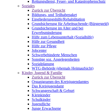
Rettungsdienst, Feuer- und Katastrophenschutz
Soziales
Zurück zur Übersicht
Bildungs- und Teilhabepaket
Eingliederungshilfe/Rehabilitation
Grundsicherung für Arbeitsuchende (Bürgergeld)
Grundsicherung im Alter und bei
Erwerbsminderung
Hilfe zum Lebensunterhalt (Sozialhilfe)
Hilfe zur Gesundheit
Hilfe zur Pflege
Jobcenter
Schwerbehinderte Menschen
Sonstige soz. Angelegenheiten
Sozialplanung
WTG-Behörde (ehemals Heimaufsicht)
Kinder, Jugend & Familie
Zurück zur Übersicht
Organigramm des Kreisjugendamtes
Das Kreisjugendamt
Schwangerschaft & Geburt
Kleinkinder
Schulkinder
Jugendliche
Junge Erwachsene