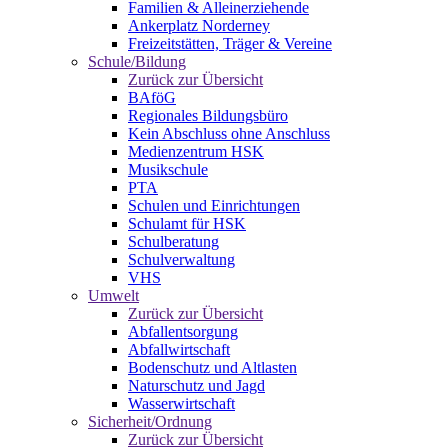
Familien & Alleinerziehende
Ankerplatz Norderney
Freizeitstätten, Träger & Vereine
Schule/Bildung
Zurück zur Übersicht
BAföG
Regionales Bildungsbüro
Kein Abschluss ohne Anschluss
Medienzentrum HSK
Musikschule
PTA
Schulen und Einrichtungen
Schulamt für HSK
Schulberatung
Schulverwaltung
VHS
Umwelt
Zurück zur Übersicht
Abfallentsorgung
Abfallwirtschaft
Bodenschutz und Altlasten
Naturschutz und Jagd
Wasserwirtschaft
Sicherheit/Ordnung
Zurück zur Übersicht