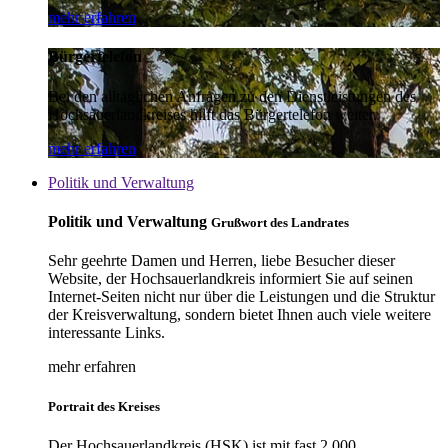
mehr erfahren
Bürgertelefon
Bei den alltäglichen Anfragen zu den Dienstleistungen des
Hochsauerlandkreises hilft das Bürgertelefon weiter.
mehr erfahren
Politik und Verwaltung
Politik und Verwaltung
Grußwort des Landrates
Sehr geehrte Damen und Herren, liebe Besucher dieser
Website, der Hochsauerlandkreis informiert Sie auf seinen
Internet-Seiten nicht nur über die Leistungen und die Struktur
der Kreisverwaltung, sondern bietet Ihnen auch viele weitere
interessante Links.
mehr erfahren
Portrait des Kreises
Der Hochsauerlandkreis (HSK) ist mit fast 2.000