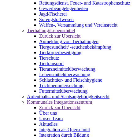
Rettungsdienst, Feuer- und Katastrophenschutz
Gewerbeangelegenheiten
Jagd/Fischerei
Sprengstoffwesen
Waffen-, Versammlung und Vereinsrecht
Tierhaltung/Lebensmittel
Zurück zur Übersicht
Anmeldung von Tierhaltungen
Tiergesundheit/ -seuchenbekämpfung
Tierkörperbeseitigung
Tierschutz
Tiertransport
Tierarzneimittelüberwachung
Lebensmittelüberwachung
Schlachttier- und Fleischhygiene
Trichinenuntersuchung
Futtermittelüberwachung
Aufenthalts- und Staatsangehörigkeitsrecht
Kommunales Integrationszentrum
Zurück zur Übersicht
Über uns
Unser Team
Aktuelles
Integration als Querschnitt
Integration durch Bildung