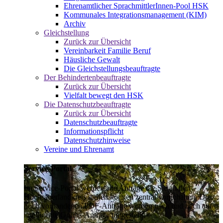
Ehrenamtlicher SprachmittlerInnen-Pool HSK
Kommunales Integrationsmanagement (KIM)
Archiv
Gleichstellung
Zurück zur Übersicht
Vereinbarkeit Familie Beruf
Häusliche Gewalt
Die Gleichstellungsbeauftragte
Der Behindertenbeauftragte
Zurück zur Übersicht
Vielfalt bewegt den HSK
Die Datenschutzbeauftragte
Zurück zur Übersicht
Datenschutzbeauftragte
Informationspflicht
Datenschutzhinweise
Vereine und Ehrenamt
Service-Portal
Im Service-Portal werden alle Anträge die Sie an den
Hochsauerlandkreis stellen können zentral vorgehalten. Die
noch vorhandenen PDF-Anträge werden nach und nach auf
intelligente Online-Anträge umgestellt.