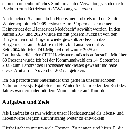
dann ein nebenberufliches Studium an der Verwaltungsakademie in
Bochum zum Betriebswirt (VWA) angeschlossen.
Nach meinen Stationen beim Hochsauerlandkreis und der Stadt
Winterberg bin ich 2009 erstmals zum Bürgermeister meiner
Heimatstadt der „Hansestadt Medebach“ gewählt worden. In den
Jahren 2014 und 2020 wurde ich mit großem Rückhalt von den
Bürgerinnen und Bürgern wiedergewählt, sodass ich das
Bürgermeisteramt 16 Jahre mit Herzblut ausüben durfte.
Seit 2004 bin ich CDU-Mitglied und wurde 2025 als
Landratskandidat der CDU Hochsauerlandkreis aufgestellt. Mit über
63 Prozent wurde ich bei der Kommunalwahl am 14. September
2025 zum Landrat des Hochsauerlandkreises gewählt und habe
dieses Amt am 1. November 2025 angetreten.
Ich bin patriotischer Sauerländer und gerne in unserer schönen
Natur unterwegs. Egal ob ich im Winter Ski fahre oder den Rest des
Jahres wandere oder mit dem Mountainbike auf Tour bin.
Aufgaben und Ziele
Als Landrat ist es mir wichtig unser Hochsauerland als lebens- und
liebenswerte Region zukunftsfähig weiter zu entwickeln.
Hierbei geht es mir um viele Themen. Zu nennen sind hier z.B. die