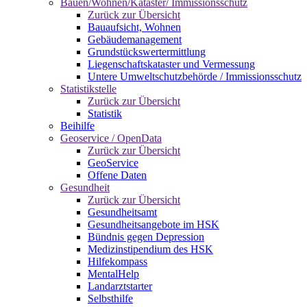
Bauen/Wohnen/Kataster/ Immissionsschutz
Zurück zur Übersicht
Bauaufsicht, Wohnen
Gebäudemanagement
Grundstückswertermittlung
Liegenschaftskataster und Vermessung
Untere Umweltschutzbehörde / Immissionsschutz
Statistikstelle
Zurück zur Übersicht
Statistik
Beihilfe
Geoservice / OpenData
Zurück zur Übersicht
GeoService
Offene Daten
Gesundheit
Zurück zur Übersicht
Gesundheitsamt
Gesundheitsangebote im HSK
Bündnis gegen Depression
Medizinstipendium des HSK
Hilfekompass
MentalHelp
Landarztstarter
Selbsthilfe