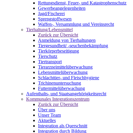
Rettungsdienst, Feuer- und Katastrophenschutz
Gewerbeangelegenheiten
Jagd/Fischerei
Sprengstoffwesen
Waffen-, Versammlung und Vereinsrecht
Tierhaltung/Lebensmittel
Zurück zur Übersicht
Anmeldung von Tierhaltungen
Tiergesundheit/ -seuchenbekämpfung
Tierkörperbeseitigung
Tierschutz
Tiertransport
Tierarzneimittelüberwachung
Lebensmittelüberwachung
Schlachttier- und Fleischhygiene
Trichinenuntersuchung
Futtermittelüberwachung
Aufenthalts- und Staatsangehörigkeitsrecht
Kommunales Integrationszentrum
Zurück zur Übersicht
Über uns
Unser Team
Aktuelles
Integration als Querschnitt
Integration durch Bildung