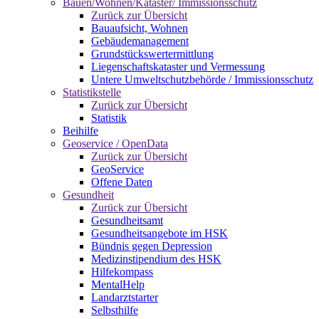
Bauen/Wohnen/Kataster/ Immissionsschutz
Zurück zur Übersicht
Bauaufsicht, Wohnen
Gebäudemanagement
Grundstückswertermittlung
Liegenschaftskataster und Vermessung
Untere Umweltschutzbehörde / Immissionsschutz
Statistikstelle
Zurück zur Übersicht
Statistik
Beihilfe
Geoservice / OpenData
Zurück zur Übersicht
GeoService
Offene Daten
Gesundheit
Zurück zur Übersicht
Gesundheitsamt
Gesundheitsangebote im HSK
Bündnis gegen Depression
Medizinstipendium des HSK
Hilfekompass
MentalHelp
Landarztstarter
Selbsthilfe