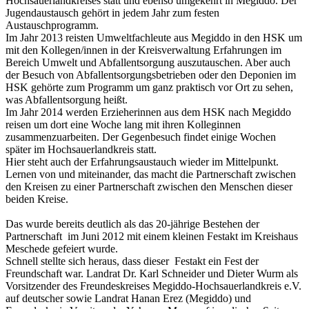
Hochsauerlandkreises statt und ebenso umgekehrt in Megiddo. Der
Jugendaustausch gehört in jedem Jahr zum festen
Austauschprogramm.
Im Jahr 2013 reisten Umweltfachleute aus Megiddo in den HSK um
mit den Kollegen/innen in der Kreisverwaltung Erfahrungen im
Bereich Umwelt und Abfallentsorgung auszutauschen. Aber auch
der Besuch von Abfallentsorgungsbetrieben oder den Deponien im
HSK gehörte zum Programm um ganz praktisch vor Ort zu sehen,
was Abfallentsorgung heißt.
Im Jahr 2014 werden Erzieherinnen aus dem HSK nach Megiddo
reisen um dort eine Woche lang mit ihren Kolleginnen
zusammenzuarbeiten. Der Gegenbesuch findet einige Wochen
später im Hochsauerlandkreis statt.
Hier steht auch der Erfahrungsaustauch wieder im Mittelpunkt.
Lernen von und miteinander, das macht die Partnerschaft zwischen
den Kreisen zu einer Partnerschaft zwischen den Menschen dieser
beiden Kreise.
Das wurde bereits deutlich als das 20-jährige Bestehen der
Partnerschaft im Juni 2012 mit einem kleinen Festakt im Kreishaus
Meschede gefeiert wurde.
Schnell stellte sich heraus, dass dieser Festakt ein Fest der
Freundschaft war. Landrat Dr. Karl Schneider und Dieter Wurm als
Vorsitzender des Freundeskreises Megiddo-Hochsauerlandkreis e.V.
auf deutscher sowie Landrat Hanan Erez (Megiddo) und