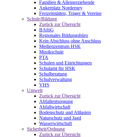
Familien & Alleinerziehende
Ankerplatz Norderney
Freizeitstätten, Träger & Vereine
Schule/Bildung
Zurück zur Übersicht
BAföG
Regionales Bildungsbüro
Kein Abschluss ohne Anschluss
Medienzentrum HSK
Musikschule
PTA
Schulen und Einrichtungen
Schulamt für HSK
Schulberatung
Schulverwaltung
VHS
Umwelt
Zurück zur Übersicht
Abfallentsorgung
Abfallwirtschaft
Bodenschutz und Altlasten
Naturschutz und Jagd
Wasserwirtschaft
Sicherheit/Ordnung
Zurück zur Übersicht