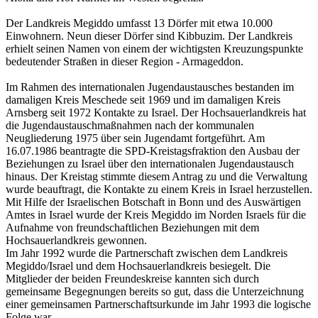
Der Landkreis Megiddo umfasst 13 Dörfer mit etwa 10.000
Einwohnern. Neun dieser Dörfer sind Kibbuzim. Der Landkreis
erhielt seinen Namen von einem der wichtigsten Kreuzungspunkte
bedeutender Straßen in dieser Region - Armageddon.
Im Rahmen des internationalen Jugendaustausches bestanden im
damaligen Kreis Meschede seit 1969 und im damaligen Kreis
Arnsberg seit 1972 Kontakte zu Israel. Der Hochsauerlandkreis hat
die Jugendaustauschmaßnahmen nach der kommunalen
Neugliederung 1975 über sein Jugendamt fortgeführt. Am
16.07.1986 beantragte die SPD-Kreistagsfraktion den Ausbau der
Beziehungen zu Israel über den internationalen Jugendaustausch
hinaus. Der Kreistag stimmte diesem Antrag zu und die Verwaltung
wurde beauftragt, die Kontakte zu einem Kreis in Israel herzustellen.
Mit Hilfe der Israelischen Botschaft in Bonn und des Auswärtigen
Amtes in Israel wurde der Kreis Megiddo im Norden Israels für die
Aufnahme von freundschaftlichen Beziehungen mit dem
Hochsauerlandkreis gewonnen.
Im Jahr 1992 wurde die Partnerschaft zwischen dem Landkreis
Megiddo/Israel und dem Hochsauerlandkreis besiegelt. Die
Mitglieder der beiden Freundeskreise kannten sich durch
gemeinsame Begegnungen bereits so gut, dass die Unterzeichnung
einer gemeinsamen Partnerschaftsurkunde im Jahr 1993 die logische
Folge war.