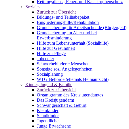
Rettungsdienst, Feuer- und Katastrophenschutz
Soziales
Zurück zur Übersicht
Bildungs- und Teilhabepaket
Eingliederungshilfe/Rehabilitation
Grundsicherung für Arbeitsuchende (Bürgergeld)
Grundsicherung im Alter und bei
Erwerbsminderung
Hilfe zum Lebensunterhalt (Sozialhilfe)
Hilfe zur Gesundheit
Hilfe zur Pflege
Jobcenter
Schwerbehinderte Menschen
Sonstige soz. Angelegenheiten
Sozialplanung
WTG-Behörde (ehemals Heimaufsicht)
Kinder, Jugend & Familie
Zurück zur Übersicht
Organigramm des Kreisjugendamtes
Das Kreisjugendamt
Schwangerschaft & Geburt
Kleinkinder
Schulkinder
Jugendliche
Junge Erwachsene