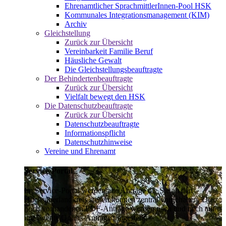
Ehrenamtlicher SprachmittlerInnen-Pool HSK
Kommunales Integrationsmanagement (KIM)
Archiv
Gleichstellung
Zurück zur Übersicht
Vereinbarkeit Familie Beruf
Häusliche Gewalt
Die Gleichstellungsbeauftragte
Der Behindertenbeauftragte
Zurück zur Übersicht
Vielfalt bewegt den HSK
Die Datenschutzbeauftragte
Zurück zur Übersicht
Datenschutzbeauftragte
Informationspflicht
Datenschutzhinweise
Vereine und Ehrenamt
Service-Portal
Im Service-Portal werden alle Anträge die Sie an den
Hochsauerlandkreis stellen können zentral vorgehalten. Die
noch vorhandenen PDF-Anträge werden nach und nach auf
intelligente Online-Anträge umgestellt.