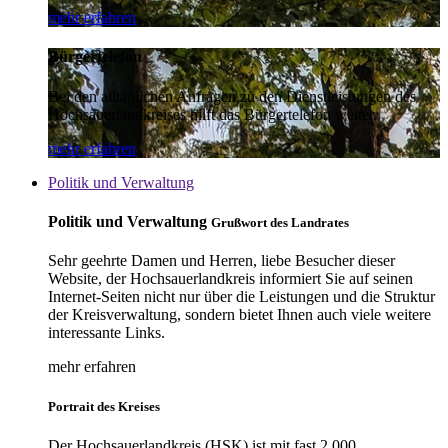
mehr erfahren
Bürgertelefon
Bei den alltäglichen Anfragen zu den Dienstleistungen des
Hochsauerlandkreises hilft das Bürgertelefon weiter.
mehr erfahren
Politik und Verwaltung
Politik und Verwaltung
Grußwort des Landrates
Sehr geehrte Damen und Herren, liebe Besucher dieser
Website, der Hochsauerlandkreis informiert Sie auf seinen
Internet-Seiten nicht nur über die Leistungen und die Struktur
der Kreisverwaltung, sondern bietet Ihnen auch viele weitere
interessante Links.
mehr erfahren
Portrait des Kreises
Der Hochsauerlandkreis (HSK) ist mit fast 2.000