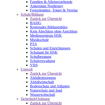
Familien & Alleinerziehende
Ankerplatz Norderney
Freizeitstätten, Träger & Vereine
Schule/Bildung
Zurück zur Übersicht
BAföG
Regionales Bildungsbüro
Kein Abschluss ohne Anschluss
Medienzentrum HSK
Musikschule
PTA
Schulen und Einrichtungen
Schulamt für HSK
Schulberatung
Schulverwaltung
VHS
Umwelt
Zurück zur Übersicht
Abfallentsorgung
Abfallwirtschaft
Bodenschutz und Altlasten
Naturschutz und Jagd
Wasserwirtschaft
Sicherheit/Ordnung
Zurück zur Übersicht