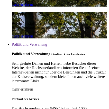
mehr erfahren
Bürgertelefon
Bei den alltäglichen Anfragen zu den Dienstleistungen des
Hochsauerlandkreises hilft das Bürgertelefon weiter.
mehr erfahren
Politik und Verwaltung
Politik und Verwaltung
Grußwort des Landrates
Sehr geehrte Damen und Herren, liebe Besucher dieser
Website, der Hochsauerlandkreis informiert Sie auf seinen
Internet-Seiten nicht nur über die Leistungen und die Struktur
der Kreisverwaltung, sondern bietet Ihnen auch viele weitere
interessante Links.
mehr erfahren
Portrait des Kreises
Der Hochsauerlandkreis (HSK) ist mit fast 2.000