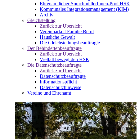
Ehrenamtlicher SprachmittlerInnen-Pool HSK
Kommunales Integrationsmanagement (KIM)
Archiv
Gleichstellung
Zurück zur Übersicht
Vereinbarkeit Familie Beruf
Häusliche Gewalt
Die Gleichstellungsbeauftragte
Der Behindertenbeauftragte
Zurück zur Übersicht
Vielfalt bewegt den HSK
Die Datenschutzbeauftragte
Zurück zur Übersicht
Datenschutzbeauftragte
Informationspflicht
Datenschutzhinweise
Vereine und Ehrenamt
Service-Portal
Im Service-Portal werden alle Anträge die Sie an den
Hochsauerlandkreis stellen können zentral vorgehalten. Die
noch vorhandenen PDF-Anträge werden nach und nach auf
intelligente Online-Anträge umgestellt.