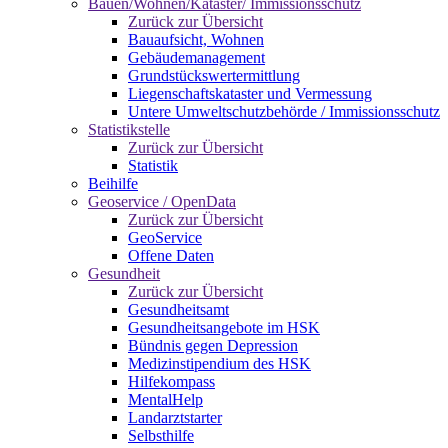
Bauen/Wohnen/Kataster/ Immissionsschutz
Zurück zur Übersicht
Bauaufsicht, Wohnen
Gebäudemanagement
Grundstückswertermittlung
Liegenschaftskataster und Vermessung
Untere Umweltschutzbehörde / Immissionsschutz
Statistikstelle
Zurück zur Übersicht
Statistik
Beihilfe
Geoservice / OpenData
Zurück zur Übersicht
GeoService
Offene Daten
Gesundheit
Zurück zur Übersicht
Gesundheitsamt
Gesundheitsangebote im HSK
Bündnis gegen Depression
Medizinstipendium des HSK
Hilfekompass
MentalHelp
Landarztstarter
Selbsthilfe