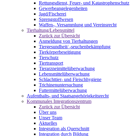
Rettungsdienst, Feuer- und Katastrophenschutz
Gewerbeangelegenheiten
Jagd/Fischerei
Sprengstoffwesen
Waffen-, Versammlung und Vereinsrecht
Tierhaltung/Lebensmittel
Zurück zur Übersicht
Anmeldung von Tierhaltungen
Tiergesundheit/ -seuchenbekämpfung
Tierkörperbeseitigung
Tierschutz
Tiertransport
Tierarzneimittelüberwachung
Lebensmittelüberwachung
Schlachttier- und Fleischhygiene
Trichinenuntersuchung
Futtermittelüberwachung
Aufenthalts- und Staatsangehörigkeitsrecht
Kommunales Integrationszentrum
Zurück zur Übersicht
Über uns
Unser Team
Aktuelles
Integration als Querschnitt
Integration durch Bildung