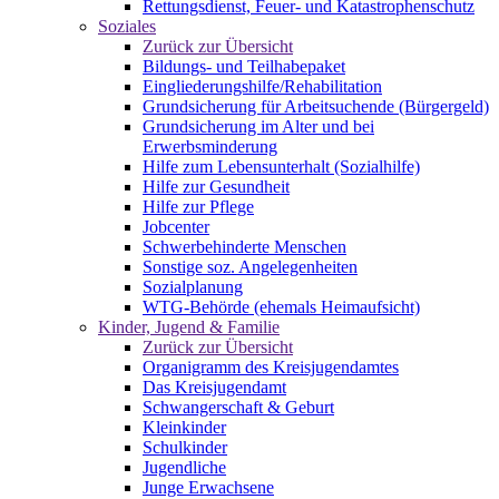
Rettungsdienst, Feuer- und Katastrophenschutz
Soziales
Zurück zur Übersicht
Bildungs- und Teilhabepaket
Eingliederungshilfe/Rehabilitation
Grundsicherung für Arbeitsuchende (Bürgergeld)
Grundsicherung im Alter und bei
Erwerbsminderung
Hilfe zum Lebensunterhalt (Sozialhilfe)
Hilfe zur Gesundheit
Hilfe zur Pflege
Jobcenter
Schwerbehinderte Menschen
Sonstige soz. Angelegenheiten
Sozialplanung
WTG-Behörde (ehemals Heimaufsicht)
Kinder, Jugend & Familie
Zurück zur Übersicht
Organigramm des Kreisjugendamtes
Das Kreisjugendamt
Schwangerschaft & Geburt
Kleinkinder
Schulkinder
Jugendliche
Junge Erwachsene