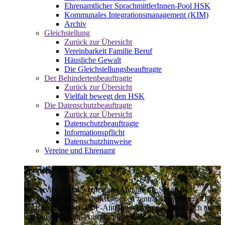
Ehrenamtlicher SprachmittlerInnen-Pool HSK
Kommunales Integrationsmanagement (KIM)
Archiv
Gleichstellung
Zurück zur Übersicht
Vereinbarkeit Familie Beruf
Häusliche Gewalt
Die Gleichstellungsbeauftragte
Der Behindertenbeauftragte
Zurück zur Übersicht
Vielfalt bewegt den HSK
Die Datenschutzbeauftragte
Zurück zur Übersicht
Datenschutzbeauftragte
Informationspflicht
Datenschutzhinweise
Vereine und Ehrenamt
Service-Portal
Im Service-Portal werden alle Anträge die Sie an den
Hochsauerlandkreis stellen können zentral vorgehalten. Die
noch vorhandenen PDF-Anträge werden nach und nach auf
intelligente Online-Anträge umgestellt.