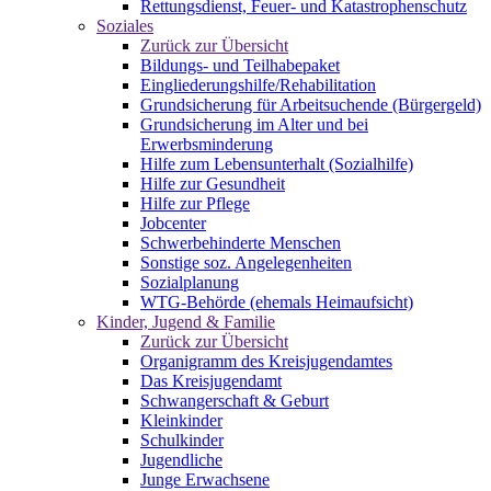
Rettungsdienst, Feuer- und Katastrophenschutz
Soziales
Zurück zur Übersicht
Bildungs- und Teilhabepaket
Eingliederungshilfe/Rehabilitation
Grundsicherung für Arbeitsuchende (Bürgergeld)
Grundsicherung im Alter und bei
Erwerbsminderung
Hilfe zum Lebensunterhalt (Sozialhilfe)
Hilfe zur Gesundheit
Hilfe zur Pflege
Jobcenter
Schwerbehinderte Menschen
Sonstige soz. Angelegenheiten
Sozialplanung
WTG-Behörde (ehemals Heimaufsicht)
Kinder, Jugend & Familie
Zurück zur Übersicht
Organigramm des Kreisjugendamtes
Das Kreisjugendamt
Schwangerschaft & Geburt
Kleinkinder
Schulkinder
Jugendliche
Junge Erwachsene