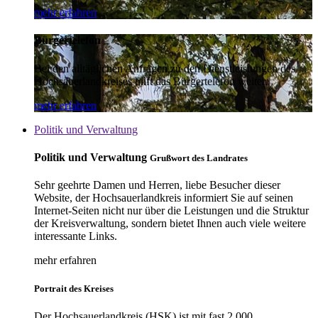
mehr erfahren
Bürgertelefon
Bei den alltäglichen Anfragen zu den Dienstleistungen des
Hochsauerlandkreises hilft das Bürgertelefon weiter.
mehr erfahren
Politik und Verwaltung
Politik und Verwaltung
Grußwort des Landrates
Sehr geehrte Damen und Herren, liebe Besucher dieser
Website, der Hochsauerlandkreis informiert Sie auf seinen
Internet-Seiten nicht nur über die Leistungen und die Struktur
der Kreisverwaltung, sondern bietet Ihnen auch viele weitere
interessante Links.
mehr erfahren
Portrait des Kreises
Der Hochsauerlandkreis (HSK) ist mit fast 2.000