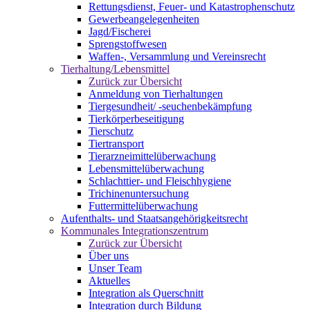
Rettungsdienst, Feuer- und Katastrophenschutz
Gewerbeangelegenheiten
Jagd/Fischerei
Sprengstoffwesen
Waffen-, Versammlung und Vereinsrecht
Tierhaltung/Lebensmittel
Zurück zur Übersicht
Anmeldung von Tierhaltungen
Tiergesundheit/ -seuchenbekämpfung
Tierkörperbeseitigung
Tierschutz
Tiertransport
Tierarzneimittelüberwachung
Lebensmittelüberwachung
Schlachttier- und Fleischhygiene
Trichinenuntersuchung
Futtermittelüberwachung
Aufenthalts- und Staatsangehörigkeitsrecht
Kommunales Integrationszentrum
Zurück zur Übersicht
Über uns
Unser Team
Aktuelles
Integration als Querschnitt
Integration durch Bildung