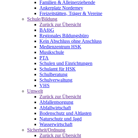
Familien & Alleinerziehende
Ankerplatz Norderney
Freizeitstätten, Träger & Vereine
Schule/Bildung
Zurück zur Übersicht
BAföG
Regionales Bildungsbüro
Kein Abschluss ohne Anschluss
Medienzentrum HSK
Musikschule
PTA
Schulen und Einrichtungen
Schulamt für HSK
Schulberatung
Schulverwaltung
VHS
Umwelt
Zurück zur Übersicht
Abfallentsorgung
Abfallwirtschaft
Bodenschutz und Altlasten
Naturschutz und Jagd
Wasserwirtschaft
Sicherheit/Ordnung
Zurück zur Übersicht