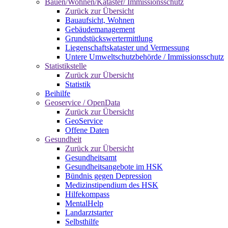
Bauen/Wohnen/Kataster/ Immissionsschutz
Zurück zur Übersicht
Bauaufsicht, Wohnen
Gebäudemanagement
Grundstückswertermittlung
Liegenschaftskataster und Vermessung
Untere Umweltschutzbehörde / Immissionsschutz
Statistikstelle
Zurück zur Übersicht
Statistik
Beihilfe
Geoservice / OpenData
Zurück zur Übersicht
GeoService
Offene Daten
Gesundheit
Zurück zur Übersicht
Gesundheitsamt
Gesundheitsangebote im HSK
Bündnis gegen Depression
Medizinstipendium des HSK
Hilfekompass
MentalHelp
Landarztstarter
Selbsthilfe