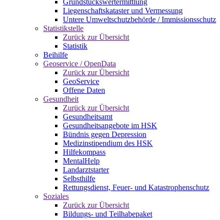
Grundstückswertermittlung
Liegenschaftskataster und Vermessung
Untere Umweltschutzbehörde / Immissionsschutz
Statistikstelle
Zurück zur Übersicht
Statistik
Beihilfe
Geoservice / OpenData
Zurück zur Übersicht
GeoService
Offene Daten
Gesundheit
Zurück zur Übersicht
Gesundheitsamt
Gesundheitsangebote im HSK
Bündnis gegen Depression
Medizinstipendium des HSK
Hilfekompass
MentalHelp
Landarztstarter
Selbsthilfe
Rettungsdienst, Feuer- und Katastrophenschutz
Soziales
Zurück zur Übersicht
Bildungs- und Teilhabepaket