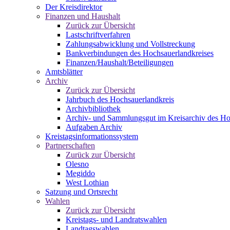
Der Kreisdirektor
Finanzen und Haushalt
Zurück zur Übersicht
Lastschriftverfahren
Zahlungsabwicklung und Vollstreckung
Bankverbindungen des Hochsauerlandkreises
Finanzen/Haushalt/Beteiligungen
Amtsblätter
Archiv
Zurück zur Übersicht
Jahrbuch des Hochsauerlandkreis
Archivbibliothek
Archiv- und Sammlungsgut im Kreisarchiv des Ho
Aufgaben Archiv
Kreistagsinformationssystem
Partnerschaften
Zurück zur Übersicht
Olesno
Megiddo
West Lothian
Satzung und Ortsrecht
Wahlen
Zurück zur Übersicht
Kreistags- und Landratswahlen
Landtagswahlen