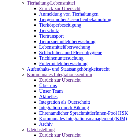
Tierhaltung/Lebensmittel
Zurück zur Übersicht
Anmeldung von Tierhaltungen
Tiergesundheit/ -seuchenbekämpfung
Tierkörperbeseitigung
Tierschutz
Tiertransport
Tierarzneimittelüberwachung
Lebensmittelüberwachung
Schlachttier- und Fleischhygiene
Trichinenuntersuchung
Futtermittelüberwachung
Aufenthalts- und Staatsangehörigkeitsrecht
Kommunales Integrationszentrum
Zurück zur Übersicht
Über uns
Unser Team
Aktuelles
Integration als Querschnitt
Integration durch Bildung
Ehrenamtlicher SprachmittlerInnen-Pool HSK
Kommunales Integrationsmanagement (KIM)
Archiv
Gleichstellung
Zurück zur Übersicht