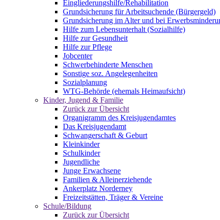
Eingliederungshilfe/Rehabilitation
Grundsicherung für Arbeitsuchende (Bürgergeld)
Grundsicherung im Alter und bei Erwerbsminderu
Hilfe zum Lebensunterhalt (Sozialhilfe)
Hilfe zur Gesundheit
Hilfe zur Pflege
Jobcenter
Schwerbehinderte Menschen
Sonstige soz. Angelegenheiten
Sozialplanung
WTG-Behörde (ehemals Heimaufsicht)
Kinder, Jugend & Familie
Zurück zur Übersicht
Organigramm des Kreisjugendamtes
Das Kreisjugendamt
Schwangerschaft & Geburt
Kleinkinder
Schulkinder
Jugendliche
Junge Erwachsene
Familien & Alleinerziehende
Ankerplatz Norderney
Freizeitstätten, Träger & Vereine
Schule/Bildung
Zurück zur Übersicht