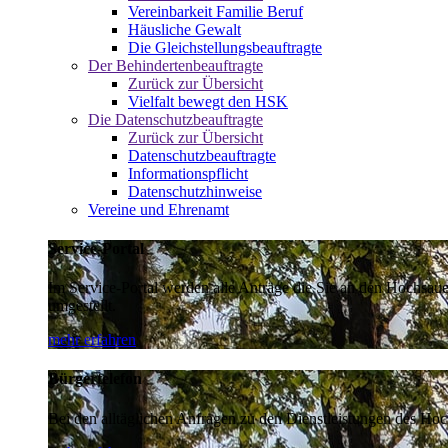
Vereinbarkeit Familie Beruf
Häusliche Gewalt
Die Gleichstellungsbeauftragte
Der Behindertenbeauftragte
Zurück zur Übersicht
Vielfalt bewegt den HSK
Die Datenschutzbeauftragte
Zurück zur Übersicht
Datenschutzbeauftragte
Informationspflicht
Datenschutzhinweise
Vereine und Ehrenamt
Service-Portal
Im Service-Portal werden alle Anträge die Sie an den Hochsau
umgestellt.
mehr erfahren
Bürgertelefon
Bei den alltäglichen Anfragen zu den Dienstleistungen des Hoch