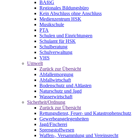
BAföG
Regionales Bildungsbüro
Kein Abschluss ohne Anschluss
Medienzentrum HSK
Musikschule
PTA
Schulen und Einrichtungen
Schulamt für HSK
Schulberatung
Schulverwaltung
VHS
Umwelt
Zurück zur Übersicht
Abfallentsorgung
Abfallwirtschaft
Bodenschutz und Altlasten
Naturschutz und Jagd
Wasserwirtschaft
Sicherheit/Ordnung
Zurück zur Übersicht
Rettungsdienst, Feuer- und Katastrophenschutz
Gewerbeangelegenheiten
Jagd/Fischerei
Sprengstoffwesen
Waffen-, Versammlung und Vereinsrecht