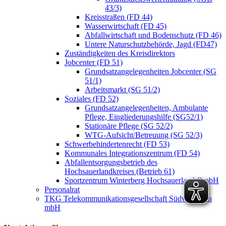
43/3)
Kreisstraßen (FD 44)
Wasserwirtschaft (FD 45)
Abfallwirtschaft und Bodenschutz (FD 46)
Untere Naturschutzbehörde, Jagd (FD47)
Zuständigkeiten des Kreisdirektors
Jobcenter (FD 51)
Grundsatzangelegenheiten Jobcenter (SG
51/1)
Arbeitsmarkt (SG 51/2)
Soziales (FD 52)
Grundsatzangelegenheiten, Ambulante
Pflege, Eingliederungshilfe (SG52/1)
Stationäre Pflege (SG 52/2)
WTG-Aufsicht/Betreuung (SG 52/3)
Schwerbehindertenrecht (FD 53)
Kommunales Integrationszentrum (FD 54)
Abfallentsorgungsbetrieb des
Hochsauerlandkreises (Betrieb 61)
Sportzentrum Winterberg Hochsauerland GmbH
Personalrat
TKG Telekommunikationsgesellschaft Südwestfalen
mbH