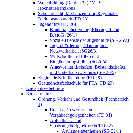
Weiterbildung (Betrieb 22) / VHS
Hochsauerlandkreis
Schulaufsicht, Medienzentrum, Regionales
Bildungsnetzwerk (FD 23)
Jugendhilfe (FD 26)
Kindertagebetreuung, Elterngeld und
BAföG (26/1)
Soziale Dienste der Jugendhilfe (SG 26/2)
Jugendförderung, Planung und
Netzwerkarbeit (SG26/3)
Wirtschaftliche Hilfen und
Eingliederungshilfen (SG26/4)
Amtsvormundschaften, Beistandschaften
und Unterhaltsvorschuss (SG 26/5)
Regionale Schulberatung (FD 28)
Gesundheitsfachschule für PTA (FD 29)
Kreispolizeibehörde
Kreisdirektor
Ordnung, Verkehr und Gesundheit (Fachbereich
3)
Rechts-, Gewerbe- und
Vergabeangelegenheiten (FD 31)
Aufenthalts- und
Staatsangehörigkeitsrecht(FD 32)
Asylangelegenheiten (SG 32/1)