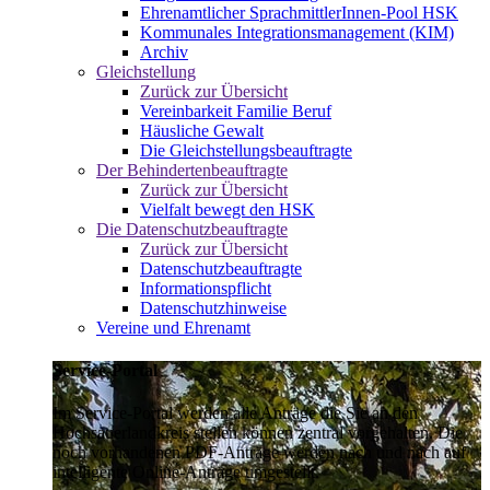
Ehrenamtlicher SprachmittlerInnen-Pool HSK
Kommunales Integrationsmanagement (KIM)
Archiv
Gleichstellung
Zurück zur Übersicht
Vereinbarkeit Familie Beruf
Häusliche Gewalt
Die Gleichstellungsbeauftragte
Der Behindertenbeauftragte
Zurück zur Übersicht
Vielfalt bewegt den HSK
Die Datenschutzbeauftragte
Zurück zur Übersicht
Datenschutzbeauftragte
Informationspflicht
Datenschutzhinweise
Vereine und Ehrenamt
Service-Portal
Im Service-Portal werden alle Anträge die Sie an den
Hochsauerlandkreis stellen können zentral vorgehalten. Die
noch vorhandenen PDF-Anträge werden nach und nach auf
intelligente Online-Anträge umgestellt.