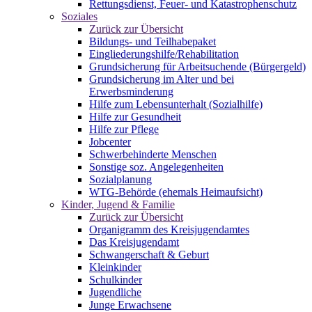
Rettungsdienst, Feuer- und Katastrophenschutz
Soziales
Zurück zur Übersicht
Bildungs- und Teilhabepaket
Eingliederungshilfe/Rehabilitation
Grundsicherung für Arbeitsuchende (Bürgergeld)
Grundsicherung im Alter und bei
Erwerbsminderung
Hilfe zum Lebensunterhalt (Sozialhilfe)
Hilfe zur Gesundheit
Hilfe zur Pflege
Jobcenter
Schwerbehinderte Menschen
Sonstige soz. Angelegenheiten
Sozialplanung
WTG-Behörde (ehemals Heimaufsicht)
Kinder, Jugend & Familie
Zurück zur Übersicht
Organigramm des Kreisjugendamtes
Das Kreisjugendamt
Schwangerschaft & Geburt
Kleinkinder
Schulkinder
Jugendliche
Junge Erwachsene