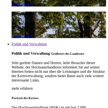
mehr erfahren
Bürgertelefon
Bei den alltäglichen Anfragen zu den Dienstleistungen des
Hochsauerlandkreises hilft das Bürgertelefon weiter.
mehr erfahren
Politik und Verwaltung
Politik und Verwaltung
Grußwort des Landrates
Sehr geehrte Damen und Herren, liebe Besucher dieser
Website, der Hochsauerlandkreis informiert Sie auf seinen
Internet-Seiten nicht nur über die Leistungen und die Struktur
der Kreisverwaltung, sondern bietet Ihnen auch viele weitere
interessante Links.
mehr erfahren
Portrait des Kreises
Der Hochsauerlandkreis (HSK) ist mit fast 2.000