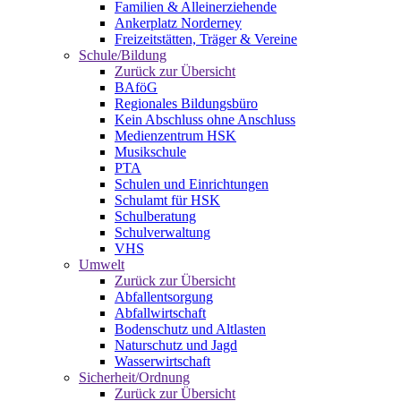
Familien & Alleinerziehende
Ankerplatz Norderney
Freizeitstätten, Träger & Vereine
Schule/Bildung
Zurück zur Übersicht
BAföG
Regionales Bildungsbüro
Kein Abschluss ohne Anschluss
Medienzentrum HSK
Musikschule
PTA
Schulen und Einrichtungen
Schulamt für HSK
Schulberatung
Schulverwaltung
VHS
Umwelt
Zurück zur Übersicht
Abfallentsorgung
Abfallwirtschaft
Bodenschutz und Altlasten
Naturschutz und Jagd
Wasserwirtschaft
Sicherheit/Ordnung
Zurück zur Übersicht