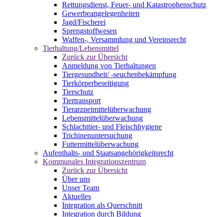
Rettungsdienst, Feuer- und Katastrophenschutz
Gewerbeangelegenheiten
Jagd/Fischerei
Sprengstoffwesen
Waffen-, Versammlung und Vereinsrecht
Tierhaltung/Lebensmittel
Zurück zur Übersicht
Anmeldung von Tierhaltungen
Tiergesundheit/ -seuchenbekämpfung
Tierkörperbeseitigung
Tierschutz
Tiertransport
Tierarzneimittelüberwachung
Lebensmittelüberwachung
Schlachttier- und Fleischhygiene
Trichinenuntersuchung
Futtermittelüberwachung
Aufenthalts- und Staatsangehörigkeitsrecht
Kommunales Integrationszentrum
Zurück zur Übersicht
Über uns
Unser Team
Aktuelles
Integration als Querschnitt
Integration durch Bildung