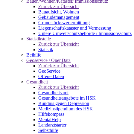
Bauen/Wohnen/Kataster/ Immissionsschutz
Zurück zur Übersicht
Bauaufsicht, Wohnen
Gebäudemanagement
Grundstückswertermittlung
Liegenschaftskataster und Vermessung
Untere Umweltschutzbehörde / Immissionsschutz
Statistikstelle
Zurück zur Übersicht
Statistik
Beihilfe
Geoservice / OpenData
Zurück zur Übersicht
GeoService
Offene Daten
Gesundheit
Zurück zur Übersicht
Gesundheitsamt
Gesundheitsangebote im HSK
Bündnis gegen Depression
Medizinstipendium des HSK
Hilfekompass
MentalHelp
Landarztstarter
Selbsthilfe