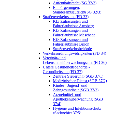
Aufenthaltsrecht (SG 32/2)
Einbürgerungen,
Standesamtsaufsicht(SG 32/3)
Straßenverkehrsamt (FD 33)
Kfz-Zulassungen und
Fahrerlaubnisse Arnsberg
Kfz-Zulassungen und
Fahrerlaubnisse Meschede
Kfz-Zulassungen und
Fahrerlaubnisse Brilon
Straßenverkehrsbehörde
Verkehrsordnungswidrigkeiten (FD 34)
Veterinär- und
Lebensmittelüberwachungsamt (FD 36)
Untere Gesundheitsbehörde -
Gesundheitsamt (FD 37)
Zentrale Steuerung (SGB 37/1)
Medizinischer Dienst (SGB 37/2)
Kinder-, Jugend- und
Zahngesundheit (SGB 37/3)
Arzneimittel- und
Apothekenüberwachung (SGB
37/4)
Hygiene und Infektionsschutz
(Sachgebiet 37/5)