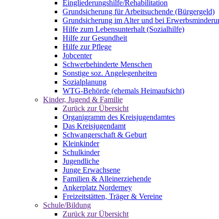
Eingliederungshilfe/Rehabilitation
Grundsicherung für Arbeitsuchende (Bürgergeld)
Grundsicherung im Alter und bei Erwerbsminderu
Hilfe zum Lebensunterhalt (Sozialhilfe)
Hilfe zur Gesundheit
Hilfe zur Pflege
Jobcenter
Schwerbehinderte Menschen
Sonstige soz. Angelegenheiten
Sozialplanung
WTG-Behörde (ehemals Heimaufsicht)
Kinder, Jugend & Familie
Zurück zur Übersicht
Organigramm des Kreisjugendamtes
Das Kreisjugendamt
Schwangerschaft & Geburt
Kleinkinder
Schulkinder
Jugendliche
Junge Erwachsene
Familien & Alleinerziehende
Ankerplatz Norderney
Freizeitstätten, Träger & Vereine
Schule/Bildung
Zurück zur Übersicht