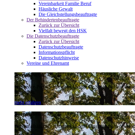
Vereinbarkeit Familie Beruf
Häusliche Gewalt
Die Gleichstellungsbeauftragte
Der Behindertenbeauftragte
Zurück zur Übersicht
Vielfalt bewegt den HSK
Die Datenschutzbeauftragte
Zurück zur Übersicht
Datenschutzbeauftragte
Informationspflicht
Datenschutzhinweise
Vereine und Ehrenamt
Service-Portal
Im Service-Portal werden alle Anträge die Sie an den Hochsau
umgestellt.
mehr erfahren
Bürgertelefon
Bei den alltäglichen Anfragen zu den Dienstleistungen des Hoch