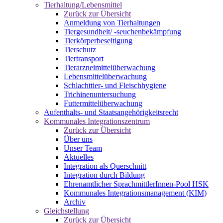
Tierhaltung/Lebensmittel
Zurück zur Übersicht
Anmeldung von Tierhaltungen
Tiergesundheit/ -seuchenbekämpfung
Tierkörperbeseitigung
Tierschutz
Tiertransport
Tierarzneimittelüberwachung
Lebensmittelüberwachung
Schlachttier- und Fleischhygiene
Trichinenuntersuchung
Futtermittelüberwachung
Aufenthalts- und Staatsangehörigkeitsrecht
Kommunales Integrationszentrum
Zurück zur Übersicht
Über uns
Unser Team
Aktuelles
Integration als Querschnitt
Integration durch Bildung
Ehrenamtlicher SprachmittlerInnen-Pool HSK
Kommunales Integrationsmanagement (KIM)
Archiv
Gleichstellung
Zurück zur Übersicht