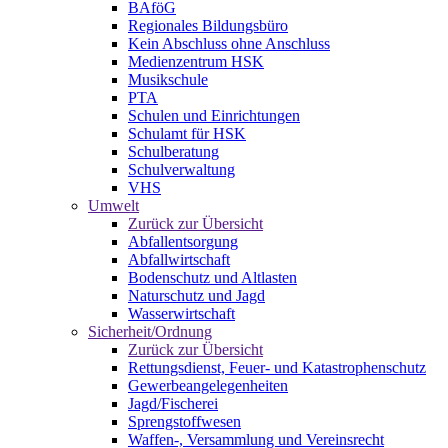
BAföG
Regionales Bildungsbüro
Kein Abschluss ohne Anschluss
Medienzentrum HSK
Musikschule
PTA
Schulen und Einrichtungen
Schulamt für HSK
Schulberatung
Schulverwaltung
VHS
Umwelt
Zurück zur Übersicht
Abfallentsorgung
Abfallwirtschaft
Bodenschutz und Altlasten
Naturschutz und Jagd
Wasserwirtschaft
Sicherheit/Ordnung
Zurück zur Übersicht
Rettungsdienst, Feuer- und Katastrophenschutz
Gewerbeangelegenheiten
Jagd/Fischerei
Sprengstoffwesen
Waffen-, Versammlung und Vereinsrecht