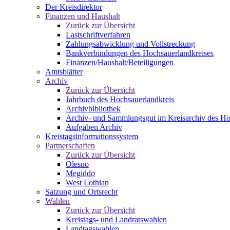
Der Kreisdirektor
Finanzen und Haushalt
Zurück zur Übersicht
Lastschriftverfahren
Zahlungsabwicklung und Vollstreckung
Bankverbindungen des Hochsauerlandkreises
Finanzen/Haushalt/Beteiligungen
Amtsblätter
Archiv
Zurück zur Übersicht
Jahrbuch des Hochsauerlandkreis
Archivbibliothek
Archiv- und Sammlungsgut im Kreisarchiv des Ho
Aufgaben Archiv
Kreistagsinformationssystem
Partnerschaften
Zurück zur Übersicht
Olesno
Megiddo
West Lothian
Satzung und Ortsrecht
Wahlen
Zurück zur Übersicht
Kreistags- und Landratswahlen
Landtagswahlen