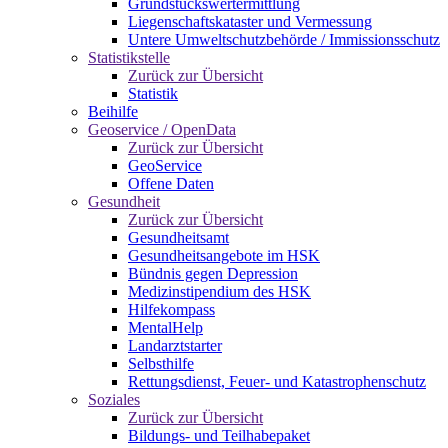
Grundstückswertermittlung
Liegenschaftskataster und Vermessung
Untere Umweltschutzbehörde / Immissionsschutz
Statistikstelle
Zurück zur Übersicht
Statistik
Beihilfe
Geoservice / OpenData
Zurück zur Übersicht
GeoService
Offene Daten
Gesundheit
Zurück zur Übersicht
Gesundheitsamt
Gesundheitsangebote im HSK
Bündnis gegen Depression
Medizinstipendium des HSK
Hilfekompass
MentalHelp
Landarztstarter
Selbsthilfe
Rettungsdienst, Feuer- und Katastrophenschutz
Soziales
Zurück zur Übersicht
Bildungs- und Teilhabepaket