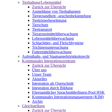
Tierhaltung/Lebensmittel
Zurück zur Übersicht
Anmeldung von Tierhaltungen
Tiergesundheit/ -seuchenbekämpfung
Tierkörperbeseitigung
Tierschutz
Tiertransport
Tierarzneimittelüberwachung
Lebensmittelüberwachung
Schlachttier- und Fleischhygiene
Trichinenuntersuchung
Futtermittelüberwachung
Aufenthalts- und Staatsangehörigkeitsrecht
Kommunales Integrationszentrum
Zurück zur Übersicht
Über uns
Unser Team
Aktuelles
Integration als Querschnitt
Integration durch Bildung
Ehrenamtlicher SprachmittlerInnen-Pool HSK
Kommunales Integrationsmanagement (KIM)
Archiv
Gleichstellung
Zurück zur Übersicht