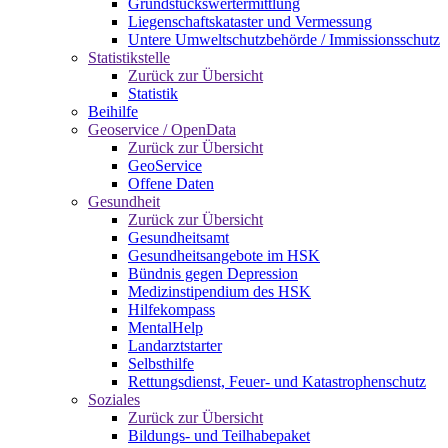
Grundstückswertermittlung
Liegenschaftskataster und Vermessung
Untere Umweltschutzbehörde / Immissionsschutz
Statistikstelle
Zurück zur Übersicht
Statistik
Beihilfe
Geoservice / OpenData
Zurück zur Übersicht
GeoService
Offene Daten
Gesundheit
Zurück zur Übersicht
Gesundheitsamt
Gesundheitsangebote im HSK
Bündnis gegen Depression
Medizinstipendium des HSK
Hilfekompass
MentalHelp
Landarztstarter
Selbsthilfe
Rettungsdienst, Feuer- und Katastrophenschutz
Soziales
Zurück zur Übersicht
Bildungs- und Teilhabepaket