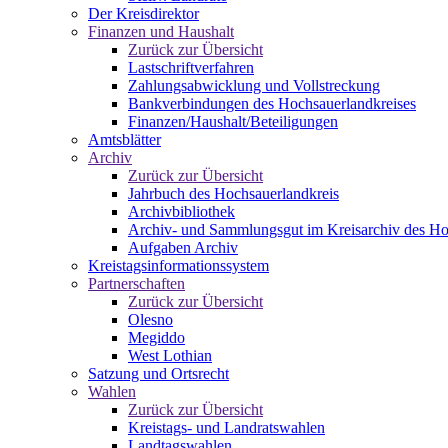
Der Kreisdirektor
Finanzen und Haushalt
Zurück zur Übersicht
Lastschriftverfahren
Zahlungsabwicklung und Vollstreckung
Bankverbindungen des Hochsauerlandkreises
Finanzen/Haushalt/Beteiligungen
Amtsblätter
Archiv
Zurück zur Übersicht
Jahrbuch des Hochsauerlandkreis
Archivbibliothek
Archiv- und Sammlungsgut im Kreisarchiv des Ho
Aufgaben Archiv
Kreistagsinformationssystem
Partnerschaften
Zurück zur Übersicht
Olesno
Megiddo
West Lothian
Satzung und Ortsrecht
Wahlen
Zurück zur Übersicht
Kreistags- und Landratswahlen
Landtagswahlen