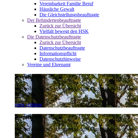
Vereinbarkeit Familie Beruf
Häusliche Gewalt
Die Gleichstellungsbeauftragte
Der Behindertenbeauftragte
Zurück zur Übersicht
Vielfalt bewegt den HSK
Die Datenschutzbeauftragte
Zurück zur Übersicht
Datenschutzbeauftragte
Informationspflicht
Datenschutzhinweise
Vereine und Ehrenamt
Service-Portal
Im Service-Portal werden alle Anträge die Sie an den Hochsau
umgestellt.
mehr erfahren
Bürgertelefon
Bei den alltäglichen Anfragen zu den Dienstleistungen des Hoch