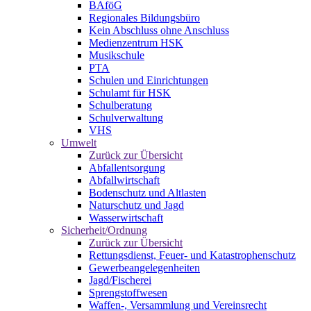
BAföG
Regionales Bildungsbüro
Kein Abschluss ohne Anschluss
Medienzentrum HSK
Musikschule
PTA
Schulen und Einrichtungen
Schulamt für HSK
Schulberatung
Schulverwaltung
VHS
Umwelt
Zurück zur Übersicht
Abfallentsorgung
Abfallwirtschaft
Bodenschutz und Altlasten
Naturschutz und Jagd
Wasserwirtschaft
Sicherheit/Ordnung
Zurück zur Übersicht
Rettungsdienst, Feuer- und Katastrophenschutz
Gewerbeangelegenheiten
Jagd/Fischerei
Sprengstoffwesen
Waffen-, Versammlung und Vereinsrecht