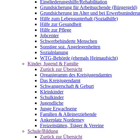
Eingliederungshilfe/Rehabilitation
Grundsicherung für Arbeitsuchende (Bürgergeld)
Grundsicherung im Alter und bei Erwerbsminderu
Hilfe zum Lebensunterhalt (Sozialhilfe)
Hilfe zur Gesundheit
Hilfe zur Pflege
Jobcenter
Schwerbehinderte Menschen
Sonstige soz. Angelegenheiten
Sozialplanung
WTG-Behörde (ehemals Heimaufsicht)
Kinder, Jugend & Familie
Zurück zur Übersicht
Organigramm des Kreisjugendamtes
Das Kreisjugendamt
Schwangerschaft & Geburt
Kleinkinder
Schulkinder
Jugendliche
Junge Erwachsene
Familien & Alleinerziehende
Ankerplatz Norderney
Freizeitstätten, Träger & Vereine
Schule/Bildung
Zurück zur Übersicht