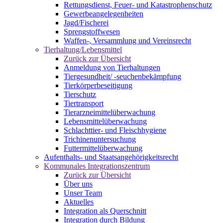
Rettungsdienst, Feuer- und Katastrophenschutz
Gewerbeangelegenheiten
Jagd/Fischerei
Sprengstoffwesen
Waffen-, Versammlung und Vereinsrecht
Tierhaltung/Lebensmittel
Zurück zur Übersicht
Anmeldung von Tierhaltungen
Tiergesundheit/ -seuchenbekämpfung
Tierkörperbeseitigung
Tierschutz
Tiertransport
Tierarzneimittelüberwachung
Lebensmittelüberwachung
Schlachttier- und Fleischhygiene
Trichinenuntersuchung
Futtermittelüberwachung
Aufenthalts- und Staatsangehörigkeitsrecht
Kommunales Integrationszentrum
Zurück zur Übersicht
Über uns
Unser Team
Aktuelles
Integration als Querschnitt
Integration durch Bildung