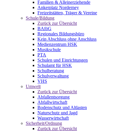
Familien & Alleinerziehende
Ankerplatz Norderney
Freizeitstätten, Träger & Vereine
Schule/Bildung
Zurück zur Übersicht
BAföG
Regionales Bildungsbüro
Kein Abschluss ohne Anschluss
Medienzentrum HSK
Musikschule
PTA
Schulen und Einrichtungen
Schulamt für HSK
Schulberatung
Schulverwaltung
VHS
Umwelt
Zurück zur Übersicht
Abfallentsorgung
Abfallwirtschaft
Bodenschutz und Altlasten
Naturschutz und Jagd
Wasserwirtschaft
Sicherheit/Ordnung
Zurück zur Übersicht