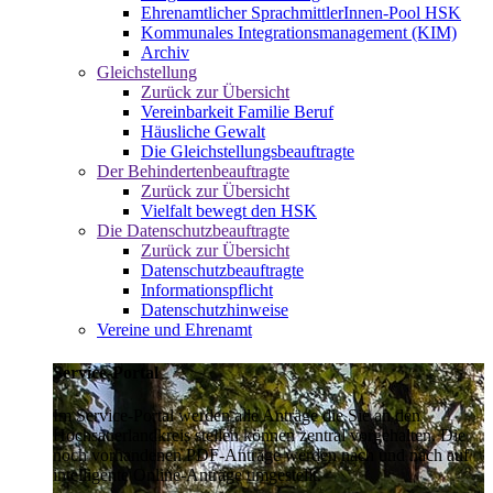
Ehrenamtlicher SprachmittlerInnen-Pool HSK
Kommunales Integrationsmanagement (KIM)
Archiv
Gleichstellung
Zurück zur Übersicht
Vereinbarkeit Familie Beruf
Häusliche Gewalt
Die Gleichstellungsbeauftragte
Der Behindertenbeauftragte
Zurück zur Übersicht
Vielfalt bewegt den HSK
Die Datenschutzbeauftragte
Zurück zur Übersicht
Datenschutzbeauftragte
Informationspflicht
Datenschutzhinweise
Vereine und Ehrenamt
Service-Portal
Im Service-Portal werden alle Anträge die Sie an den
Hochsauerlandkreis stellen können zentral vorgehalten. Die
noch vorhandenen PDF-Anträge werden nach und nach auf
intelligente Online-Anträge umgestellt.