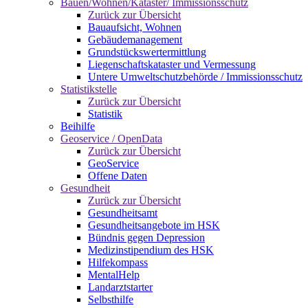
Bauen/Wohnen/Kataster/ Immissionsschutz
Zurück zur Übersicht
Bauaufsicht, Wohnen
Gebäudemanagement
Grundstückswertermittlung
Liegenschaftskataster und Vermessung
Untere Umweltschutzbehörde / Immissionsschutz
Statistikstelle
Zurück zur Übersicht
Statistik
Beihilfe
Geoservice / OpenData
Zurück zur Übersicht
GeoService
Offene Daten
Gesundheit
Zurück zur Übersicht
Gesundheitsamt
Gesundheitsangebote im HSK
Bündnis gegen Depression
Medizinstipendium des HSK
Hilfekompass
MentalHelp
Landarztstarter
Selbsthilfe