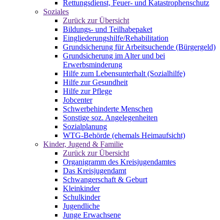
Rettungsdienst, Feuer- und Katastrophenschutz
Soziales
Zurück zur Übersicht
Bildungs- und Teilhabepaket
Eingliederungshilfe/Rehabilitation
Grundsicherung für Arbeitsuchende (Bürgergeld)
Grundsicherung im Alter und bei
Erwerbsminderung
Hilfe zum Lebensunterhalt (Sozialhilfe)
Hilfe zur Gesundheit
Hilfe zur Pflege
Jobcenter
Schwerbehinderte Menschen
Sonstige soz. Angelegenheiten
Sozialplanung
WTG-Behörde (ehemals Heimaufsicht)
Kinder, Jugend & Familie
Zurück zur Übersicht
Organigramm des Kreisjugendamtes
Das Kreisjugendamt
Schwangerschaft & Geburt
Kleinkinder
Schulkinder
Jugendliche
Junge Erwachsene