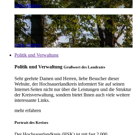
mehr erfahren
Bürgertelefon
Bei den alltäglichen Anfragen zu den Dienstleistungen des
Hochsauerlandkreises hilft das Bürgertelefon weiter.
mehr erfahren
Politik und Verwaltung
Politik und Verwaltung
Grußwort des Landrates
Sehr geehrte Damen und Herren, liebe Besucher dieser
Website, der Hochsauerlandkreis informiert Sie auf seinen
Internet-Seiten nicht nur über die Leistungen und die Struktur
der Kreisverwaltung, sondern bietet Ihnen auch viele weitere
interessante Links.
mehr erfahren
Portrait des Kreises
Der Hochsauerlandkreis (HSK) ist mit fast 2.000