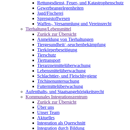
Rettungsdienst, Feuer- und Katastrophenschutz
Gewerbeangelegenheiten
Jagd/Fischerei
Sprengstoffwesen
Waffen-, Versammlung und Vereinsrecht
Tierhaltung/Lebensmittel
Zurück zur Übersicht
Anmeldung von Tierhaltungen
Tiergesundheit/ -seuchenbekämpfung
Tierkörperbeseitigung
Tierschutz
Tiertransport
Tierarzneimittelüberwachung
Lebensmittelüberwachung
Schlachttier- und Fleischhygiene
Trichinenuntersuchung
Futtermittelüberwachung
Aufenthalts- und Staatsangehörigkeitsrecht
Kommunales Integrationszentrum
Zurück zur Übersicht
Über uns
Unser Team
Aktuelles
Integration als Querschnitt
Integration durch Bildung