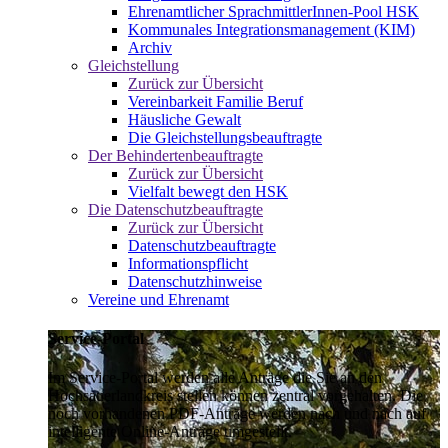
Ehrenamtlicher SprachmittlerInnen-Pool HSK
Kommunales Integrationsmanagement (KIM)
Archiv
Gleichstellung
Zurück zur Übersicht
Vereinbarkeit Familie Beruf
Häusliche Gewalt
Die Gleichstellungsbeauftragte
Der Behindertenbeauftragte
Zurück zur Übersicht
Vielfalt bewegt den HSK
Die Datenschutzbeauftragte
Zurück zur Übersicht
Datenschutzbeauftragte
Informationspflicht
Datenschutzhinweise
Vereine und Ehrenamt
Service-Portal
Im Service-Portal werden alle Anträge die Sie an den
Hochsauerlandkreis stellen können zentral vorgehalten. Die
noch vorhandenen PDF-Anträge werden nach und nach auf
intelligente Online-Anträge umgestellt.