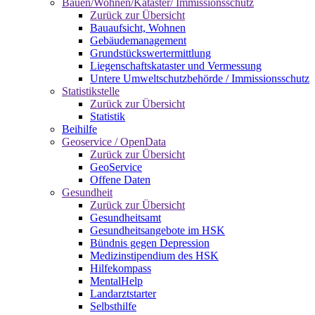
Bauen/Wohnen/Kataster/ Immissionsschutz
Zurück zur Übersicht
Bauaufsicht, Wohnen
Gebäudemanagement
Grundstückswertermittlung
Liegenschaftskataster und Vermessung
Untere Umweltschutzbehörde / Immissionsschutz
Statistikstelle
Zurück zur Übersicht
Statistik
Beihilfe
Geoservice / OpenData
Zurück zur Übersicht
GeoService
Offene Daten
Gesundheit
Zurück zur Übersicht
Gesundheitsamt
Gesundheitsangebote im HSK
Bündnis gegen Depression
Medizinstipendium des HSK
Hilfekompass
MentalHelp
Landarztstarter
Selbsthilfe