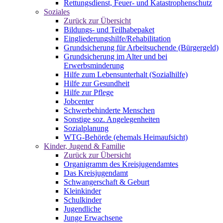
Rettungsdienst, Feuer- und Katastrophenschutz
Soziales
Zurück zur Übersicht
Bildungs- und Teilhabepaket
Eingliederungshilfe/Rehabilitation
Grundsicherung für Arbeitsuchende (Bürgergeld)
Grundsicherung im Alter und bei
Erwerbsminderung
Hilfe zum Lebensunterhalt (Sozialhilfe)
Hilfe zur Gesundheit
Hilfe zur Pflege
Jobcenter
Schwerbehinderte Menschen
Sonstige soz. Angelegenheiten
Sozialplanung
WTG-Behörde (ehemals Heimaufsicht)
Kinder, Jugend & Familie
Zurück zur Übersicht
Organigramm des Kreisjugendamtes
Das Kreisjugendamt
Schwangerschaft & Geburt
Kleinkinder
Schulkinder
Jugendliche
Junge Erwachsene