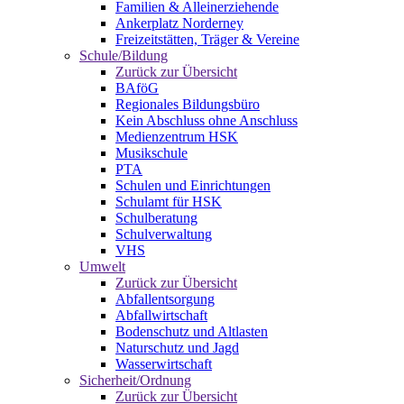
Familien & Alleinerziehende
Ankerplatz Norderney
Freizeitstätten, Träger & Vereine
Schule/Bildung
Zurück zur Übersicht
BAföG
Regionales Bildungsbüro
Kein Abschluss ohne Anschluss
Medienzentrum HSK
Musikschule
PTA
Schulen und Einrichtungen
Schulamt für HSK
Schulberatung
Schulverwaltung
VHS
Umwelt
Zurück zur Übersicht
Abfallentsorgung
Abfallwirtschaft
Bodenschutz und Altlasten
Naturschutz und Jagd
Wasserwirtschaft
Sicherheit/Ordnung
Zurück zur Übersicht