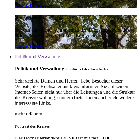
mehr erfahren
Bürgertelefon
Bei den alltäglichen Anfragen zu den Dienstleistungen des
Hochsauerlandkreises hilft das Bürgertelefon weiter.
mehr erfahren
Politik und Verwaltung
Politik und Verwaltung
Grußwort des Landrates
Sehr geehrte Damen und Herren, liebe Besucher dieser
Website, der Hochsauerlandkreis informiert Sie auf seinen
Internet-Seiten nicht nur über die Leistungen und die Struktur
der Kreisverwaltung, sondern bietet Ihnen auch viele weitere
interessante Links.
mehr erfahren
Portrait des Kreises
Der Hochsauerlandkreis (HSK) ist mit fast 2.000