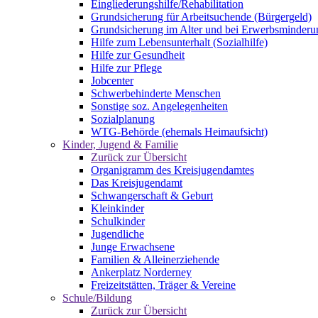
Eingliederungshilfe/Rehabilitation
Grundsicherung für Arbeitsuchende (Bürgergeld)
Grundsicherung im Alter und bei Erwerbsminderu
Hilfe zum Lebensunterhalt (Sozialhilfe)
Hilfe zur Gesundheit
Hilfe zur Pflege
Jobcenter
Schwerbehinderte Menschen
Sonstige soz. Angelegenheiten
Sozialplanung
WTG-Behörde (ehemals Heimaufsicht)
Kinder, Jugend & Familie
Zurück zur Übersicht
Organigramm des Kreisjugendamtes
Das Kreisjugendamt
Schwangerschaft & Geburt
Kleinkinder
Schulkinder
Jugendliche
Junge Erwachsene
Familien & Alleinerziehende
Ankerplatz Norderney
Freizeitstätten, Träger & Vereine
Schule/Bildung
Zurück zur Übersicht