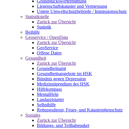
Grundstückswertermittlung
Liegenschaftskataster und Vermessung
Untere Umweltschutzbehörde / Immissionsschutz
Statistikstelle
Zurück zur Übersicht
Statistik
Beihilfe
Geoservice / OpenData
Zurück zur Übersicht
GeoService
Offene Daten
Gesundheit
Zurück zur Übersicht
Gesundheitsamt
Gesundheitsangebote im HSK
Bündnis gegen Depression
Medizinstipendium des HSK
Hilfekompass
MentalHelp
Landarztstarter
Selbsthilfe
Rettungsdienst, Feuer- und Katastrophenschutz
Soziales
Zurück zur Übersicht
Bildungs- und Teilhabepaket