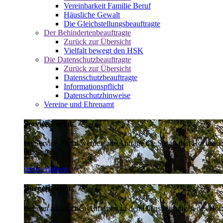
Vereinbarkeit Familie Beruf
Häusliche Gewalt
Die Gleichstellungsbeauftragte
Der Behindertenbeauftragte
Zurück zur Übersicht
Vielfalt bewegt den HSK
Die Datenschutzbeauftragte
Zurück zur Übersicht
Datenschutzbeauftragte
Informationspflicht
Datenschutzhinweise
Vereine und Ehrenamt
Service-Portal
Im Service-Portal werden alle Anträge die Sie an den Hochsau
umgestellt.
mehr erfahren
Bürgertelefon
Bei den alltäglichen Anfragen zu den Dienstleistungen des Hoch