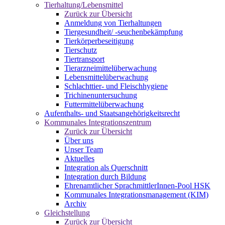
Tierhaltung/Lebensmittel
Zurück zur Übersicht
Anmeldung von Tierhaltungen
Tiergesundheit/ -seuchenbekämpfung
Tierkörperbeseitigung
Tierschutz
Tiertransport
Tierarzneimittelüberwachung
Lebensmittelüberwachung
Schlachttier- und Fleischhygiene
Trichinenuntersuchung
Futtermittelüberwachung
Aufenthalts- und Staatsangehörigkeitsrecht
Kommunales Integrationszentrum
Zurück zur Übersicht
Über uns
Unser Team
Aktuelles
Integration als Querschnitt
Integration durch Bildung
Ehrenamtlicher SprachmittlerInnen-Pool HSK
Kommunales Integrationsmanagement (KIM)
Archiv
Gleichstellung
Zurück zur Übersicht