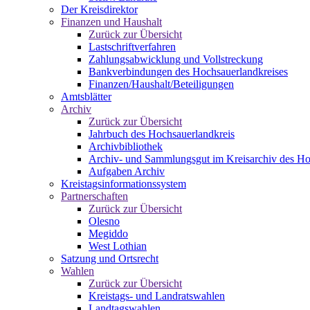
Der Kreisdirektor
Finanzen und Haushalt
Zurück zur Übersicht
Lastschriftverfahren
Zahlungsabwicklung und Vollstreckung
Bankverbindungen des Hochsauerlandkreises
Finanzen/Haushalt/Beteiligungen
Amtsblätter
Archiv
Zurück zur Übersicht
Jahrbuch des Hochsauerlandkreis
Archivbibliothek
Archiv- und Sammlungsgut im Kreisarchiv des Ho
Aufgaben Archiv
Kreistagsinformationssystem
Partnerschaften
Zurück zur Übersicht
Olesno
Megiddo
West Lothian
Satzung und Ortsrecht
Wahlen
Zurück zur Übersicht
Kreistags- und Landratswahlen
Landtagswahlen