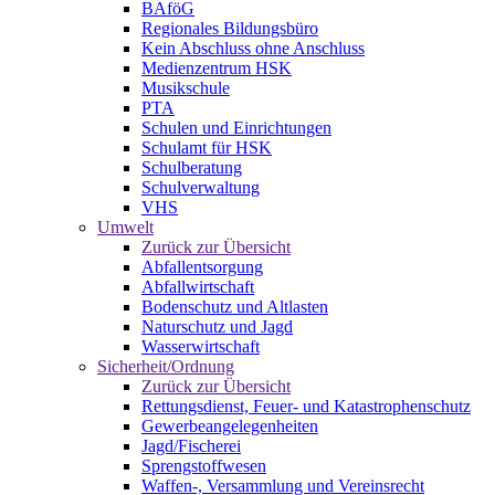
BAföG
Regionales Bildungsbüro
Kein Abschluss ohne Anschluss
Medienzentrum HSK
Musikschule
PTA
Schulen und Einrichtungen
Schulamt für HSK
Schulberatung
Schulverwaltung
VHS
Umwelt
Zurück zur Übersicht
Abfallentsorgung
Abfallwirtschaft
Bodenschutz und Altlasten
Naturschutz und Jagd
Wasserwirtschaft
Sicherheit/Ordnung
Zurück zur Übersicht
Rettungsdienst, Feuer- und Katastrophenschutz
Gewerbeangelegenheiten
Jagd/Fischerei
Sprengstoffwesen
Waffen-, Versammlung und Vereinsrecht