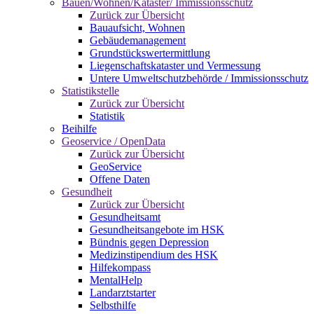
Bauen/Wohnen/Kataster/ Immissionsschutz
Zurück zur Übersicht
Bauaufsicht, Wohnen
Gebäudemanagement
Grundstückswertermittlung
Liegenschaftskataster und Vermessung
Untere Umweltschutzbehörde / Immissionsschutz
Statistikstelle
Zurück zur Übersicht
Statistik
Beihilfe
Geoservice / OpenData
Zurück zur Übersicht
GeoService
Offene Daten
Gesundheit
Zurück zur Übersicht
Gesundheitsamt
Gesundheitsangebote im HSK
Bündnis gegen Depression
Medizinstipendium des HSK
Hilfekompass
MentalHelp
Landarztstarter
Selbsthilfe