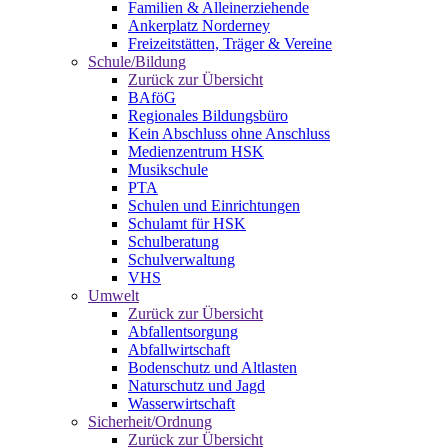
Familien & Alleinerziehende
Ankerplatz Norderney
Freizeitstätten, Träger & Vereine
Schule/Bildung
Zurück zur Übersicht
BAföG
Regionales Bildungsbüro
Kein Abschluss ohne Anschluss
Medienzentrum HSK
Musikschule
PTA
Schulen und Einrichtungen
Schulamt für HSK
Schulberatung
Schulverwaltung
VHS
Umwelt
Zurück zur Übersicht
Abfallentsorgung
Abfallwirtschaft
Bodenschutz und Altlasten
Naturschutz und Jagd
Wasserwirtschaft
Sicherheit/Ordnung
Zurück zur Übersicht