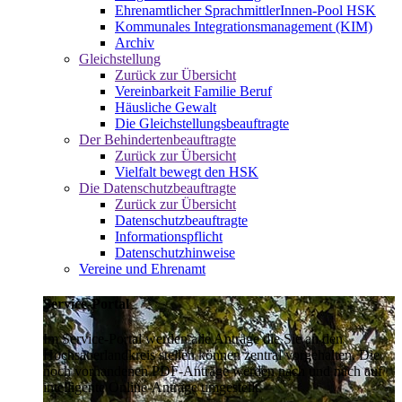
Ehrenamtlicher SprachmittlerInnen-Pool HSK
Kommunales Integrationsmanagement (KIM)
Archiv
Gleichstellung
Zurück zur Übersicht
Vereinbarkeit Familie Beruf
Häusliche Gewalt
Die Gleichstellungsbeauftragte
Der Behindertenbeauftragte
Zurück zur Übersicht
Vielfalt bewegt den HSK
Die Datenschutzbeauftragte
Zurück zur Übersicht
Datenschutzbeauftragte
Informationspflicht
Datenschutzhinweise
Vereine und Ehrenamt
Service-Portal
Im Service-Portal werden alle Anträge die Sie an den
Hochsauerlandkreis stellen können zentral vorgehalten. Die
noch vorhandenen PDF-Anträge werden nach und nach auf
intelligente Online-Anträge umgestellt.