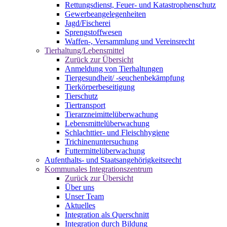
Rettungsdienst, Feuer- und Katastrophenschutz
Gewerbeangelegenheiten
Jagd/Fischerei
Sprengstoffwesen
Waffen-, Versammlung und Vereinsrecht
Tierhaltung/Lebensmittel
Zurück zur Übersicht
Anmeldung von Tierhaltungen
Tiergesundheit/ -seuchenbekämpfung
Tierkörperbeseitigung
Tierschutz
Tiertransport
Tierarzneimittelüberwachung
Lebensmittelüberwachung
Schlachttier- und Fleischhygiene
Trichinenuntersuchung
Futtermittelüberwachung
Aufenthalts- und Staatsangehörigkeitsrecht
Kommunales Integrationszentrum
Zurück zur Übersicht
Über uns
Unser Team
Aktuelles
Integration als Querschnitt
Integration durch Bildung