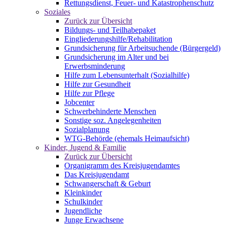
Rettungsdienst, Feuer- und Katastrophenschutz
Soziales
Zurück zur Übersicht
Bildungs- und Teilhabepaket
Eingliederungshilfe/Rehabilitation
Grundsicherung für Arbeitsuchende (Bürgergeld)
Grundsicherung im Alter und bei
Erwerbsminderung
Hilfe zum Lebensunterhalt (Sozialhilfe)
Hilfe zur Gesundheit
Hilfe zur Pflege
Jobcenter
Schwerbehinderte Menschen
Sonstige soz. Angelegenheiten
Sozialplanung
WTG-Behörde (ehemals Heimaufsicht)
Kinder, Jugend & Familie
Zurück zur Übersicht
Organigramm des Kreisjugendamtes
Das Kreisjugendamt
Schwangerschaft & Geburt
Kleinkinder
Schulkinder
Jugendliche
Junge Erwachsene