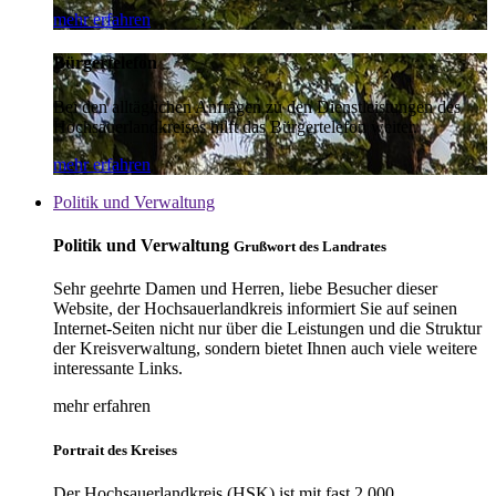
mehr erfahren
Bürgertelefon
Bei den alltäglichen Anfragen zu den Dienstleistungen des
Hochsauerlandkreises hilft das Bürgertelefon weiter.
mehr erfahren
Politik und Verwaltung
Politik und Verwaltung
Grußwort des Landrates
Sehr geehrte Damen und Herren, liebe Besucher dieser
Website, der Hochsauerlandkreis informiert Sie auf seinen
Internet-Seiten nicht nur über die Leistungen und die Struktur
der Kreisverwaltung, sondern bietet Ihnen auch viele weitere
interessante Links.
mehr erfahren
Portrait des Kreises
Der Hochsauerlandkreis (HSK) ist mit fast 2.000