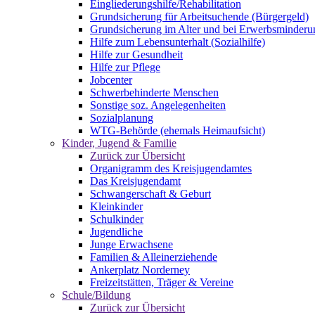
Eingliederungshilfe/Rehabilitation
Grundsicherung für Arbeitsuchende (Bürgergeld)
Grundsicherung im Alter und bei Erwerbsminderu
Hilfe zum Lebensunterhalt (Sozialhilfe)
Hilfe zur Gesundheit
Hilfe zur Pflege
Jobcenter
Schwerbehinderte Menschen
Sonstige soz. Angelegenheiten
Sozialplanung
WTG-Behörde (ehemals Heimaufsicht)
Kinder, Jugend & Familie
Zurück zur Übersicht
Organigramm des Kreisjugendamtes
Das Kreisjugendamt
Schwangerschaft & Geburt
Kleinkinder
Schulkinder
Jugendliche
Junge Erwachsene
Familien & Alleinerziehende
Ankerplatz Norderney
Freizeitstätten, Träger & Vereine
Schule/Bildung
Zurück zur Übersicht