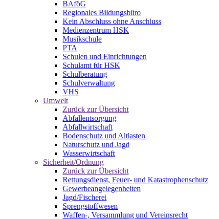
BAföG
Regionales Bildungsbüro
Kein Abschluss ohne Anschluss
Medienzentrum HSK
Musikschule
PTA
Schulen und Einrichtungen
Schulamt für HSK
Schulberatung
Schulverwaltung
VHS
Umwelt
Zurück zur Übersicht
Abfallentsorgung
Abfallwirtschaft
Bodenschutz und Altlasten
Naturschutz und Jagd
Wasserwirtschaft
Sicherheit/Ordnung
Zurück zur Übersicht
Rettungsdienst, Feuer- und Katastrophenschutz
Gewerbeangelegenheiten
Jagd/Fischerei
Sprengstoffwesen
Waffen-, Versammlung und Vereinsrecht