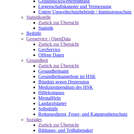
Grundstückswertermittlung
Liegenschaftskataster und Vermessung
Untere Umweltschutzbehörde / Immissionsschutz
Statistikstelle
Zurück zur Übersicht
Statistik
Beihilfe
Geoservice / OpenData
Zurück zur Übersicht
GeoService
Offene Daten
Gesundheit
Zurück zur Übersicht
Gesundheitsamt
Gesundheitsangebote im HSK
Bündnis gegen Depression
Medizinstipendium des HSK
Hilfekompass
MentalHelp
Landarztstarter
Selbsthilfe
Rettungsdienst, Feuer- und Katastrophenschutz
Soziales
Zurück zur Übersicht
Bildungs- und Teilhabepaket