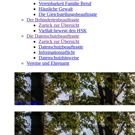
Vereinbarkeit Familie Beruf
Häusliche Gewalt
Die Gleichstellungsbeauftragte
Der Behindertenbeauftragte
Zurück zur Übersicht
Vielfalt bewegt den HSK
Die Datenschutzbeauftragte
Zurück zur Übersicht
Datenschutzbeauftragte
Informationspflicht
Datenschutzhinweise
Vereine und Ehrenamt
Service-Portal
Im Service-Portal werden alle Anträge die Sie an den Hochsau
umgestellt.
mehr erfahren
Bürgertelefon
Bei den alltäglichen Anfragen zu den Dienstleistungen des Hoch