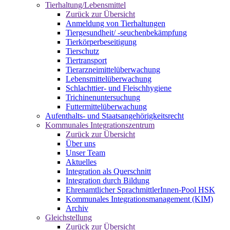
Tierhaltung/Lebensmittel
Zurück zur Übersicht
Anmeldung von Tierhaltungen
Tiergesundheit/ -seuchenbekämpfung
Tierkörperbeseitigung
Tierschutz
Tiertransport
Tierarzneimittelüberwachung
Lebensmittelüberwachung
Schlachttier- und Fleischhygiene
Trichinenuntersuchung
Futtermittelüberwachung
Aufenthalts- und Staatsangehörigkeitsrecht
Kommunales Integrationszentrum
Zurück zur Übersicht
Über uns
Unser Team
Aktuelles
Integration als Querschnitt
Integration durch Bildung
Ehrenamtlicher SprachmittlerInnen-Pool HSK
Kommunales Integrationsmanagement (KIM)
Archiv
Gleichstellung
Zurück zur Übersicht