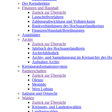
Der Kreisdirektor
Finanzen und Haushalt
Zurück zur Übersicht
Lastschriftverfahren
Zahlungsabwicklung und Vollstreckung
Bankverbindungen des Hochsauerlandkreises
Finanzen/Haushalt/Beteiligungen
Amtsblätter
Archiv
Zurück zur Übersicht
Jahrbuch des Hochsauerlandkreis
Archivbibliothek
Archiv- und Sammlungsgut im Kreisarchiv des Ho
Aufgaben Archiv
Kreistagsinformationssystem
Partnerschaften
Zurück zur Übersicht
Olesno
Megiddo
West Lothian
Satzung und Ortsrecht
Wahlen
Zurück zur Übersicht
Kreistags- und Landratswahlen
Landtagswahlen