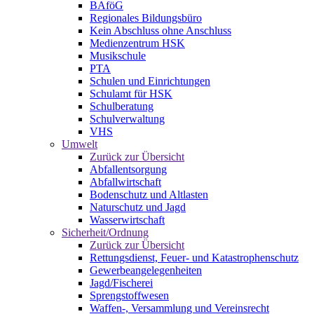
BAföG
Regionales Bildungsbüro
Kein Abschluss ohne Anschluss
Medienzentrum HSK
Musikschule
PTA
Schulen und Einrichtungen
Schulamt für HSK
Schulberatung
Schulverwaltung
VHS
Umwelt
Zurück zur Übersicht
Abfallentsorgung
Abfallwirtschaft
Bodenschutz und Altlasten
Naturschutz und Jagd
Wasserwirtschaft
Sicherheit/Ordnung
Zurück zur Übersicht
Rettungsdienst, Feuer- und Katastrophenschutz
Gewerbeangelegenheiten
Jagd/Fischerei
Sprengstoffwesen
Waffen-, Versammlung und Vereinsrecht