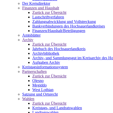
Der Kreisdirektor
Finanzen und Haushalt
Zurück zur Übersicht
Lastschriftverfahren
Zahlungsabwicklung und Vollstreckung
Bankverbindungen des Hochsauerlandkreises
Finanzen/Haushalt/Beteiligungen
Amtsblätter
Archiv
Zurück zur Übersicht
Jahrbuch des Hochsauerlandkreis
Archivbibliothek
Archiv- und Sammlungsgut im Kreisarchiv des Ho
Aufgaben Archiv
Kreistagsinformationssystem
Partnerschaften
Zurück zur Übersicht
Olesno
Megiddo
West Lothian
Satzung und Ortsrecht
Wahlen
Zurück zur Übersicht
Kreistags- und Landratswahlen
Landtagswahlen