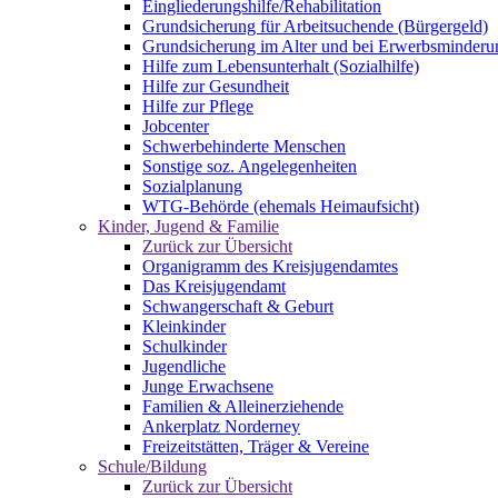
Eingliederungshilfe/Rehabilitation
Grundsicherung für Arbeitsuchende (Bürgergeld)
Grundsicherung im Alter und bei Erwerbsminderu
Hilfe zum Lebensunterhalt (Sozialhilfe)
Hilfe zur Gesundheit
Hilfe zur Pflege
Jobcenter
Schwerbehinderte Menschen
Sonstige soz. Angelegenheiten
Sozialplanung
WTG-Behörde (ehemals Heimaufsicht)
Kinder, Jugend & Familie
Zurück zur Übersicht
Organigramm des Kreisjugendamtes
Das Kreisjugendamt
Schwangerschaft & Geburt
Kleinkinder
Schulkinder
Jugendliche
Junge Erwachsene
Familien & Alleinerziehende
Ankerplatz Norderney
Freizeitstätten, Träger & Vereine
Schule/Bildung
Zurück zur Übersicht