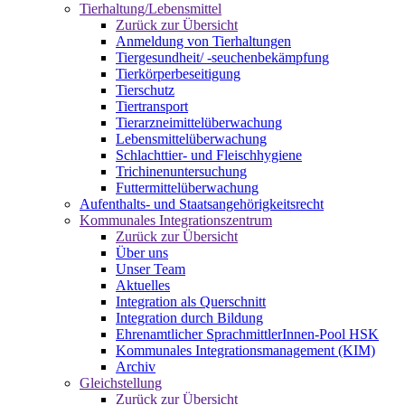
Tierhaltung/Lebensmittel
Zurück zur Übersicht
Anmeldung von Tierhaltungen
Tiergesundheit/ -seuchenbekämpfung
Tierkörperbeseitigung
Tierschutz
Tiertransport
Tierarzneimittelüberwachung
Lebensmittelüberwachung
Schlachttier- und Fleischhygiene
Trichinenuntersuchung
Futtermittelüberwachung
Aufenthalts- und Staatsangehörigkeitsrecht
Kommunales Integrationszentrum
Zurück zur Übersicht
Über uns
Unser Team
Aktuelles
Integration als Querschnitt
Integration durch Bildung
Ehrenamtlicher SprachmittlerInnen-Pool HSK
Kommunales Integrationsmanagement (KIM)
Archiv
Gleichstellung
Zurück zur Übersicht