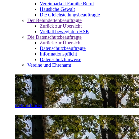
Vereinbarkeit Familie Beruf
Häusliche Gewalt
Die Gleichstellungsbeauftragte
Der Behindertenbeauftragte
Zurück zur Übersicht
Vielfalt bewegt den HSK
Die Datenschutzbeauftragte
Zurück zur Übersicht
Datenschutzbeauftragte
Informationspflicht
Datenschutzhinweise
Vereine und Ehrenamt
Service-Portal
Im Service-Portal werden alle Anträge die Sie an den Hochsau
umgestellt.
mehr erfahren
Bürgertelefon
Bei den alltäglichen Anfragen zu den Dienstleistungen des Hoch