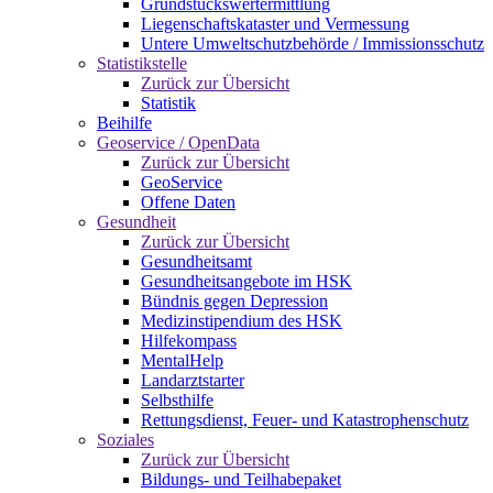
Grundstückswertermittlung
Liegenschaftskataster und Vermessung
Untere Umweltschutzbehörde / Immissionsschutz
Statistikstelle
Zurück zur Übersicht
Statistik
Beihilfe
Geoservice / OpenData
Zurück zur Übersicht
GeoService
Offene Daten
Gesundheit
Zurück zur Übersicht
Gesundheitsamt
Gesundheitsangebote im HSK
Bündnis gegen Depression
Medizinstipendium des HSK
Hilfekompass
MentalHelp
Landarztstarter
Selbsthilfe
Rettungsdienst, Feuer- und Katastrophenschutz
Soziales
Zurück zur Übersicht
Bildungs- und Teilhabepaket