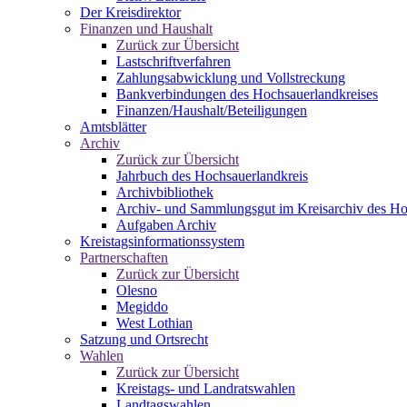
Der Kreisdirektor
Finanzen und Haushalt
Zurück zur Übersicht
Lastschriftverfahren
Zahlungsabwicklung und Vollstreckung
Bankverbindungen des Hochsauerlandkreises
Finanzen/Haushalt/Beteiligungen
Amtsblätter
Archiv
Zurück zur Übersicht
Jahrbuch des Hochsauerlandkreis
Archivbibliothek
Archiv- und Sammlungsgut im Kreisarchiv des Ho
Aufgaben Archiv
Kreistagsinformationssystem
Partnerschaften
Zurück zur Übersicht
Olesno
Megiddo
West Lothian
Satzung und Ortsrecht
Wahlen
Zurück zur Übersicht
Kreistags- und Landratswahlen
Landtagswahlen