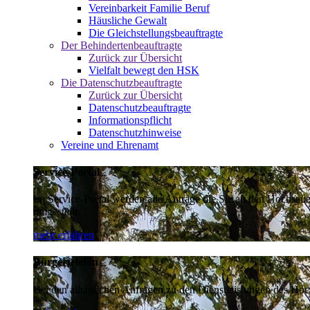
Vereinbarkeit Familie Beruf
Häusliche Gewalt
Die Gleichstellungsbeauftragte
Der Behindertenbeauftragte
Zurück zur Übersicht
Vielfalt bewegt den HSK
Die Datenschutzbeauftragte
Zurück zur Übersicht
Datenschutzbeauftragte
Informationspflicht
Datenschutzhinweise
Vereine und Ehrenamt
Service-Portal
Im Service-Portal werden alle Anträge die Sie an den Hochsau
umgestellt.
mehr erfahren
Bürgertelefon
Bei den alltäglichen Anfragen zu den Dienstleistungen des Hoch