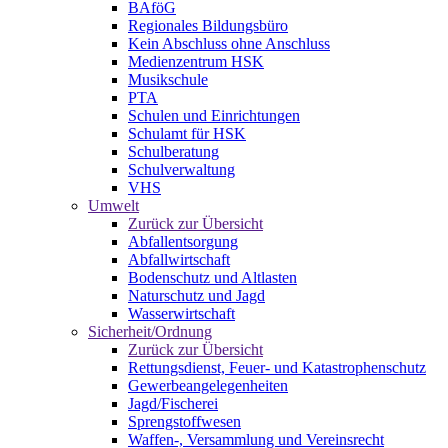
BAföG
Regionales Bildungsbüro
Kein Abschluss ohne Anschluss
Medienzentrum HSK
Musikschule
PTA
Schulen und Einrichtungen
Schulamt für HSK
Schulberatung
Schulverwaltung
VHS
Umwelt
Zurück zur Übersicht
Abfallentsorgung
Abfallwirtschaft
Bodenschutz und Altlasten
Naturschutz und Jagd
Wasserwirtschaft
Sicherheit/Ordnung
Zurück zur Übersicht
Rettungsdienst, Feuer- und Katastrophenschutz
Gewerbeangelegenheiten
Jagd/Fischerei
Sprengstoffwesen
Waffen-, Versammlung und Vereinsrecht