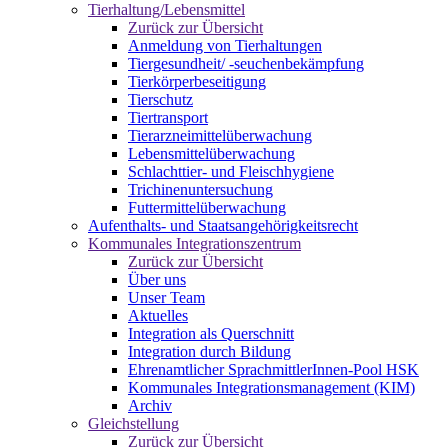
Tierhaltung/Lebensmittel
Zurück zur Übersicht
Anmeldung von Tierhaltungen
Tiergesundheit/ -seuchenbekämpfung
Tierkörperbeseitigung
Tierschutz
Tiertransport
Tierarzneimittelüberwachung
Lebensmittelüberwachung
Schlachttier- und Fleischhygiene
Trichinenuntersuchung
Futtermittelüberwachung
Aufenthalts- und Staatsangehörigkeitsrecht
Kommunales Integrationszentrum
Zurück zur Übersicht
Über uns
Unser Team
Aktuelles
Integration als Querschnitt
Integration durch Bildung
Ehrenamtlicher SprachmittlerInnen-Pool HSK
Kommunales Integrationsmanagement (KIM)
Archiv
Gleichstellung
Zurück zur Übersicht