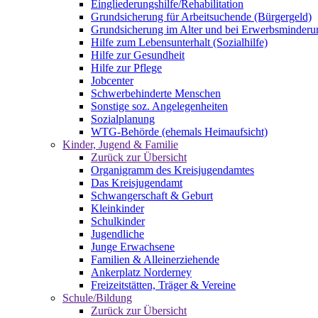
Eingliederungshilfe/Rehabilitation
Grundsicherung für Arbeitsuchende (Bürgergeld)
Grundsicherung im Alter und bei Erwerbsminderu
Hilfe zum Lebensunterhalt (Sozialhilfe)
Hilfe zur Gesundheit
Hilfe zur Pflege
Jobcenter
Schwerbehinderte Menschen
Sonstige soz. Angelegenheiten
Sozialplanung
WTG-Behörde (ehemals Heimaufsicht)
Kinder, Jugend & Familie
Zurück zur Übersicht
Organigramm des Kreisjugendamtes
Das Kreisjugendamt
Schwangerschaft & Geburt
Kleinkinder
Schulkinder
Jugendliche
Junge Erwachsene
Familien & Alleinerziehende
Ankerplatz Norderney
Freizeitstätten, Träger & Vereine
Schule/Bildung
Zurück zur Übersicht