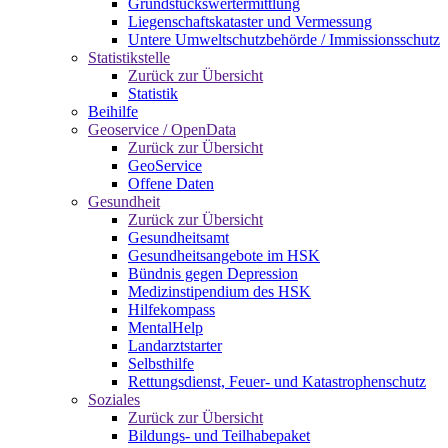
Grundstückswertermittlung
Liegenschaftskataster und Vermessung
Untere Umweltschutzbehörde / Immissionsschutz
Statistikstelle
Zurück zur Übersicht
Statistik
Beihilfe
Geoservice / OpenData
Zurück zur Übersicht
GeoService
Offene Daten
Gesundheit
Zurück zur Übersicht
Gesundheitsamt
Gesundheitsangebote im HSK
Bündnis gegen Depression
Medizinstipendium des HSK
Hilfekompass
MentalHelp
Landarztstarter
Selbsthilfe
Rettungsdienst, Feuer- und Katastrophenschutz
Soziales
Zurück zur Übersicht
Bildungs- und Teilhabepaket