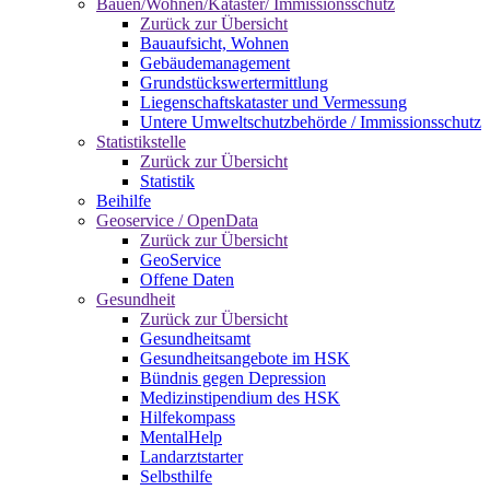
Bauen/Wohnen/Kataster/ Immissionsschutz
Zurück zur Übersicht
Bauaufsicht, Wohnen
Gebäudemanagement
Grundstückswertermittlung
Liegenschaftskataster und Vermessung
Untere Umweltschutzbehörde / Immissionsschutz
Statistikstelle
Zurück zur Übersicht
Statistik
Beihilfe
Geoservice / OpenData
Zurück zur Übersicht
GeoService
Offene Daten
Gesundheit
Zurück zur Übersicht
Gesundheitsamt
Gesundheitsangebote im HSK
Bündnis gegen Depression
Medizinstipendium des HSK
Hilfekompass
MentalHelp
Landarztstarter
Selbsthilfe