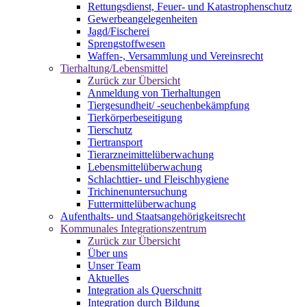
Rettungsdienst, Feuer- und Katastrophenschutz
Gewerbeangelegenheiten
Jagd/Fischerei
Sprengstoffwesen
Waffen-, Versammlung und Vereinsrecht
Tierhaltung/Lebensmittel
Zurück zur Übersicht
Anmeldung von Tierhaltungen
Tiergesundheit/ -seuchenbekämpfung
Tierkörperbeseitigung
Tierschutz
Tiertransport
Tierarzneimittelüberwachung
Lebensmittelüberwachung
Schlachttier- und Fleischhygiene
Trichinenuntersuchung
Futtermittelüberwachung
Aufenthalts- und Staatsangehörigkeitsrecht
Kommunales Integrationszentrum
Zurück zur Übersicht
Über uns
Unser Team
Aktuelles
Integration als Querschnitt
Integration durch Bildung