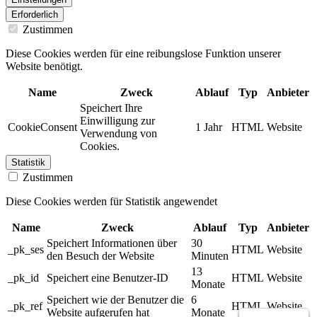
Erforderlich
Zustimmen
Diese Cookies werden für eine reibungslose Funktion unserer
Website benötigt.
Name
Zweck
Ablauf
Typ
Anbieter
Speichert Ihre
Einwilligung zur
CookieConsent
1 Jahr
HTML
Website
Verwendung von
Cookies.
Statistik
Zustimmen
Diese Cookies werden für Statistik angewendet
Name
Zweck
Ablauf
Typ
Anbieter
Speichert Informationen über
30
_pk_ses
HTML
Website
den Besuch der Website
Minuten
13
_pk_id
Speichert eine Benutzer-ID
HTML
Website
Monate
Speichert wie der Benutzer die
6
_pk_ref
HTML
Website
Website aufgerufen hat
Monate