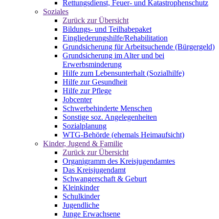
Rettungsdienst, Feuer- und Katastrophenschutz
Soziales
Zurück zur Übersicht
Bildungs- und Teilhabepaket
Eingliederungshilfe/Rehabilitation
Grundsicherung für Arbeitsuchende (Bürgergeld)
Grundsicherung im Alter und bei
Erwerbsminderung
Hilfe zum Lebensunterhalt (Sozialhilfe)
Hilfe zur Gesundheit
Hilfe zur Pflege
Jobcenter
Schwerbehinderte Menschen
Sonstige soz. Angelegenheiten
Sozialplanung
WTG-Behörde (ehemals Heimaufsicht)
Kinder, Jugend & Familie
Zurück zur Übersicht
Organigramm des Kreisjugendamtes
Das Kreisjugendamt
Schwangerschaft & Geburt
Kleinkinder
Schulkinder
Jugendliche
Junge Erwachsene