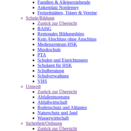
Familien & Alleinerziehende
Ankerplatz Norderney
Freizeitstätten, Träger & Vereine
Schule/Bildung
Zurück zur Übersicht
BAföG
Regionales Bildungsbüro
Kein Abschluss ohne Anschluss
Medienzentrum HSK
Musikschule
PTA
Schulen und Einrichtungen
Schulamt für HSK
Schulberatung
Schulverwaltung
VHS
Umwelt
Zurück zur Übersicht
Abfallentsorgung
Abfallwirtschaft
Bodenschutz und Altlasten
Naturschutz und Jagd
Wasserwirtschaft
Sicherheit/Ordnung
Zurück zur Übersicht