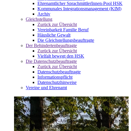
Ehrenamtlicher SprachmittlerInnen-Pool HSK
Kommunales Integrationsmanagement (KIM)
Archiv
Gleichstellung
Zurück zur Übersicht
Vereinbarkeit Familie Beruf
Häusliche Gewalt
Die Gleichstellungsbeauftragte
Der Behindertenbeauftragte
Zurück zur Übersicht
Vielfalt bewegt den HSK
Die Datenschutzbeauftragte
Zurück zur Übersicht
Datenschutzbeauftragte
Informationspflicht
Datenschutzhinweise
Vereine und Ehrenamt
Service-Portal
Im Service-Portal werden alle Anträge die Sie an den
Hochsauerlandkreis stellen können zentral vorgehalten. Die
noch vorhandenen PDF-Anträge werden nach und nach auf
intelligente Online-Anträge umgestellt.