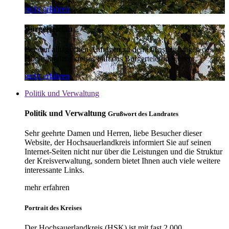
mehr erfahren
Bürgertelefon
Bei den alltäglichen Anfragen zu den Dienstleistungen des
Hochsauerlandkreises hilft das Bürgertelefon weiter.
mehr erfahren
Politik und Verwaltung
Politik und Verwaltung
Grußwort des Landrates
Sehr geehrte Damen und Herren, liebe Besucher dieser
Website, der Hochsauerlandkreis informiert Sie auf seinen
Internet-Seiten nicht nur über die Leistungen und die Struktur
der Kreisverwaltung, sondern bietet Ihnen auch viele weitere
interessante Links.
mehr erfahren
Portrait des Kreises
Der Hochsauerlandkreis (HSK) ist mit fast 2.000