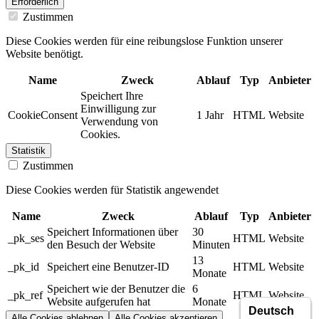
Erforderlich
Zustimmen
Diese Cookies werden für eine reibungslose Funktion unserer
Website benötigt.
Name
Zweck
Ablauf
Typ
Anbieter
Speichert Ihre
Einwilligung zur
CookieConsent
1 Jahr
HTML
Website
Verwendung von
Cookies.
Statistik
Zustimmen
Diese Cookies werden für Statistik angewendet
Name
Zweck
Ablauf
Typ
Anbieter
Speichert Informationen über
30
_pk_ses
HTML
Website
den Besuch der Website
Minuten
13
_pk_id
Speichert eine Benutzer-ID
HTML
Website
Monate
Speichert wie der Benutzer die
6
_pk_ref
HTML
Website
Website aufgerufen hat
Monate
Alle Cookies ablehnen
Alle Cookies akzeptieren