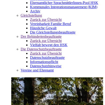
Ehrenamtlicher SprachmittlerInnen-Pool HSK
Kommunales Integrationsmanagement (KIM)
Archiv
Gleichstellung
Zurück zur Übersicht
Vereinbarkeit Familie Beruf
Häusliche Gewalt
Die Gleichstellungsbeauftragte
Der Behindertenbeauftragte
Zurück zur Übersicht
Vielfalt bewegt den HSK
Die Datenschutzbeauftragte
Zurück zur Übersicht
Datenschutzbeauftragte
Informationspflicht
Datenschutzhinweise
Vereine und Ehrenamt
Service-Portal
Im Service-Portal werden alle Anträge die Sie an den
Hochsauerlandkreis stellen können zentral vorgehalten. Die
noch vorhandenen PDF-Anträge werden nach und nach auf
intelligente Online-Anträge umgestellt.