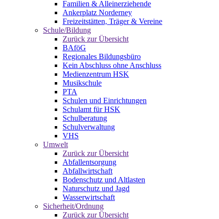
Familien & Alleinerziehende
Ankerplatz Norderney
Freizeitstätten, Träger & Vereine
Schule/Bildung
Zurück zur Übersicht
BAföG
Regionales Bildungsbüro
Kein Abschluss ohne Anschluss
Medienzentrum HSK
Musikschule
PTA
Schulen und Einrichtungen
Schulamt für HSK
Schulberatung
Schulverwaltung
VHS
Umwelt
Zurück zur Übersicht
Abfallentsorgung
Abfallwirtschaft
Bodenschutz und Altlasten
Naturschutz und Jagd
Wasserwirtschaft
Sicherheit/Ordnung
Zurück zur Übersicht