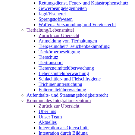
Rettungsdienst, Feuer- und Katastrophenschutz
Gewerbeangelegenheiten
Jagd/Fischerei
Sprengstoffwesen
Waffen-, Versammlung und Vereinsrecht
Tierhaltung/Lebensmittel
Zurück zur Übersicht
Anmeldung von Tierhaltungen
Tiergesundheit/ -seuchenbekämpfung
Tierkörperbeseitigung
Tierschutz
Tiertransport
Tierarzneimittelüberwachung
Lebensmittelüberwachung
Schlachttier- und Fleischhygiene
Trichinenuntersuchung
Futtermittelüberwachung
Aufenthalts- und Staatsangehörigkeitsrecht
Kommunales Integrationszentrum
Zurück zur Übersicht
Über uns
Unser Team
Aktuelles
Integration als Querschnitt
Integration durch Bildung