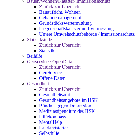
Bauen/Wohnen/Kataster/ Immissionsschutz
Zurück zur Übersicht
Bauaufsicht, Wohnen
Gebäudemanagement
Grundstückswertermittlung
Liegenschaftskataster und Vermessung
Untere Umweltschutzbehörde / Immissionsschutz
Statistikstelle
Zurück zur Übersicht
Statistik
Beihilfe
Geoservice / OpenData
Zurück zur Übersicht
GeoService
Offene Daten
Gesundheit
Zurück zur Übersicht
Gesundheitsamt
Gesundheitsangebote im HSK
Bündnis gegen Depression
Medizinstipendium des HSK
Hilfekompass
MentalHelp
Landarztstarter
Selbsthilfe