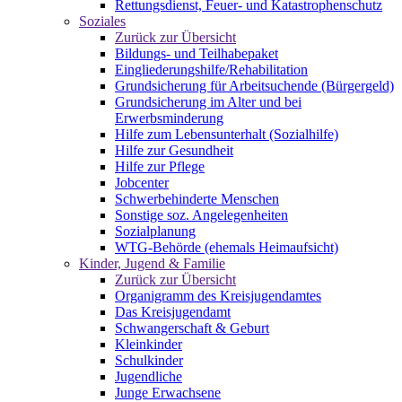
Rettungsdienst, Feuer- und Katastrophenschutz
Soziales
Zurück zur Übersicht
Bildungs- und Teilhabepaket
Eingliederungshilfe/Rehabilitation
Grundsicherung für Arbeitsuchende (Bürgergeld)
Grundsicherung im Alter und bei
Erwerbsminderung
Hilfe zum Lebensunterhalt (Sozialhilfe)
Hilfe zur Gesundheit
Hilfe zur Pflege
Jobcenter
Schwerbehinderte Menschen
Sonstige soz. Angelegenheiten
Sozialplanung
WTG-Behörde (ehemals Heimaufsicht)
Kinder, Jugend & Familie
Zurück zur Übersicht
Organigramm des Kreisjugendamtes
Das Kreisjugendamt
Schwangerschaft & Geburt
Kleinkinder
Schulkinder
Jugendliche
Junge Erwachsene