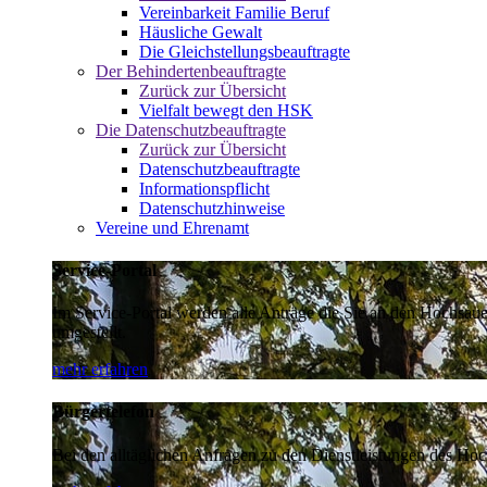
Vereinbarkeit Familie Beruf
Häusliche Gewalt
Die Gleichstellungsbeauftragte
Der Behindertenbeauftragte
Zurück zur Übersicht
Vielfalt bewegt den HSK
Die Datenschutzbeauftragte
Zurück zur Übersicht
Datenschutzbeauftragte
Informationspflicht
Datenschutzhinweise
Vereine und Ehrenamt
Service-Portal
Im Service-Portal werden alle Anträge die Sie an den Hochsau
umgestellt.
mehr erfahren
Bürgertelefon
Bei den alltäglichen Anfragen zu den Dienstleistungen des Hoch