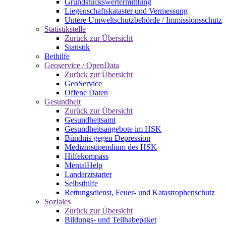
Grundstückswertermittlung
Liegenschaftskataster und Vermessung
Untere Umweltschutzbehörde / Immissionsschutz
Statistikstelle
Zurück zur Übersicht
Statistik
Beihilfe
Geoservice / OpenData
Zurück zur Übersicht
GeoService
Offene Daten
Gesundheit
Zurück zur Übersicht
Gesundheitsamt
Gesundheitsangebote im HSK
Bündnis gegen Depression
Medizinstipendium des HSK
Hilfekompass
MentalHelp
Landarztstarter
Selbsthilfe
Rettungsdienst, Feuer- und Katastrophenschutz
Soziales
Zurück zur Übersicht
Bildungs- und Teilhabepaket