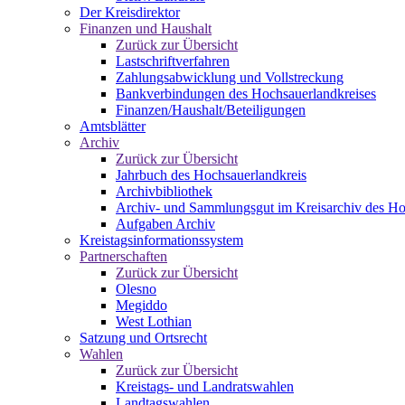
Der Kreisdirektor
Finanzen und Haushalt
Zurück zur Übersicht
Lastschriftverfahren
Zahlungsabwicklung und Vollstreckung
Bankverbindungen des Hochsauerlandkreises
Finanzen/Haushalt/Beteiligungen
Amtsblätter
Archiv
Zurück zur Übersicht
Jahrbuch des Hochsauerlandkreis
Archivbibliothek
Archiv- und Sammlungsgut im Kreisarchiv des Ho
Aufgaben Archiv
Kreistagsinformationssystem
Partnerschaften
Zurück zur Übersicht
Olesno
Megiddo
West Lothian
Satzung und Ortsrecht
Wahlen
Zurück zur Übersicht
Kreistags- und Landratswahlen
Landtagswahlen