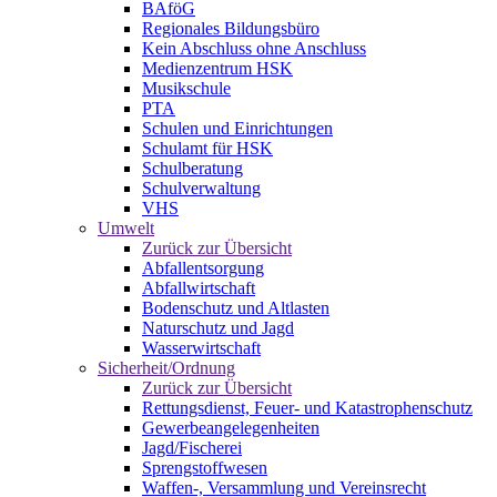
BAföG
Regionales Bildungsbüro
Kein Abschluss ohne Anschluss
Medienzentrum HSK
Musikschule
PTA
Schulen und Einrichtungen
Schulamt für HSK
Schulberatung
Schulverwaltung
VHS
Umwelt
Zurück zur Übersicht
Abfallentsorgung
Abfallwirtschaft
Bodenschutz und Altlasten
Naturschutz und Jagd
Wasserwirtschaft
Sicherheit/Ordnung
Zurück zur Übersicht
Rettungsdienst, Feuer- und Katastrophenschutz
Gewerbeangelegenheiten
Jagd/Fischerei
Sprengstoffwesen
Waffen-, Versammlung und Vereinsrecht