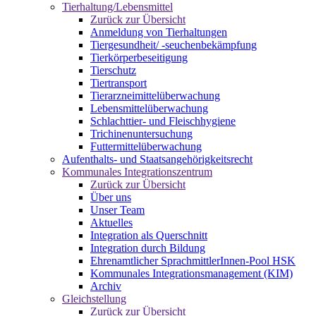
Tierhaltung/Lebensmittel
Zurück zur Übersicht
Anmeldung von Tierhaltungen
Tiergesundheit/ -seuchenbekämpfung
Tierkörperbeseitigung
Tierschutz
Tiertransport
Tierarzneimittelüberwachung
Lebensmittelüberwachung
Schlachttier- und Fleischhygiene
Trichinenuntersuchung
Futtermittelüberwachung
Aufenthalts- und Staatsangehörigkeitsrecht
Kommunales Integrationszentrum
Zurück zur Übersicht
Über uns
Unser Team
Aktuelles
Integration als Querschnitt
Integration durch Bildung
Ehrenamtlicher SprachmittlerInnen-Pool HSK
Kommunales Integrationsmanagement (KIM)
Archiv
Gleichstellung
Zurück zur Übersicht