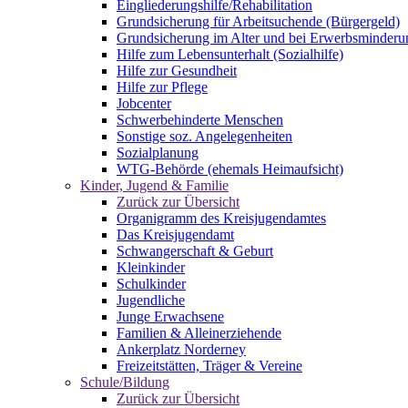
Eingliederungshilfe/Rehabilitation
Grundsicherung für Arbeitsuchende (Bürgergeld)
Grundsicherung im Alter und bei Erwerbsminderu
Hilfe zum Lebensunterhalt (Sozialhilfe)
Hilfe zur Gesundheit
Hilfe zur Pflege
Jobcenter
Schwerbehinderte Menschen
Sonstige soz. Angelegenheiten
Sozialplanung
WTG-Behörde (ehemals Heimaufsicht)
Kinder, Jugend & Familie
Zurück zur Übersicht
Organigramm des Kreisjugendamtes
Das Kreisjugendamt
Schwangerschaft & Geburt
Kleinkinder
Schulkinder
Jugendliche
Junge Erwachsene
Familien & Alleinerziehende
Ankerplatz Norderney
Freizeitstätten, Träger & Vereine
Schule/Bildung
Zurück zur Übersicht