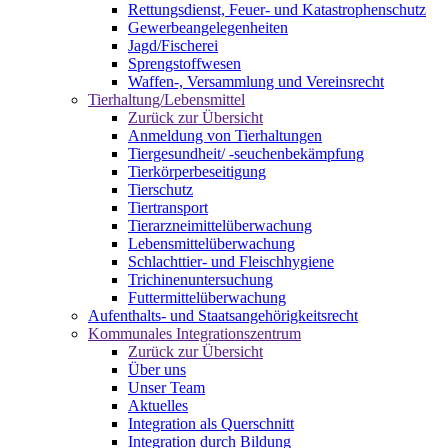
Rettungsdienst, Feuer- und Katastrophenschutz
Gewerbeangelegenheiten
Jagd/Fischerei
Sprengstoffwesen
Waffen-, Versammlung und Vereinsrecht
Tierhaltung/Lebensmittel
Zurück zur Übersicht
Anmeldung von Tierhaltungen
Tiergesundheit/ -seuchenbekämpfung
Tierkörperbeseitigung
Tierschutz
Tiertransport
Tierarzneimittelüberwachung
Lebensmittelüberwachung
Schlachttier- und Fleischhygiene
Trichinenuntersuchung
Futtermittelüberwachung
Aufenthalts- und Staatsangehörigkeitsrecht
Kommunales Integrationszentrum
Zurück zur Übersicht
Über uns
Unser Team
Aktuelles
Integration als Querschnitt
Integration durch Bildung