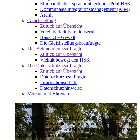
Ehrenamtlicher SprachmittlerInnen-Pool HSK
Kommunales Integrationsmanagement (KIM)
Archiv
Gleichstellung
Zurück zur Übersicht
Vereinbarkeit Familie Beruf
Häusliche Gewalt
Die Gleichstellungsbeauftragte
Der Behindertenbeauftragte
Zurück zur Übersicht
Vielfalt bewegt den HSK
Die Datenschutzbeauftragte
Zurück zur Übersicht
Datenschutzbeauftragte
Informationspflicht
Datenschutzhinweise
Vereine und Ehrenamt
Service-Portal
Im Service-Portal werden alle Anträge die Sie an den
Hochsauerlandkreis stellen können zentral vorgehalten. Die
noch vorhandenen PDF-Anträge werden nach und nach auf
intelligente Online-Anträge umgestellt.