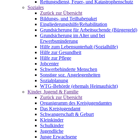
Rettungsdienst, Feuer- und Katastrophenschutz
Soziales
Zurück zur Übersicht
Bildungs- und Teilhabepaket
Eingliederungshilfe/Rehabilitation
Grundsicherung für Arbeitsuchende (Bürgergeld)
Grundsicherung im Alter und bei
Erwerbsminderung
Hilfe zum Lebensunterhalt (Sozialhilfe)
Hilfe zur Gesundheit
Hilfe zur Pflege
Jobcenter
Schwerbehinderte Menschen
Sonstige soz. Angelegenheiten
Sozialplanung
WTG-Behörde (ehemals Heimaufsicht)
Kinder, Jugend & Familie
Zurück zur Übersicht
Organigramm des Kreisjugendamtes
Das Kreisjugendamt
Schwangerschaft & Geburt
Kleinkinder
Schulkinder
Jugendliche
Junge Erwachsene