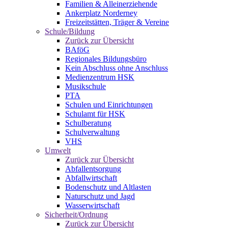
Familien & Alleinerziehende
Ankerplatz Norderney
Freizeitstätten, Träger & Vereine
Schule/Bildung
Zurück zur Übersicht
BAföG
Regionales Bildungsbüro
Kein Abschluss ohne Anschluss
Medienzentrum HSK
Musikschule
PTA
Schulen und Einrichtungen
Schulamt für HSK
Schulberatung
Schulverwaltung
VHS
Umwelt
Zurück zur Übersicht
Abfallentsorgung
Abfallwirtschaft
Bodenschutz und Altlasten
Naturschutz und Jagd
Wasserwirtschaft
Sicherheit/Ordnung
Zurück zur Übersicht