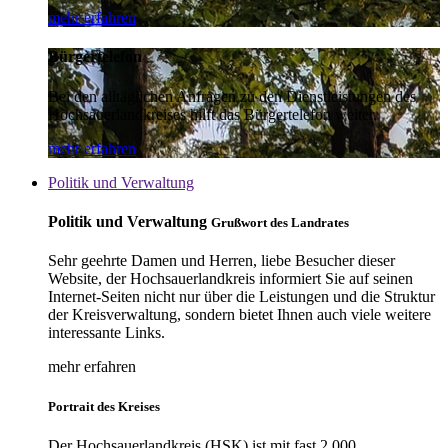
mehr erfahren
Bürgertelefon
Bei den alltäglichen Anfragen zu den Dienstleistungen des
Hochsauerlandkreises hilft das Bürgertelefon weiter.
mehr erfahren
Politik und Verwaltung
Politik und Verwaltung
Grußwort des Landrates
Sehr geehrte Damen und Herren, liebe Besucher dieser
Website, der Hochsauerlandkreis informiert Sie auf seinen
Internet-Seiten nicht nur über die Leistungen und die Struktur
der Kreisverwaltung, sondern bietet Ihnen auch viele weitere
interessante Links.
mehr erfahren
Portrait des Kreises
Der Hochsauerlandkreis (HSK) ist mit fast 2.000