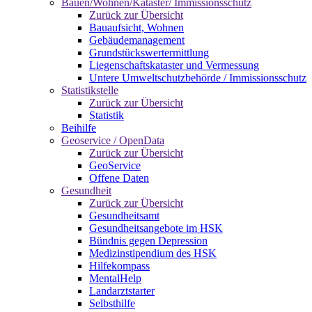
Bauen/Wohnen/Kataster/ Immissionsschutz
Zurück zur Übersicht
Bauaufsicht, Wohnen
Gebäudemanagement
Grundstückswertermittlung
Liegenschaftskataster und Vermessung
Untere Umweltschutzbehörde / Immissionsschutz
Statistikstelle
Zurück zur Übersicht
Statistik
Beihilfe
Geoservice / OpenData
Zurück zur Übersicht
GeoService
Offene Daten
Gesundheit
Zurück zur Übersicht
Gesundheitsamt
Gesundheitsangebote im HSK
Bündnis gegen Depression
Medizinstipendium des HSK
Hilfekompass
MentalHelp
Landarztstarter
Selbsthilfe