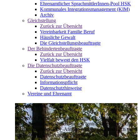
Ehrenamtlicher SprachmittlerInnen-Pool HSK
Kommunales Integrationsmanagement (KIM)
Archiv
Gleichstellung
Zurück zur Übersicht
Vereinbarkeit Familie Beruf
Häusliche Gewalt
Die Gleichstellungsbeauftragte
Der Behindertenbeauftragte
Zurück zur Übersicht
Vielfalt bewegt den HSK
Die Datenschutzbeauftragte
Zurück zur Übersicht
Datenschutzbeauftragte
Informationspflicht
Datenschutzhinweise
Vereine und Ehrenamt
Service-Portal
Im Service-Portal werden alle Anträge die Sie an den
Hochsauerlandkreis stellen können zentral vorgehalten. Die
noch vorhandenen PDF-Anträge werden nach und nach auf
intelligente Online-Anträge umgestellt.