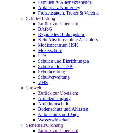
Familien & Alleinerziehende
Ankerplatz Norderney
Freizeitstätten, Träger & Vereine
Schule/Bildung
Zurück zur Übersicht
BAföG
Regionales Bildungsbüro
Kein Abschluss ohne Anschluss
Medienzentrum HSK
Musikschule
PTA
Schulen und Einrichtungen
Schulamt für HSK
Schulberatung
Schulverwaltung
VHS
Umwelt
Zurück zur Übersicht
Abfallentsorgung
Abfallwirtschaft
Bodenschutz und Altlasten
Naturschutz und Jagd
Wasserwirtschaft
Sicherheit/Ordnung
Zurück zur Übersicht