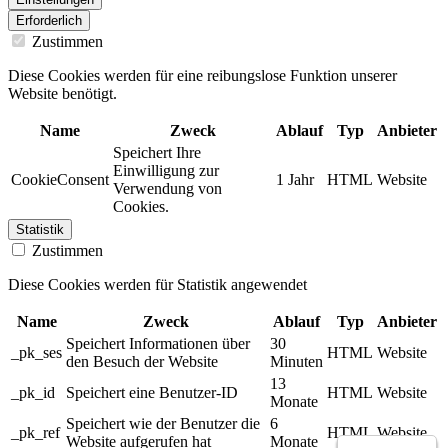
Erforderlich
Zustimmen
Diese Cookies werden für eine reibungslose Funktion unserer
Website benötigt.
Name
Zweck
Ablauf
Typ
Anbieter
Speichert Ihre
Einwilligung zur
CookieConsent
1 Jahr
HTML
Website
Verwendung von
Cookies.
Statistik
Zustimmen
Diese Cookies werden für Statistik angewendet
Name
Zweck
Ablauf
Typ
Anbieter
Speichert Informationen über
30
_pk_ses
HTML
Website
den Besuch der Website
Minuten
13
_pk_id
Speichert eine Benutzer-ID
HTML
Website
Monate
Speichert wie der Benutzer die
6
_pk_ref
HTML
Website
Website aufgerufen hat
Monate