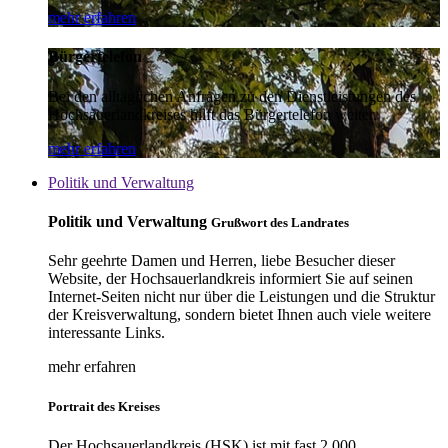
mehr erfahren
Bürgertelefon
Bei den alltäglichen Anfragen zu den Dienstleistungen des
Hochsauerlandkreises hilft das Bürgertelefon weiter.
mehr erfahren
Politik und Verwaltung
Politik und Verwaltung
Grußwort des Landrates
Sehr geehrte Damen und Herren, liebe Besucher dieser
Website, der Hochsauerlandkreis informiert Sie auf seinen
Internet-Seiten nicht nur über die Leistungen und die Struktur
der Kreisverwaltung, sondern bietet Ihnen auch viele weitere
interessante Links.
mehr erfahren
Portrait des Kreises
Der Hochsauerlandkreis (HSK) ist mit fast 2.000