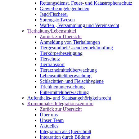
Rettungsdienst, Feuer- und Katastrophenschutz
Gewerbeangelegenheiten
Jagd/Fischerei
Sprengstoffwesen
Waffen-, Versammlung und Vereinsrecht
Tierhaltung/Lebensmittel
Zurück zur Übersicht
Anmeldung von Tierhaltungen
Tiergesundheit/ -seuchenbekämpfung
Tierkörperbeseitigung
Tierschutz
Tiertransport
Tierarzneimittelüberwachung
Lebensmittelüberwachung
Schlachttier- und Fleischhygiene
Trichinenuntersuchung
Futtermittelüberwachung
Aufenthalts- und Staatsangehörigkeitsrecht
Kommunales Integrationszentrum
Zurück zur Übersicht
Über uns
Unser Team
Aktuelles
Integration als Querschnitt
Integration durch Bildung