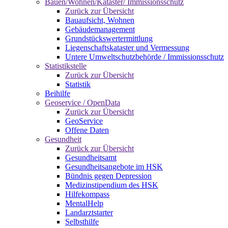
Bauen/Wohnen/Kataster/ Immissionsschutz
Zurück zur Übersicht
Bauaufsicht, Wohnen
Gebäudemanagement
Grundstückswertermittlung
Liegenschaftskataster und Vermessung
Untere Umweltschutzbehörde / Immissionsschutz
Statistikstelle
Zurück zur Übersicht
Statistik
Beihilfe
Geoservice / OpenData
Zurück zur Übersicht
GeoService
Offene Daten
Gesundheit
Zurück zur Übersicht
Gesundheitsamt
Gesundheitsangebote im HSK
Bündnis gegen Depression
Medizinstipendium des HSK
Hilfekompass
MentalHelp
Landarztstarter
Selbsthilfe