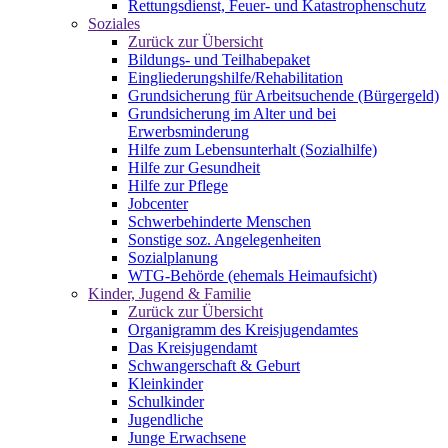
Rettungsdienst, Feuer- und Katastrophenschutz
Soziales
Zurück zur Übersicht
Bildungs- und Teilhabepaket
Eingliederungshilfe/Rehabilitation
Grundsicherung für Arbeitsuchende (Bürgergeld)
Grundsicherung im Alter und bei
Erwerbsminderung
Hilfe zum Lebensunterhalt (Sozialhilfe)
Hilfe zur Gesundheit
Hilfe zur Pflege
Jobcenter
Schwerbehinderte Menschen
Sonstige soz. Angelegenheiten
Sozialplanung
WTG-Behörde (ehemals Heimaufsicht)
Kinder, Jugend & Familie
Zurück zur Übersicht
Organigramm des Kreisjugendamtes
Das Kreisjugendamt
Schwangerschaft & Geburt
Kleinkinder
Schulkinder
Jugendliche
Junge Erwachsene