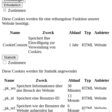
Erforderlich
Zustimmen
Diese Cookies werden für eine reibungslose Funktion unserer
Website benötigt.
Name
Zweck
Ablauf
Typ
Anbieter
Speichert Ihre
Einwilligung zur
CookieConsent
1 Jahr
HTML
Website
Verwendung von
Cookies.
Statistik
Zustimmen
Diese Cookies werden für Statistik angewendet
Name
Zweck
Ablauf
Typ
Anbieter
Speichert Informationen über
30
_pk_ses
HTML
Website
den Besuch der Website
Minuten
13
_pk_id
Speichert eine Benutzer-ID
HTML
Website
Monate
Speichert wie der Benutzer die
6
_pk_ref
HTML
Website
Website aufgerufen hat
Monate