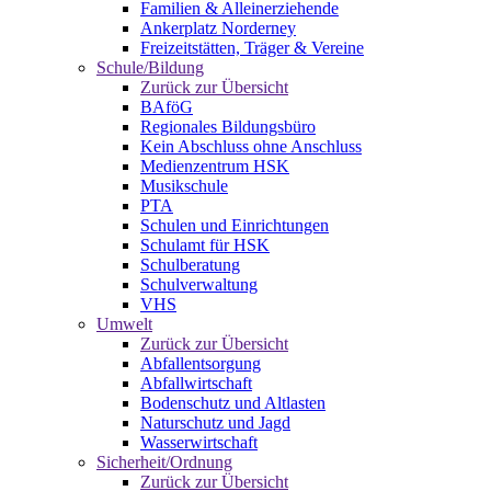
Familien & Alleinerziehende
Ankerplatz Norderney
Freizeitstätten, Träger & Vereine
Schule/Bildung
Zurück zur Übersicht
BAföG
Regionales Bildungsbüro
Kein Abschluss ohne Anschluss
Medienzentrum HSK
Musikschule
PTA
Schulen und Einrichtungen
Schulamt für HSK
Schulberatung
Schulverwaltung
VHS
Umwelt
Zurück zur Übersicht
Abfallentsorgung
Abfallwirtschaft
Bodenschutz und Altlasten
Naturschutz und Jagd
Wasserwirtschaft
Sicherheit/Ordnung
Zurück zur Übersicht