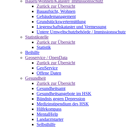
Bauen/Wohnen/Kataster/ Immissionsschutz
Zurück zur Übersicht
Bauaufsicht, Wohnen
Gebäudemanagement
Grundstückswertermittlung
Liegenschaftskataster und Vermessung
Untere Umweltschutzbehörde / Immissionsschutz
Statistikstelle
Zurück zur Übersicht
Statistik
Beihilfe
Geoservice / OpenData
Zurück zur Übersicht
GeoService
Offene Daten
Gesundheit
Zurück zur Übersicht
Gesundheitsamt
Gesundheitsangebote im HSK
Bündnis gegen Depression
Medizinstipendium des HSK
Hilfekompass
MentalHelp
Landarztstarter
Selbsthilfe