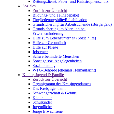
Rettungsdienst, Feuer- und Katastrophenschutz
Soziales
Zurück zur Übersicht
Bildungs- und Teilhabepaket
Eingliederungshilfe/Rehabilitation
Grundsicherung für Arbeitsuchende (Bürgergeld)
Grundsicherung im Alter und bei
Erwerbsminderung
Hilfe zum Lebensunterhalt (Sozialhilfe)
Hilfe zur Gesundheit
Hilfe zur Pflege
Jobcenter
Schwerbehinderte Menschen
Sonstige soz. Angelegenheiten
Sozialplanung
WTG-Behörde (ehemals Heimaufsicht)
Kinder, Jugend & Familie
Zurück zur Übersicht
Organigramm des Kreisjugendamtes
Das Kreisjugendamt
Schwangerschaft & Geburt
Kleinkinder
Schulkinder
Jugendliche
Junge Erwachsene