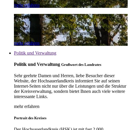
mehr erfahren
Bürgertelefon
Bei den alltäglichen Anfragen zu den Dienstleistungen des
Hochsauerlandkreises hilft das Bürgertelefon weiter.
mehr erfahren
Politik und Verwaltung
Politik und Verwaltung
Grußwort des Landrates
Sehr geehrte Damen und Herren, liebe Besucher dieser
Website, der Hochsauerlandkreis informiert Sie auf seinen
Internet-Seiten nicht nur über die Leistungen und die Struktur
der Kreisverwaltung, sondern bietet Ihnen auch viele weitere
interessante Links.
mehr erfahren
Portrait des Kreises
Der Hochsauerlandkreis (HSK) ist mit fast 2.000