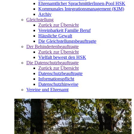
Ehrenamtlicher SprachmittlerInnen-Pool HSK
Kommunales Integrationsmanagement (KIM)
Archiv
Gleichstellung
Zurück zur Übersicht
Vereinbarkeit Familie Beruf
Häusliche Gewalt
Die Gleichstellungsbeauftragte
Der Behindertenbeauftragte
Zurück zur Übersicht
Vielfalt bewegt den HSK
Die Datenschutzbeauftragte
Zurück zur Übersicht
Datenschutzbeauftragte
Informationspflicht
Datenschutzhinweise
Vereine und Ehrenamt
Service-Portal
Im Service-Portal werden alle Anträge die Sie an den
Hochsauerlandkreis stellen können zentral vorgehalten. Die
noch vorhandenen PDF-Anträge werden nach und nach auf
intelligente Online-Anträge umgestellt.