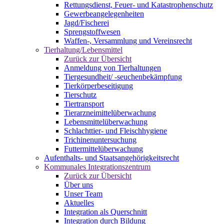
Rettungsdienst, Feuer- und Katastrophenschutz
Gewerbeangelegenheiten
Jagd/Fischerei
Sprengstoffwesen
Waffen-, Versammlung und Vereinsrecht
Tierhaltung/Lebensmittel
Zurück zur Übersicht
Anmeldung von Tierhaltungen
Tiergesundheit/ -seuchenbekämpfung
Tierkörperbeseitigung
Tierschutz
Tiertransport
Tierarzneimittelüberwachung
Lebensmittelüberwachung
Schlachttier- und Fleischhygiene
Trichinenuntersuchung
Futtermittelüberwachung
Aufenthalts- und Staatsangehörigkeitsrecht
Kommunales Integrationszentrum
Zurück zur Übersicht
Über uns
Unser Team
Aktuelles
Integration als Querschnitt
Integration durch Bildung