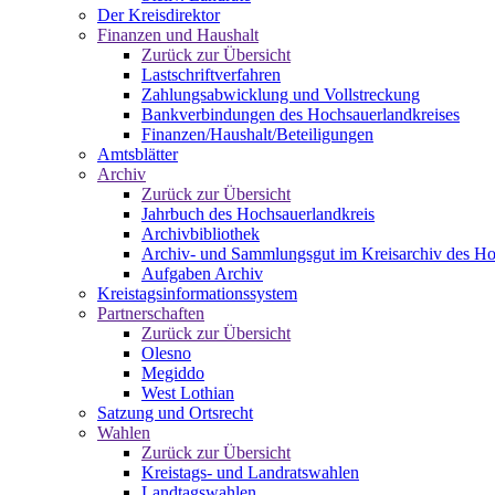
Der Kreisdirektor
Finanzen und Haushalt
Zurück zur Übersicht
Lastschriftverfahren
Zahlungsabwicklung und Vollstreckung
Bankverbindungen des Hochsauerlandkreises
Finanzen/Haushalt/Beteiligungen
Amtsblätter
Archiv
Zurück zur Übersicht
Jahrbuch des Hochsauerlandkreis
Archivbibliothek
Archiv- und Sammlungsgut im Kreisarchiv des Ho
Aufgaben Archiv
Kreistagsinformationssystem
Partnerschaften
Zurück zur Übersicht
Olesno
Megiddo
West Lothian
Satzung und Ortsrecht
Wahlen
Zurück zur Übersicht
Kreistags- und Landratswahlen
Landtagswahlen