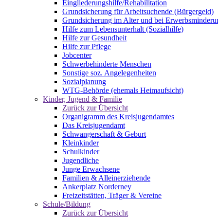
Eingliederungshilfe/Rehabilitation
Grundsicherung für Arbeitsuchende (Bürgergeld)
Grundsicherung im Alter und bei Erwerbsminderu
Hilfe zum Lebensunterhalt (Sozialhilfe)
Hilfe zur Gesundheit
Hilfe zur Pflege
Jobcenter
Schwerbehinderte Menschen
Sonstige soz. Angelegenheiten
Sozialplanung
WTG-Behörde (ehemals Heimaufsicht)
Kinder, Jugend & Familie
Zurück zur Übersicht
Organigramm des Kreisjugendamtes
Das Kreisjugendamt
Schwangerschaft & Geburt
Kleinkinder
Schulkinder
Jugendliche
Junge Erwachsene
Familien & Alleinerziehende
Ankerplatz Norderney
Freizeitstätten, Träger & Vereine
Schule/Bildung
Zurück zur Übersicht