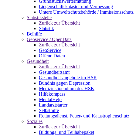
Grundstückswertermittlung
Liegenschaftskataster und Vermessung
Untere Umweltschutzbehörde / Immissionsschutz
Statistikstelle
Zurück zur Übersicht
Statistik
Beihilfe
Geoservice / OpenData
Zurück zur Übersicht
GeoService
Offene Daten
Gesundheit
Zurück zur Übersicht
Gesundheitsamt
Gesundheitsangebote im HSK
Bündnis gegen Depression
Medizinstipendium des HSK
Hilfekompass
MentalHelp
Landarztstarter
Selbsthilfe
Rettungsdienst, Feuer- und Katastrophenschutz
Soziales
Zurück zur Übersicht
Bildungs- und Teilhabepaket