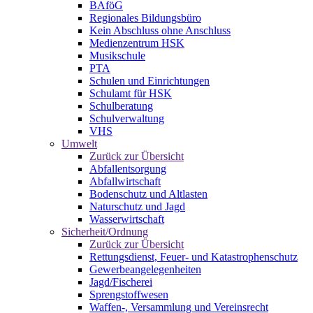
BAföG
Regionales Bildungsbüro
Kein Abschluss ohne Anschluss
Medienzentrum HSK
Musikschule
PTA
Schulen und Einrichtungen
Schulamt für HSK
Schulberatung
Schulverwaltung
VHS
Umwelt
Zurück zur Übersicht
Abfallentsorgung
Abfallwirtschaft
Bodenschutz und Altlasten
Naturschutz und Jagd
Wasserwirtschaft
Sicherheit/Ordnung
Zurück zur Übersicht
Rettungsdienst, Feuer- und Katastrophenschutz
Gewerbeangelegenheiten
Jagd/Fischerei
Sprengstoffwesen
Waffen-, Versammlung und Vereinsrecht