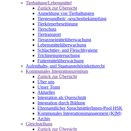
Tierhaltung/Lebensmittel
Zurück zur Übersicht
Anmeldung von Tierhaltungen
Tiergesundheit/ -seuchenbekämpfung
Tierkörperbeseitigung
Tierschutz
Tiertransport
Tierarzneimittelüberwachung
Lebensmittelüberwachung
Schlachttier- und Fleischhygiene
Trichinenuntersuchung
Futtermittelüberwachung
Aufenthalts- und Staatsangehörigkeitsrecht
Kommunales Integrationszentrum
Zurück zur Übersicht
Über uns
Unser Team
Aktuelles
Integration als Querschnitt
Integration durch Bildung
Ehrenamtlicher SprachmittlerInnen-Pool HSK
Kommunales Integrationsmanagement (KIM)
Archiv
Gleichstellung
Zurück zur Übersicht