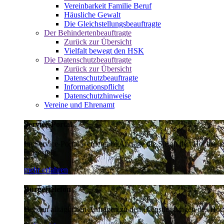
Vereinbarkeit Familie Beruf
Häusliche Gewalt
Die Gleichstellungsbeauftragte
Der Behindertenbeauftragte
Zurück zur Übersicht
Vielfalt bewegt den HSK
Die Datenschutzbeauftragte
Zurück zur Übersicht
Datenschutzbeauftragte
Informationspflicht
Datenschutzhinweise
Vereine und Ehrenamt
Service-Portal
Im Service-Portal werden alle Anträge die Sie an den Hochsau
umgestellt.
mehr erfahren
Bürgertelefon
Bei den alltäglichen Anfragen zu den Dienstleistungen des Hoch