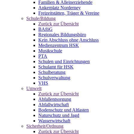
Familien & Alleinerziehende
Ankerplatz Norderney
Freizeitstätten, Träger & Vereine
Schule/Bildung
Zurück zur Übersicht
BAföG
Regionales Bildungsbüro
Kein Abschluss ohne Anschluss
Medienzentrum HSK
Musikschule
PTA
Schulen und Einrichtungen
Schulamt für HSK
Schulberatung
Schulverwaltung
VHS
Umwelt
Zurück zur Übersicht
Abfallentsorgung
Abfallwirtschaft
Bodenschutz und Altlasten
Naturschutz und Jagd
Wasserwirtschaft
Sicherheit/Ordnung
Zurück zur Übersicht