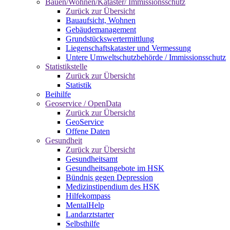
Bauen/Wohnen/Kataster/ Immissionsschutz
Zurück zur Übersicht
Bauaufsicht, Wohnen
Gebäudemanagement
Grundstückswertermittlung
Liegenschaftskataster und Vermessung
Untere Umweltschutzbehörde / Immissionsschutz
Statistikstelle
Zurück zur Übersicht
Statistik
Beihilfe
Geoservice / OpenData
Zurück zur Übersicht
GeoService
Offene Daten
Gesundheit
Zurück zur Übersicht
Gesundheitsamt
Gesundheitsangebote im HSK
Bündnis gegen Depression
Medizinstipendium des HSK
Hilfekompass
MentalHelp
Landarztstarter
Selbsthilfe