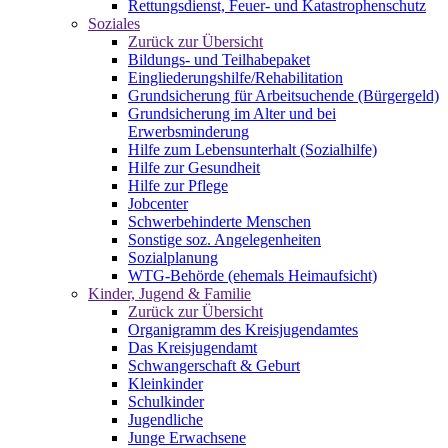
Rettungsdienst, Feuer- und Katastrophenschutz
Soziales
Zurück zur Übersicht
Bildungs- und Teilhabepaket
Eingliederungshilfe/Rehabilitation
Grundsicherung für Arbeitsuchende (Bürgergeld)
Grundsicherung im Alter und bei
Erwerbsminderung
Hilfe zum Lebensunterhalt (Sozialhilfe)
Hilfe zur Gesundheit
Hilfe zur Pflege
Jobcenter
Schwerbehinderte Menschen
Sonstige soz. Angelegenheiten
Sozialplanung
WTG-Behörde (ehemals Heimaufsicht)
Kinder, Jugend & Familie
Zurück zur Übersicht
Organigramm des Kreisjugendamtes
Das Kreisjugendamt
Schwangerschaft & Geburt
Kleinkinder
Schulkinder
Jugendliche
Junge Erwachsene