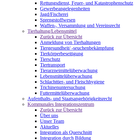
Rettungsdienst, Feuer- und Katastrophenschutz
Gewerbeangelegenheiten
Jagd/Fischerei
Sprengstoffwesen
Waffen-, Versammlung und Vereinsrecht
Tierhaltung/Lebensmittel
Zurück zur Übersicht
Anmeldung von Tierhaltungen
Tiergesundheit/ -seuchenbekämpfung
Tierkörperbeseitigung
Tierschutz
Tiertransport
Tierarzneimittelüberwachung
Lebensmittelüberwachung
Schlachttier- und Fleischhygiene
Trichinenuntersuchung
Futtermittelüberwachung
Aufenthalts- und Staatsangehörigkeitsrecht
Kommunales Integrationszentrum
Zurück zur Übersicht
Über uns
Unser Team
Aktuelles
Integration als Querschnitt
Integration durch Bildung