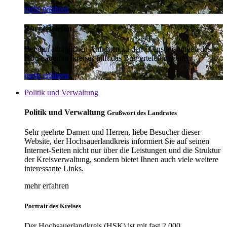
mehr erfahren
Bürgertelefon
Bei den alltäglichen Anfragen zu den Dienstleistungen des
Hochsauerlandkreises hilft das Bürgertelefon weiter.
mehr erfahren
Politik und Verwaltung
Politik und Verwaltung
Grußwort des Landrates
Sehr geehrte Damen und Herren, liebe Besucher dieser
Website, der Hochsauerlandkreis informiert Sie auf seinen
Internet-Seiten nicht nur über die Leistungen und die Struktur
der Kreisverwaltung, sondern bietet Ihnen auch viele weitere
interessante Links.
mehr erfahren
Portrait des Kreises
Der Hochsauerlandkreis (HSK) ist mit fast 2.000