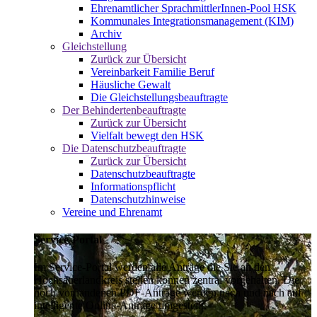
Ehrenamtlicher SprachmittlerInnen-Pool HSK
Kommunales Integrationsmanagement (KIM)
Archiv
Gleichstellung
Zurück zur Übersicht
Vereinbarkeit Familie Beruf
Häusliche Gewalt
Die Gleichstellungsbeauftragte
Der Behindertenbeauftragte
Zurück zur Übersicht
Vielfalt bewegt den HSK
Die Datenschutzbeauftragte
Zurück zur Übersicht
Datenschutzbeauftragte
Informationspflicht
Datenschutzhinweise
Vereine und Ehrenamt
Service-Portal
Im Service-Portal werden alle Anträge die Sie an den
Hochsauerlandkreis stellen können zentral vorgehalten. Die
noch vorhandenen PDF-Anträge werden nach und nach auf
intelligente Online-Anträge umgestellt.