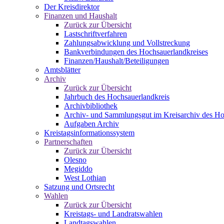
Der Kreisdirektor
Finanzen und Haushalt
Zurück zur Übersicht
Lastschriftverfahren
Zahlungsabwicklung und Vollstreckung
Bankverbindungen des Hochsauerlandkreises
Finanzen/Haushalt/Beteiligungen
Amtsblätter
Archiv
Zurück zur Übersicht
Jahrbuch des Hochsauerlandkreis
Archivbibliothek
Archiv- und Sammlungsgut im Kreisarchiv des Ho
Aufgaben Archiv
Kreistagsinformationssystem
Partnerschaften
Zurück zur Übersicht
Olesno
Megiddo
West Lothian
Satzung und Ortsrecht
Wahlen
Zurück zur Übersicht
Kreistags- und Landratswahlen
Landtagswahlen