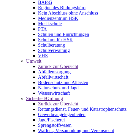
BAföG
Regionales Bildungsbüro
Kein Abschluss ohne Anschluss
Medienzentrum HSK
Musikschule
PTA
Schulen und Einrichtungen
Schulamt für HSK
Schulberatung
Schulverwaltung
VHS
Umwelt
Zurück zur Übersicht
Abfallentsorgung
Abfallwirtschaft
Bodenschutz und Altlasten
Naturschutz und Jagd
Wasserwirtschaft
Sicherheit/Ordnung
Zurück zur Übersicht
Rettungsdienst, Feuer- und Katastrophenschutz
Gewerbeangelegenheiten
Jagd/Fischerei
Sprengstoffwesen
Waffen-, Versammlung und Vereinsrecht