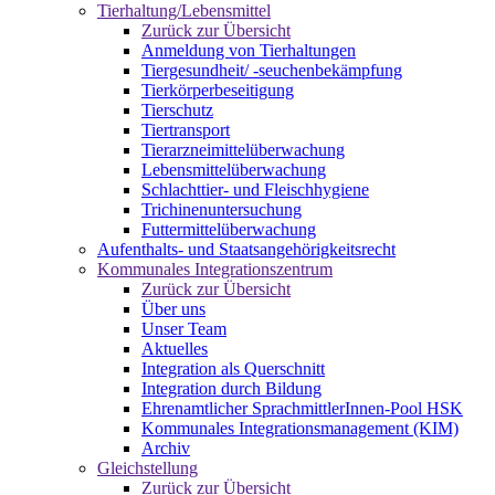
Tierhaltung/Lebensmittel
Zurück zur Übersicht
Anmeldung von Tierhaltungen
Tiergesundheit/ -seuchenbekämpfung
Tierkörperbeseitigung
Tierschutz
Tiertransport
Tierarzneimittelüberwachung
Lebensmittelüberwachung
Schlachttier- und Fleischhygiene
Trichinenuntersuchung
Futtermittelüberwachung
Aufenthalts- und Staatsangehörigkeitsrecht
Kommunales Integrationszentrum
Zurück zur Übersicht
Über uns
Unser Team
Aktuelles
Integration als Querschnitt
Integration durch Bildung
Ehrenamtlicher SprachmittlerInnen-Pool HSK
Kommunales Integrationsmanagement (KIM)
Archiv
Gleichstellung
Zurück zur Übersicht