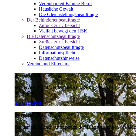
Vereinbarkeit Familie Beruf
Häusliche Gewalt
Die Gleichstellungsbeauftragte
Der Behindertenbeauftragte
Zurück zur Übersicht
Vielfalt bewegt den HSK
Die Datenschutzbeauftragte
Zurück zur Übersicht
Datenschutzbeauftragte
Informationspflicht
Datenschutzhinweise
Vereine und Ehrenamt
Service-Portal
Im Service-Portal werden alle Anträge die Sie an den Hochsau
umgestellt.
mehr erfahren
Bürgertelefon
Bei den alltäglichen Anfragen zu den Dienstleistungen des Hoch