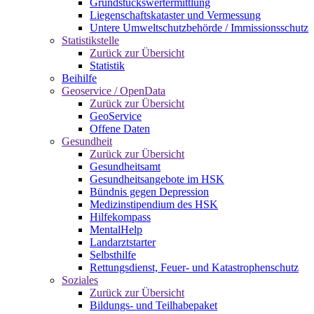
Grundstückswertermittlung
Liegenschaftskataster und Vermessung
Untere Umweltschutzbehörde / Immissionsschutz
Statistikstelle
Zurück zur Übersicht
Statistik
Beihilfe
Geoservice / OpenData
Zurück zur Übersicht
GeoService
Offene Daten
Gesundheit
Zurück zur Übersicht
Gesundheitsamt
Gesundheitsangebote im HSK
Bündnis gegen Depression
Medizinstipendium des HSK
Hilfekompass
MentalHelp
Landarztstarter
Selbsthilfe
Rettungsdienst, Feuer- und Katastrophenschutz
Soziales
Zurück zur Übersicht
Bildungs- und Teilhabepaket