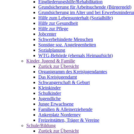
Eingliederungshilfe/Rehabilitation
Grundsicherung für Arbeitsuchende (Bürgergeld)
Grundsicherung im Alter und bei Erwerbsminderu
Hilfe zum Lebensunterhalt (Sozialhilfe)
Hilfe zur Gesundheit
Hilfe zur Pflege
Jobcenter
Schwerbehinderte Menschen
Sonstige soz. Angelegenheiten
Sozialplanung
WTG-Behörde (ehemals Heimaufsicht)
Kinder, Jugend & Familie
Zurück zur Übersicht
Organigramm des Kreisjugendamtes
Das Kreisjugendamt
Schwangerschaft & Geburt
Kleinkinder
Schulkinder
Jugendliche
Junge Erwachsene
Familien & Alleinerziehende
Ankerplatz Norderney
Freizeitstätten, Träger & Vereine
Schule/Bildung
Zurück zur Übersicht