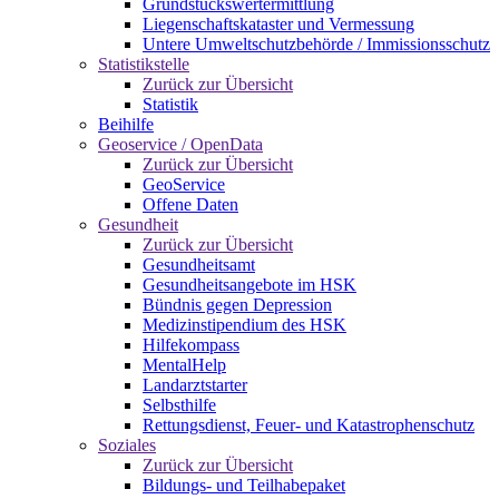
Grundstückswertermittlung
Liegenschaftskataster und Vermessung
Untere Umweltschutzbehörde / Immissionsschutz
Statistikstelle
Zurück zur Übersicht
Statistik
Beihilfe
Geoservice / OpenData
Zurück zur Übersicht
GeoService
Offene Daten
Gesundheit
Zurück zur Übersicht
Gesundheitsamt
Gesundheitsangebote im HSK
Bündnis gegen Depression
Medizinstipendium des HSK
Hilfekompass
MentalHelp
Landarztstarter
Selbsthilfe
Rettungsdienst, Feuer- und Katastrophenschutz
Soziales
Zurück zur Übersicht
Bildungs- und Teilhabepaket