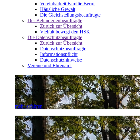
Vereinbarkeit Familie Beruf
Häusliche Gewalt
Die Gleichstellungsbeauftragte
Der Behindertenbeauftragte
Zurück zur Übersicht
Vielfalt bewegt den HSK
Die Datenschutzbeauftragte
Zurück zur Übersicht
Datenschutzbeauftragte
Informationspflicht
Datenschutzhinweise
Vereine und Ehrenamt
Service-Portal
Im Service-Portal werden alle Anträge die Sie an den Hochsau
umgestellt.
mehr erfahren
Bürgertelefon
Bei den alltäglichen Anfragen zu den Dienstleistungen des Hoch