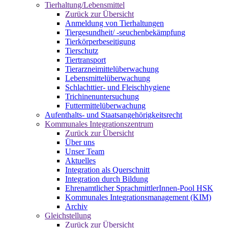
Tierhaltung/Lebensmittel
Zurück zur Übersicht
Anmeldung von Tierhaltungen
Tiergesundheit/ -seuchenbekämpfung
Tierkörperbeseitigung
Tierschutz
Tiertransport
Tierarzneimittelüberwachung
Lebensmittelüberwachung
Schlachttier- und Fleischhygiene
Trichinenuntersuchung
Futtermittelüberwachung
Aufenthalts- und Staatsangehörigkeitsrecht
Kommunales Integrationszentrum
Zurück zur Übersicht
Über uns
Unser Team
Aktuelles
Integration als Querschnitt
Integration durch Bildung
Ehrenamtlicher SprachmittlerInnen-Pool HSK
Kommunales Integrationsmanagement (KIM)
Archiv
Gleichstellung
Zurück zur Übersicht