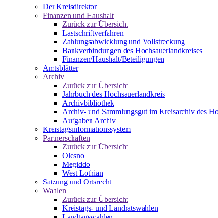
Der Kreisdirektor
Finanzen und Haushalt
Zurück zur Übersicht
Lastschriftverfahren
Zahlungsabwicklung und Vollstreckung
Bankverbindungen des Hochsauerlandkreises
Finanzen/Haushalt/Beteiligungen
Amtsblätter
Archiv
Zurück zur Übersicht
Jahrbuch des Hochsauerlandkreis
Archivbibliothek
Archiv- und Sammlungsgut im Kreisarchiv des Ho
Aufgaben Archiv
Kreistagsinformationssystem
Partnerschaften
Zurück zur Übersicht
Olesno
Megiddo
West Lothian
Satzung und Ortsrecht
Wahlen
Zurück zur Übersicht
Kreistags- und Landratswahlen
Landtagswahlen