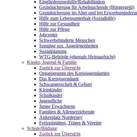
Eingliederungshilfe/Rehabilitation
Grundsicherung für Arbeitsuchende (Bürgergeld)
Grundsicherung im Alter und bei Erwerbsminderu
Hilfe zum Lebensunterhalt (Sozialhilfe)
Hilfe zur Gesundheit
Hilfe zur Pflege
Jobcenter
Schwerbehinderte Menschen
Sonstige soz. Angelegenheiten
Sozialplanung
WTG-Behörde (ehemals Heimaufsicht)
Kinder, Jugend & Familie
Zurück zur Übersicht
Organigramm des Kreisjugendamtes
Das Kreisjugendamt
Schwangerschaft & Geburt
Kleinkinder
Schulkinder
Jugendliche
Junge Erwachsene
Familien & Alleinerziehende
Ankerplatz Norderney
Freizeitstätten, Träger & Vereine
Schule/Bildung
Zurück zur Übersicht