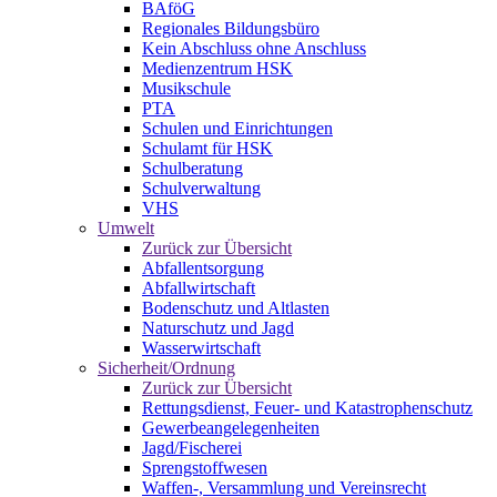
BAföG
Regionales Bildungsbüro
Kein Abschluss ohne Anschluss
Medienzentrum HSK
Musikschule
PTA
Schulen und Einrichtungen
Schulamt für HSK
Schulberatung
Schulverwaltung
VHS
Umwelt
Zurück zur Übersicht
Abfallentsorgung
Abfallwirtschaft
Bodenschutz und Altlasten
Naturschutz und Jagd
Wasserwirtschaft
Sicherheit/Ordnung
Zurück zur Übersicht
Rettungsdienst, Feuer- und Katastrophenschutz
Gewerbeangelegenheiten
Jagd/Fischerei
Sprengstoffwesen
Waffen-, Versammlung und Vereinsrecht