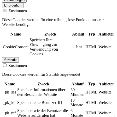
Erforderlich
Zustimmen
Diese Cookies werden für eine reibungslose Funktion unserer
Website benötigt.
Name
Zweck
Ablauf
Typ
Anbieter
Speichert Ihre
Einwilligung zur
CookieConsent
1 Jahr
HTML
Website
Verwendung von
Cookies.
Statistik
Zustimmen
Diese Cookies werden für Statistik angewendet
Name
Zweck
Ablauf
Typ
Anbieter
Speichert Informationen über
30
_pk_ses
HTML
Website
den Besuch der Website
Minuten
13
_pk_id
Speichert eine Benutzer-ID
HTML
Website
Monate
Speichert wie der Benutzer die
6
_pk_ref
HTML
Website
Website aufgerufen hat
Monate