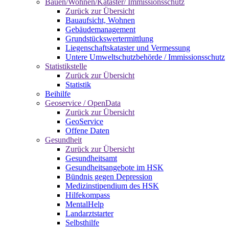
Bauen/Wohnen/Kataster/ Immissionsschutz
Zurück zur Übersicht
Bauaufsicht, Wohnen
Gebäudemanagement
Grundstückswertermittlung
Liegenschaftskataster und Vermessung
Untere Umweltschutzbehörde / Immissionsschutz
Statistikstelle
Zurück zur Übersicht
Statistik
Beihilfe
Geoservice / OpenData
Zurück zur Übersicht
GeoService
Offene Daten
Gesundheit
Zurück zur Übersicht
Gesundheitsamt
Gesundheitsangebote im HSK
Bündnis gegen Depression
Medizinstipendium des HSK
Hilfekompass
MentalHelp
Landarztstarter
Selbsthilfe