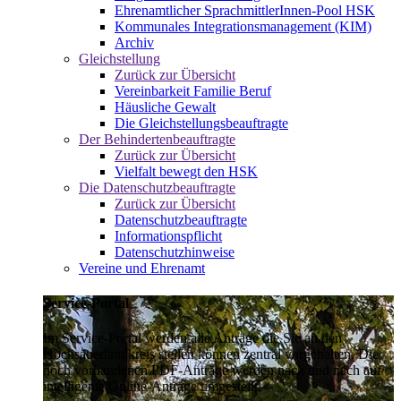
Ehrenamtlicher SprachmittlerInnen-Pool HSK
Kommunales Integrationsmanagement (KIM)
Archiv
Gleichstellung
Zurück zur Übersicht
Vereinbarkeit Familie Beruf
Häusliche Gewalt
Die Gleichstellungsbeauftragte
Der Behindertenbeauftragte
Zurück zur Übersicht
Vielfalt bewegt den HSK
Die Datenschutzbeauftragte
Zurück zur Übersicht
Datenschutzbeauftragte
Informationspflicht
Datenschutzhinweise
Vereine und Ehrenamt
Service-Portal
Im Service-Portal werden alle Anträge die Sie an den
Hochsauerlandkreis stellen können zentral vorgehalten. Die
noch vorhandenen PDF-Anträge werden nach und nach auf
intelligente Online-Anträge umgestellt.