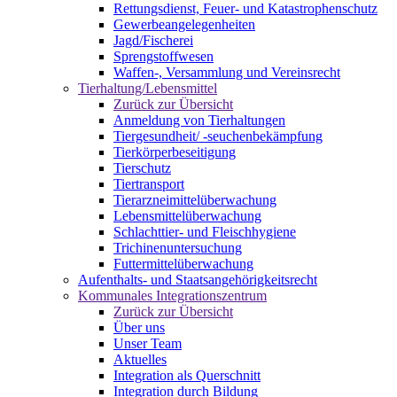
Rettungsdienst, Feuer- und Katastrophenschutz
Gewerbeangelegenheiten
Jagd/Fischerei
Sprengstoffwesen
Waffen-, Versammlung und Vereinsrecht
Tierhaltung/Lebensmittel
Zurück zur Übersicht
Anmeldung von Tierhaltungen
Tiergesundheit/ -seuchenbekämpfung
Tierkörperbeseitigung
Tierschutz
Tiertransport
Tierarzneimittelüberwachung
Lebensmittelüberwachung
Schlachttier- und Fleischhygiene
Trichinenuntersuchung
Futtermittelüberwachung
Aufenthalts- und Staatsangehörigkeitsrecht
Kommunales Integrationszentrum
Zurück zur Übersicht
Über uns
Unser Team
Aktuelles
Integration als Querschnitt
Integration durch Bildung