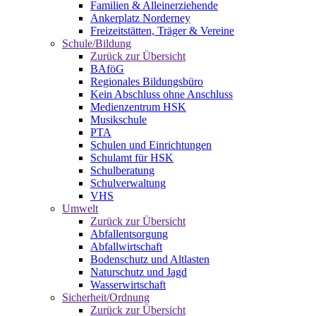
Familien & Alleinerziehende
Ankerplatz Norderney
Freizeitstätten, Träger & Vereine
Schule/Bildung
Zurück zur Übersicht
BAföG
Regionales Bildungsbüro
Kein Abschluss ohne Anschluss
Medienzentrum HSK
Musikschule
PTA
Schulen und Einrichtungen
Schulamt für HSK
Schulberatung
Schulverwaltung
VHS
Umwelt
Zurück zur Übersicht
Abfallentsorgung
Abfallwirtschaft
Bodenschutz und Altlasten
Naturschutz und Jagd
Wasserwirtschaft
Sicherheit/Ordnung
Zurück zur Übersicht