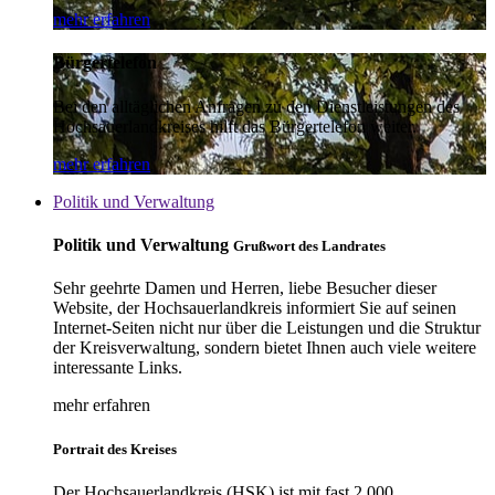
mehr erfahren
Bürgertelefon
Bei den alltäglichen Anfragen zu den Dienstleistungen des
Hochsauerlandkreises hilft das Bürgertelefon weiter.
mehr erfahren
Politik und Verwaltung
Politik und Verwaltung
Grußwort des Landrates
Sehr geehrte Damen und Herren, liebe Besucher dieser
Website, der Hochsauerlandkreis informiert Sie auf seinen
Internet-Seiten nicht nur über die Leistungen und die Struktur
der Kreisverwaltung, sondern bietet Ihnen auch viele weitere
interessante Links.
mehr erfahren
Portrait des Kreises
Der Hochsauerlandkreis (HSK) ist mit fast 2.000