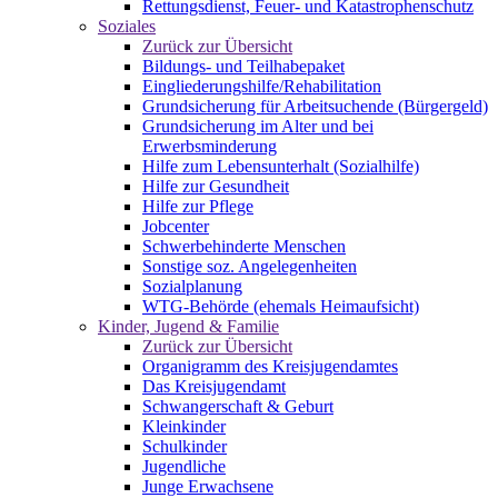
Rettungsdienst, Feuer- und Katastrophenschutz
Soziales
Zurück zur Übersicht
Bildungs- und Teilhabepaket
Eingliederungshilfe/Rehabilitation
Grundsicherung für Arbeitsuchende (Bürgergeld)
Grundsicherung im Alter und bei
Erwerbsminderung
Hilfe zum Lebensunterhalt (Sozialhilfe)
Hilfe zur Gesundheit
Hilfe zur Pflege
Jobcenter
Schwerbehinderte Menschen
Sonstige soz. Angelegenheiten
Sozialplanung
WTG-Behörde (ehemals Heimaufsicht)
Kinder, Jugend & Familie
Zurück zur Übersicht
Organigramm des Kreisjugendamtes
Das Kreisjugendamt
Schwangerschaft & Geburt
Kleinkinder
Schulkinder
Jugendliche
Junge Erwachsene