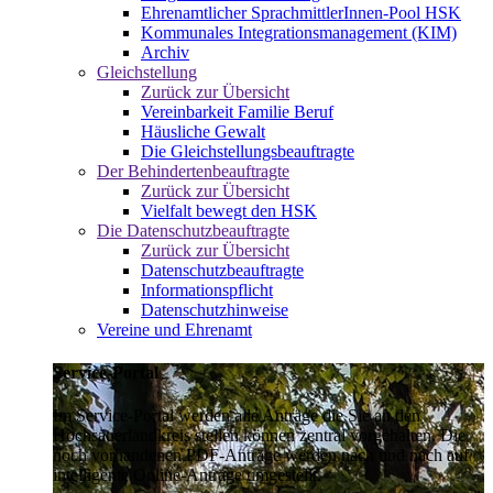
Ehrenamtlicher SprachmittlerInnen-Pool HSK
Kommunales Integrationsmanagement (KIM)
Archiv
Gleichstellung
Zurück zur Übersicht
Vereinbarkeit Familie Beruf
Häusliche Gewalt
Die Gleichstellungsbeauftragte
Der Behindertenbeauftragte
Zurück zur Übersicht
Vielfalt bewegt den HSK
Die Datenschutzbeauftragte
Zurück zur Übersicht
Datenschutzbeauftragte
Informationspflicht
Datenschutzhinweise
Vereine und Ehrenamt
Service-Portal
Im Service-Portal werden alle Anträge die Sie an den
Hochsauerlandkreis stellen können zentral vorgehalten. Die
noch vorhandenen PDF-Anträge werden nach und nach auf
intelligente Online-Anträge umgestellt.