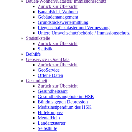
Bauen/Wohnen/Kataster/ Immissionsschutz
Zurück zur Übersicht
Bauaufsicht, Wohnen
Gebäudemanagement
Grundstückswertermittlung
Liegenschaftskataster und Vermessung
Untere Umweltschutzbehörde / Immissionsschutz
Statistikstelle
Zurück zur Übersicht
Statistik
Beihilfe
Geoservice / OpenData
Zurück zur Übersicht
GeoService
Offene Daten
Gesundheit
Zurück zur Übersicht
Gesundheitsamt
Gesundheitsangebote im HSK
Bündnis gegen Depression
Medizinstipendium des HSK
Hilfekompass
MentalHelp
Landarztstarter
Selbsthilfe