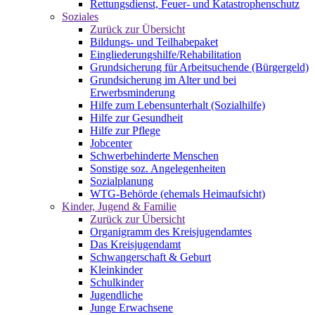
Rettungsdienst, Feuer- und Katastrophenschutz
Soziales
Zurück zur Übersicht
Bildungs- und Teilhabepaket
Eingliederungshilfe/Rehabilitation
Grundsicherung für Arbeitsuchende (Bürgergeld)
Grundsicherung im Alter und bei
Erwerbsminderung
Hilfe zum Lebensunterhalt (Sozialhilfe)
Hilfe zur Gesundheit
Hilfe zur Pflege
Jobcenter
Schwerbehinderte Menschen
Sonstige soz. Angelegenheiten
Sozialplanung
WTG-Behörde (ehemals Heimaufsicht)
Kinder, Jugend & Familie
Zurück zur Übersicht
Organigramm des Kreisjugendamtes
Das Kreisjugendamt
Schwangerschaft & Geburt
Kleinkinder
Schulkinder
Jugendliche
Junge Erwachsene