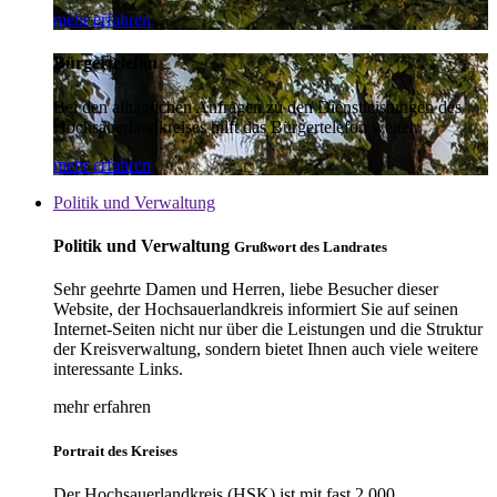
mehr erfahren
Bürgertelefon
Bei den alltäglichen Anfragen zu den Dienstleistungen des
Hochsauerlandkreises hilft das Bürgertelefon weiter.
mehr erfahren
Politik und Verwaltung
Politik und Verwaltung
Grußwort des Landrates
Sehr geehrte Damen und Herren, liebe Besucher dieser
Website, der Hochsauerlandkreis informiert Sie auf seinen
Internet-Seiten nicht nur über die Leistungen und die Struktur
der Kreisverwaltung, sondern bietet Ihnen auch viele weitere
interessante Links.
mehr erfahren
Portrait des Kreises
Der Hochsauerlandkreis (HSK) ist mit fast 2.000