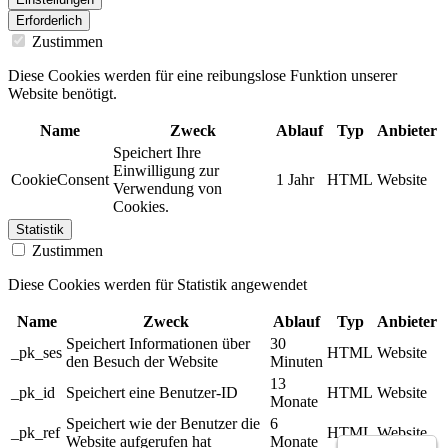
Erforderlich
Zustimmen
Diese Cookies werden für eine reibungslose Funktion unserer
Website benötigt.
Name
Zweck
Ablauf
Typ
Anbieter
Speichert Ihre
Einwilligung zur
CookieConsent
1 Jahr
HTML
Website
Verwendung von
Cookies.
Statistik
Zustimmen
Diese Cookies werden für Statistik angewendet
Name
Zweck
Ablauf
Typ
Anbieter
Speichert Informationen über
30
_pk_ses
HTML
Website
den Besuch der Website
Minuten
13
_pk_id
Speichert eine Benutzer-ID
HTML
Website
Monate
Speichert wie der Benutzer die
6
_pk_ref
HTML
Website
Website aufgerufen hat
Monate