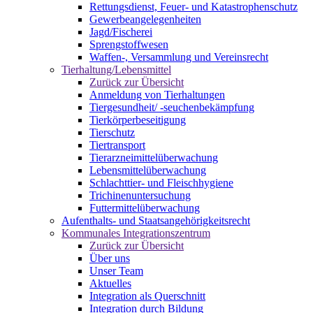
Rettungsdienst, Feuer- und Katastrophenschutz
Gewerbeangelegenheiten
Jagd/Fischerei
Sprengstoffwesen
Waffen-, Versammlung und Vereinsrecht
Tierhaltung/Lebensmittel
Zurück zur Übersicht
Anmeldung von Tierhaltungen
Tiergesundheit/ -seuchenbekämpfung
Tierkörperbeseitigung
Tierschutz
Tiertransport
Tierarzneimittelüberwachung
Lebensmittelüberwachung
Schlachttier- und Fleischhygiene
Trichinenuntersuchung
Futtermittelüberwachung
Aufenthalts- und Staatsangehörigkeitsrecht
Kommunales Integrationszentrum
Zurück zur Übersicht
Über uns
Unser Team
Aktuelles
Integration als Querschnitt
Integration durch Bildung