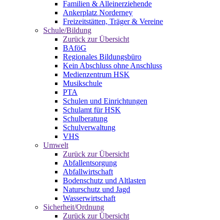
Familien & Alleinerziehende
Ankerplatz Norderney
Freizeitstätten, Träger & Vereine
Schule/Bildung
Zurück zur Übersicht
BAföG
Regionales Bildungsbüro
Kein Abschluss ohne Anschluss
Medienzentrum HSK
Musikschule
PTA
Schulen und Einrichtungen
Schulamt für HSK
Schulberatung
Schulverwaltung
VHS
Umwelt
Zurück zur Übersicht
Abfallentsorgung
Abfallwirtschaft
Bodenschutz und Altlasten
Naturschutz und Jagd
Wasserwirtschaft
Sicherheit/Ordnung
Zurück zur Übersicht