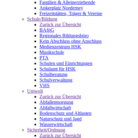
Familien & Alleinerziehende
Ankerplatz Norderney
Freizeitstätten, Träger & Vereine
Schule/Bildung
Zurück zur Übersicht
BAföG
Regionales Bildungsbüro
Kein Abschluss ohne Anschluss
Medienzentrum HSK
Musikschule
PTA
Schulen und Einrichtungen
Schulamt für HSK
Schulberatung
Schulverwaltung
VHS
Umwelt
Zurück zur Übersicht
Abfallentsorgung
Abfallwirtschaft
Bodenschutz und Altlasten
Naturschutz und Jagd
Wasserwirtschaft
Sicherheit/Ordnung
Zurück zur Übersicht