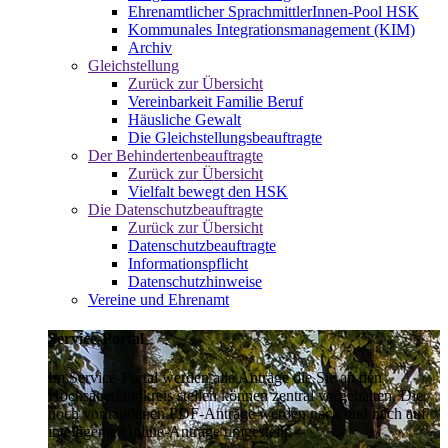
Ehrenamtlicher SprachmittlerInnen-Pool HSK
Kommunales Integrationsmanagement (KIM)
Archiv
Gleichstellung
Zurück zur Übersicht
Vereinbarkeit Familie Beruf
Häusliche Gewalt
Die Gleichstellungsbeauftragte
Der Behindertenbeauftragte
Zurück zur Übersicht
Vielfalt bewegt den HSK
Die Datenschutzbeauftragte
Zurück zur Übersicht
Datenschutzbeauftragte
Informationspflicht
Datenschutzhinweise
Vereine und Ehrenamt
Service-Portal
Im Service-Portal werden alle Anträge die Sie an den
Hochsauerlandkreis stellen können zentral vorgehalten. Die
noch vorhandenen PDF-Anträge werden nach und nach auf
intelligente Online-Anträge umgestellt.