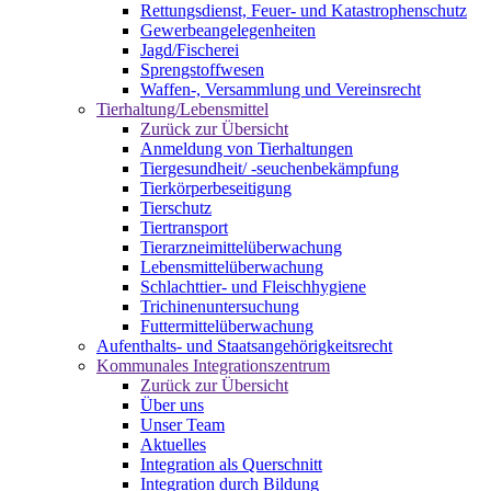
Rettungsdienst, Feuer- und Katastrophenschutz
Gewerbeangelegenheiten
Jagd/Fischerei
Sprengstoffwesen
Waffen-, Versammlung und Vereinsrecht
Tierhaltung/Lebensmittel
Zurück zur Übersicht
Anmeldung von Tierhaltungen
Tiergesundheit/ -seuchenbekämpfung
Tierkörperbeseitigung
Tierschutz
Tiertransport
Tierarzneimittelüberwachung
Lebensmittelüberwachung
Schlachttier- und Fleischhygiene
Trichinenuntersuchung
Futtermittelüberwachung
Aufenthalts- und Staatsangehörigkeitsrecht
Kommunales Integrationszentrum
Zurück zur Übersicht
Über uns
Unser Team
Aktuelles
Integration als Querschnitt
Integration durch Bildung