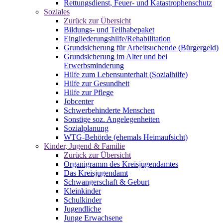
Rettungsdienst, Feuer- und Katastrophenschutz
Soziales
Zurück zur Übersicht
Bildungs- und Teilhabepaket
Eingliederungshilfe/Rehabilitation
Grundsicherung für Arbeitsuchende (Bürgergeld)
Grundsicherung im Alter und bei
Erwerbsminderung
Hilfe zum Lebensunterhalt (Sozialhilfe)
Hilfe zur Gesundheit
Hilfe zur Pflege
Jobcenter
Schwerbehinderte Menschen
Sonstige soz. Angelegenheiten
Sozialplanung
WTG-Behörde (ehemals Heimaufsicht)
Kinder, Jugend & Familie
Zurück zur Übersicht
Organigramm des Kreisjugendamtes
Das Kreisjugendamt
Schwangerschaft & Geburt
Kleinkinder
Schulkinder
Jugendliche
Junge Erwachsene