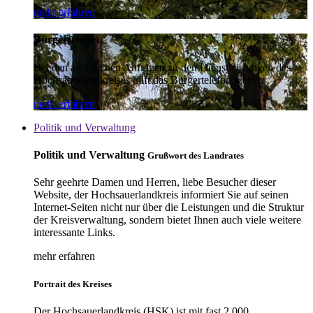
mehr erfahren
Bürgertelefon
Bei den alltäglichen Anfragen zu den Dienstleistungen des
Hochsauerlandkreises hilft das Bürgertelefon weiter.
mehr erfahren
Politik und Verwaltung
Politik und Verwaltung
Grußwort des Landrates
Sehr geehrte Damen und Herren, liebe Besucher dieser
Website, der Hochsauerlandkreis informiert Sie auf seinen
Internet-Seiten nicht nur über die Leistungen und die Struktur
der Kreisverwaltung, sondern bietet Ihnen auch viele weitere
interessante Links.
mehr erfahren
Portrait des Kreises
Der Hochsauerlandkreis (HSK) ist mit fast 2.000