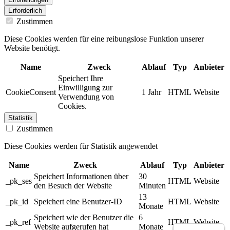
Erforderlich
Zustimmen
Diese Cookies werden für eine reibungslose Funktion unserer
Website benötigt.
Name
Zweck
Ablauf
Typ
Anbieter
Speichert Ihre
Einwilligung zur
CookieConsent
1 Jahr
HTML
Website
Verwendung von
Cookies.
Statistik
Zustimmen
Diese Cookies werden für Statistik angewendet
Name
Zweck
Ablauf
Typ
Anbieter
Speichert Informationen über
30
_pk_ses
HTML
Website
den Besuch der Website
Minuten
13
_pk_id
Speichert eine Benutzer-ID
HTML
Website
Monate
Speichert wie der Benutzer die
6
_pk_ref
HTML
Website
Website aufgerufen hat
Monate