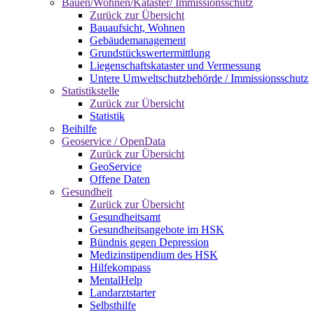
Bauen/Wohnen/Kataster/ Immissionsschutz
Zurück zur Übersicht
Bauaufsicht, Wohnen
Gebäudemanagement
Grundstückswertermittlung
Liegenschaftskataster und Vermessung
Untere Umweltschutzbehörde / Immissionsschutz
Statistikstelle
Zurück zur Übersicht
Statistik
Beihilfe
Geoservice / OpenData
Zurück zur Übersicht
GeoService
Offene Daten
Gesundheit
Zurück zur Übersicht
Gesundheitsamt
Gesundheitsangebote im HSK
Bündnis gegen Depression
Medizinstipendium des HSK
Hilfekompass
MentalHelp
Landarztstarter
Selbsthilfe