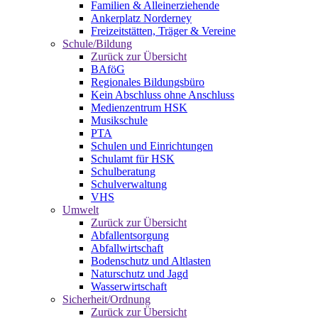
Familien & Alleinerziehende
Ankerplatz Norderney
Freizeitstätten, Träger & Vereine
Schule/Bildung
Zurück zur Übersicht
BAföG
Regionales Bildungsbüro
Kein Abschluss ohne Anschluss
Medienzentrum HSK
Musikschule
PTA
Schulen und Einrichtungen
Schulamt für HSK
Schulberatung
Schulverwaltung
VHS
Umwelt
Zurück zur Übersicht
Abfallentsorgung
Abfallwirtschaft
Bodenschutz und Altlasten
Naturschutz und Jagd
Wasserwirtschaft
Sicherheit/Ordnung
Zurück zur Übersicht