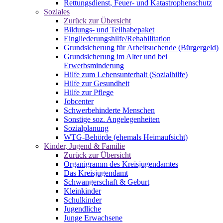
Rettungsdienst, Feuer- und Katastrophenschutz
Soziales
Zurück zur Übersicht
Bildungs- und Teilhabepaket
Eingliederungshilfe/Rehabilitation
Grundsicherung für Arbeitsuchende (Bürgergeld)
Grundsicherung im Alter und bei
Erwerbsminderung
Hilfe zum Lebensunterhalt (Sozialhilfe)
Hilfe zur Gesundheit
Hilfe zur Pflege
Jobcenter
Schwerbehinderte Menschen
Sonstige soz. Angelegenheiten
Sozialplanung
WTG-Behörde (ehemals Heimaufsicht)
Kinder, Jugend & Familie
Zurück zur Übersicht
Organigramm des Kreisjugendamtes
Das Kreisjugendamt
Schwangerschaft & Geburt
Kleinkinder
Schulkinder
Jugendliche
Junge Erwachsene