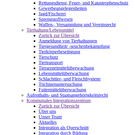
Rettungsdienst, Feuer- und Katastrophenschutz
Gewerbeangelegenheiten
Jagd/Fischerei
Sprengstoffwesen
Waffen-, Versammlung und Vereinsrecht
Tierhaltung/Lebensmittel
Zurück zur Übersicht
Anmeldung von Tierhaltungen
Tiergesundheit/ -seuchenbekämpfung
Tierkörperbeseitigung
Tierschutz
Tiertransport
Tierarzneimittelüberwachung
Lebensmittelüberwachung
Schlachttier- und Fleischhygiene
Trichinenuntersuchung
Futtermittelüberwachung
Aufenthalts- und Staatsangehörigkeitsrecht
Kommunales Integrationszentrum
Zurück zur Übersicht
Über uns
Unser Team
Aktuelles
Integration als Querschnitt
Integration durch Bildung