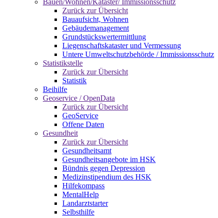
Bauen/Wohnen/Kataster/ Immissionsschutz
Zurück zur Übersicht
Bauaufsicht, Wohnen
Gebäudemanagement
Grundstückswertermittlung
Liegenschaftskataster und Vermessung
Untere Umweltschutzbehörde / Immissionsschutz
Statistikstelle
Zurück zur Übersicht
Statistik
Beihilfe
Geoservice / OpenData
Zurück zur Übersicht
GeoService
Offene Daten
Gesundheit
Zurück zur Übersicht
Gesundheitsamt
Gesundheitsangebote im HSK
Bündnis gegen Depression
Medizinstipendium des HSK
Hilfekompass
MentalHelp
Landarztstarter
Selbsthilfe