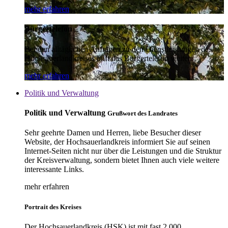
mehr erfahren
Bürgertelefon
Bei den alltäglichen Anfragen zu den Dienstleistungen des
Hochsauerlandkreises hilft das Bürgertelefon weiter.
mehr erfahren
Politik und Verwaltung
Politik und Verwaltung
Grußwort des Landrates
Sehr geehrte Damen und Herren, liebe Besucher dieser
Website, der Hochsauerlandkreis informiert Sie auf seinen
Internet-Seiten nicht nur über die Leistungen und die Struktur
der Kreisverwaltung, sondern bietet Ihnen auch viele weitere
interessante Links.
mehr erfahren
Portrait des Kreises
Der Hochsauerlandkreis (HSK) ist mit fast 2.000