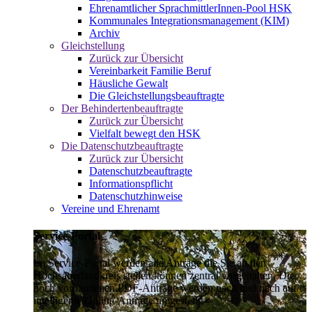
Ehrenamtlicher SprachmittlerInnen-Pool HSK
Kommunales Integrationsmanagement (KIM)
Archiv
Gleichstellung
Zurück zur Übersicht
Vereinbarkeit Familie Beruf
Häusliche Gewalt
Die Gleichstellungsbeauftragte
Der Behindertenbeauftragte
Zurück zur Übersicht
Vielfalt bewegt den HSK
Die Datenschutzbeauftragte
Zurück zur Übersicht
Datenschutzbeauftragte
Informationspflicht
Datenschutzhinweise
Vereine und Ehrenamt
Service-Portal
Im Service-Portal werden alle Anträge die Sie an den
Hochsauerlandkreis stellen können zentral vorgehalten. Die
noch vorhandenen PDF-Anträge werden nach und nach auf
intelligente Online-Anträge umgestellt.