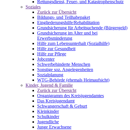
Rettungsdienst, Feuer- und Katastrophenschutz
Soziales
Zurück zur Übersicht
Bildungs- und Teilhabepaket
Eingliederungshilfe/Rehabilitation
Grundsicherung für Arbeitsuchende (Bürgergeld)
Grundsicherung im Alter und bei
Erwerbsminderung
Hilfe zum Lebensunterhalt (Sozialhilfe)
Hilfe zur Gesundheit
Hilfe zur Pflege
Jobcenter
Schwerbehinderte Menschen
Sonstige soz. Angelegenheiten
Sozialplanung
WTG-Behörde (ehemals Heimaufsicht)
Kinder, Jugend & Familie
Zurück zur Übersicht
Organigramm des Kreisjugendamtes
Das Kreisjugendamt
Schwangerschaft & Geburt
Kleinkinder
Schulkinder
Jugendliche
Junge Erwachsene