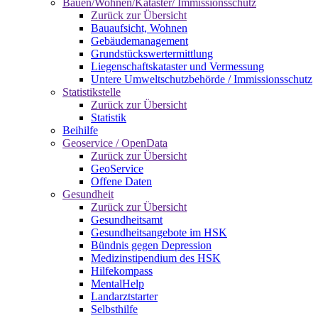
Bauen/Wohnen/Kataster/ Immissionsschutz
Zurück zur Übersicht
Bauaufsicht, Wohnen
Gebäudemanagement
Grundstückswertermittlung
Liegenschaftskataster und Vermessung
Untere Umweltschutzbehörde / Immissionsschutz
Statistikstelle
Zurück zur Übersicht
Statistik
Beihilfe
Geoservice / OpenData
Zurück zur Übersicht
GeoService
Offene Daten
Gesundheit
Zurück zur Übersicht
Gesundheitsamt
Gesundheitsangebote im HSK
Bündnis gegen Depression
Medizinstipendium des HSK
Hilfekompass
MentalHelp
Landarztstarter
Selbsthilfe