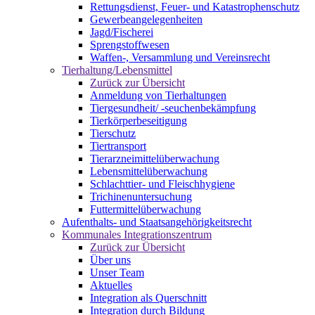
Rettungsdienst, Feuer- und Katastrophenschutz
Gewerbeangelegenheiten
Jagd/Fischerei
Sprengstoffwesen
Waffen-, Versammlung und Vereinsrecht
Tierhaltung/Lebensmittel
Zurück zur Übersicht
Anmeldung von Tierhaltungen
Tiergesundheit/ -seuchenbekämpfung
Tierkörperbeseitigung
Tierschutz
Tiertransport
Tierarzneimittelüberwachung
Lebensmittelüberwachung
Schlachttier- und Fleischhygiene
Trichinenuntersuchung
Futtermittelüberwachung
Aufenthalts- und Staatsangehörigkeitsrecht
Kommunales Integrationszentrum
Zurück zur Übersicht
Über uns
Unser Team
Aktuelles
Integration als Querschnitt
Integration durch Bildung