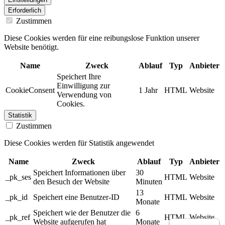
Erforderlich
Zustimmen
Diese Cookies werden für eine reibungslose Funktion unserer
Website benötigt.
Name
Zweck
Ablauf
Typ
Anbieter
Speichert Ihre
Einwilligung zur
CookieConsent
1 Jahr
HTML
Website
Verwendung von
Cookies.
Statistik
Zustimmen
Diese Cookies werden für Statistik angewendet
Name
Zweck
Ablauf
Typ
Anbieter
Speichert Informationen über
30
_pk_ses
HTML
Website
den Besuch der Website
Minuten
13
_pk_id
Speichert eine Benutzer-ID
HTML
Website
Monate
Speichert wie der Benutzer die
6
_pk_ref
HTML
Website
Website aufgerufen hat
Monate