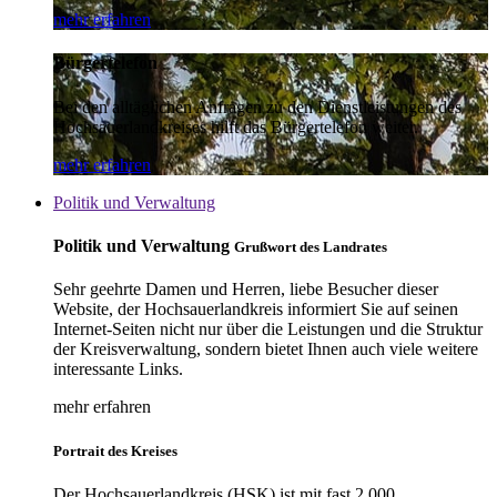
mehr erfahren
Bürgertelefon
Bei den alltäglichen Anfragen zu den Dienstleistungen des
Hochsauerlandkreises hilft das Bürgertelefon weiter.
mehr erfahren
Politik und Verwaltung
Politik und Verwaltung
Grußwort des Landrates
Sehr geehrte Damen und Herren, liebe Besucher dieser
Website, der Hochsauerlandkreis informiert Sie auf seinen
Internet-Seiten nicht nur über die Leistungen und die Struktur
der Kreisverwaltung, sondern bietet Ihnen auch viele weitere
interessante Links.
mehr erfahren
Portrait des Kreises
Der Hochsauerlandkreis (HSK) ist mit fast 2.000