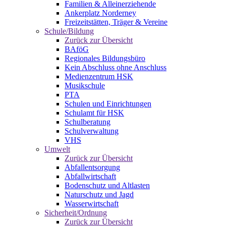
Familien & Alleinerziehende
Ankerplatz Norderney
Freizeitstätten, Träger & Vereine
Schule/Bildung
Zurück zur Übersicht
BAföG
Regionales Bildungsbüro
Kein Abschluss ohne Anschluss
Medienzentrum HSK
Musikschule
PTA
Schulen und Einrichtungen
Schulamt für HSK
Schulberatung
Schulverwaltung
VHS
Umwelt
Zurück zur Übersicht
Abfallentsorgung
Abfallwirtschaft
Bodenschutz und Altlasten
Naturschutz und Jagd
Wasserwirtschaft
Sicherheit/Ordnung
Zurück zur Übersicht