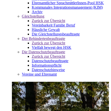
Ehrenamtlicher SprachmittlerInnen-Pool HSK
Kommunales Integrationsmanagement (KIM)
Archiv
Gleichstellung
Zurück zur Übersicht
Vereinbarkeit Familie Beruf
Häusliche Gewalt
Die Gleichstellungsbeauftragte
Der Behindertenbeauftragte
Zurück zur Übersicht
Vielfalt bewegt den HSK
Die Datenschutzbeauftragte
Zurück zur Übersicht
Datenschutzbeauftragte
Informationspflicht
Datenschutzhinweise
Vereine und Ehrenamt
Service-Portal
Im Service-Portal werden alle Anträge die Sie an den
Hochsauerlandkreis stellen können zentral vorgehalten. Die
noch vorhandenen PDF-Anträge werden nach und nach auf
intelligente Online-Anträge umgestellt.