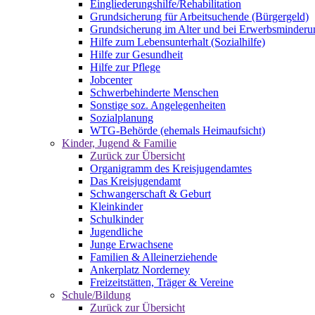
Eingliederungshilfe/Rehabilitation
Grundsicherung für Arbeitsuchende (Bürgergeld)
Grundsicherung im Alter und bei Erwerbsminderu
Hilfe zum Lebensunterhalt (Sozialhilfe)
Hilfe zur Gesundheit
Hilfe zur Pflege
Jobcenter
Schwerbehinderte Menschen
Sonstige soz. Angelegenheiten
Sozialplanung
WTG-Behörde (ehemals Heimaufsicht)
Kinder, Jugend & Familie
Zurück zur Übersicht
Organigramm des Kreisjugendamtes
Das Kreisjugendamt
Schwangerschaft & Geburt
Kleinkinder
Schulkinder
Jugendliche
Junge Erwachsene
Familien & Alleinerziehende
Ankerplatz Norderney
Freizeitstätten, Träger & Vereine
Schule/Bildung
Zurück zur Übersicht