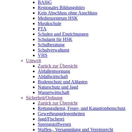
BAföG
Regionales Bildungsbüro
Kein Abschluss ohne Anschluss
Medienzentrum HSK
Musikschule
PTA
Schulen und Einrichtungen
Schulamt für HSK
Schulberatung
Schulverwaltung
VHS
Umwelt
Zurück zur Übersicht
Abfallentsorgung
Abfallwirtschaft
Bodenschutz und Altlasten
Naturschutz und Jagd
Wasserwirtschaft
Sicherheit/Ordnung
Zurück zur Übersicht
Rettungsdienst, Feuer- und Katastrophenschutz
Gewerbeangelegenheiten
Jagd/Fischerei
Sprengstoffwesen
Waffen-, Versammlung und Vereinsrecht