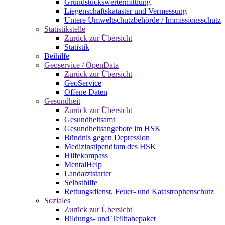
Grundstückswertermittlung
Liegenschaftskataster und Vermessung
Untere Umweltschutzbehörde / Immissionsschutz
Statistikstelle
Zurück zur Übersicht
Statistik
Beihilfe
Geoservice / OpenData
Zurück zur Übersicht
GeoService
Offene Daten
Gesundheit
Zurück zur Übersicht
Gesundheitsamt
Gesundheitsangebote im HSK
Bündnis gegen Depression
Medizinstipendium des HSK
Hilfekompass
MentalHelp
Landarztstarter
Selbsthilfe
Rettungsdienst, Feuer- und Katastrophenschutz
Soziales
Zurück zur Übersicht
Bildungs- und Teilhabepaket