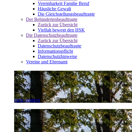
Vereinbarkeit Familie Beruf
Häusliche Gewalt
Die Gleichstellungsbeauftragte
Der Behindertenbeauftragte
Zurück zur Übersicht
Vielfalt bewegt den HSK
Die Datenschutzbeauftragte
Zurück zur Übersicht
Datenschutzbeauftragte
Informationspflicht
Datenschutzhinweise
Vereine und Ehrenamt
Service-Portal
Im Service-Portal werden alle Anträge die Sie an den Hochsau
umgestellt.
mehr erfahren
Bürgertelefon
Bei den alltäglichen Anfragen zu den Dienstleistungen des Hoch