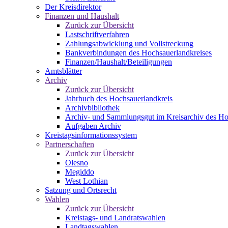
Der Kreisdirektor
Finanzen und Haushalt
Zurück zur Übersicht
Lastschriftverfahren
Zahlungsabwicklung und Vollstreckung
Bankverbindungen des Hochsauerlandkreises
Finanzen/Haushalt/Beteiligungen
Amtsblätter
Archiv
Zurück zur Übersicht
Jahrbuch des Hochsauerlandkreis
Archivbibliothek
Archiv- und Sammlungsgut im Kreisarchiv des Ho
Aufgaben Archiv
Kreistagsinformationssystem
Partnerschaften
Zurück zur Übersicht
Olesno
Megiddo
West Lothian
Satzung und Ortsrecht
Wahlen
Zurück zur Übersicht
Kreistags- und Landratswahlen
Landtagswahlen