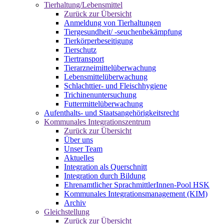
Tierhaltung/Lebensmittel
Zurück zur Übersicht
Anmeldung von Tierhaltungen
Tiergesundheit/ -seuchenbekämpfung
Tierkörperbeseitigung
Tierschutz
Tiertransport
Tierarzneimittelüberwachung
Lebensmittelüberwachung
Schlachttier- und Fleischhygiene
Trichinenuntersuchung
Futtermittelüberwachung
Aufenthalts- und Staatsangehörigkeitsrecht
Kommunales Integrationszentrum
Zurück zur Übersicht
Über uns
Unser Team
Aktuelles
Integration als Querschnitt
Integration durch Bildung
Ehrenamtlicher SprachmittlerInnen-Pool HSK
Kommunales Integrationsmanagement (KIM)
Archiv
Gleichstellung
Zurück zur Übersicht