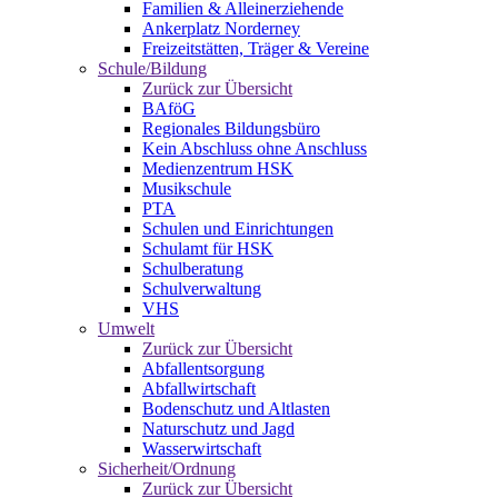
Familien & Alleinerziehende
Ankerplatz Norderney
Freizeitstätten, Träger & Vereine
Schule/Bildung
Zurück zur Übersicht
BAföG
Regionales Bildungsbüro
Kein Abschluss ohne Anschluss
Medienzentrum HSK
Musikschule
PTA
Schulen und Einrichtungen
Schulamt für HSK
Schulberatung
Schulverwaltung
VHS
Umwelt
Zurück zur Übersicht
Abfallentsorgung
Abfallwirtschaft
Bodenschutz und Altlasten
Naturschutz und Jagd
Wasserwirtschaft
Sicherheit/Ordnung
Zurück zur Übersicht