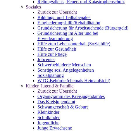
Rettungsdienst, Feuer- und Katastrophenschutz
Soziales
Zurück zur Übersicht
Bildungs- und Teilhabepaket
Eingliederungshilfe/Rehabilitation
Grundsicherung für Arbeitsuchende (Bürgergeld)
Grundsicherung im Alter und bei
Erwerbsminderung
Hilfe zum Lebensunterhalt (Sozialhilfe)
Hilfe zur Gesundheit
Hilfe zur Pflege
Jobcenter
Schwerbehinderte Menschen
Sonstige soz. Angelegenheiten
Sozialplanung
WTG-Behörde (ehemals Heimaufsicht)
Kinder, Jugend & Familie
Zurück zur Übersicht
Organigramm des Kreisjugendamtes
Das Kreisjugendamt
Schwangerschaft & Geburt
Kleinkinder
Schulkinder
Jugendliche
Junge Erwachsene