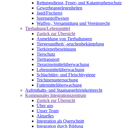
Rettungsdienst, Feuer- und Katastrophenschutz
Gewerbeangelegenheiten
Jagd/Fischerei
Sprengstoffwesen
Waffen-, Versammlung und Vereinsrecht
Tierhaltung/Lebensmittel
Zurück zur Übersicht
Anmeldung von Tierhaltungen
Tiergesundheit/ -seuchenbekämpfung
Tierkörperbeseitigung
Tierschutz
Tiertransport
Tierarzneimittelüberwachung
Lebensmittelüberwachung
Schlachttier- und Fleischhygiene
Trichinenuntersuchung
Futtermittelüberwachung
Aufenthalts- und Staatsangehörigkeitsrecht
Kommunales Integrationszentrum
Zurück zur Übersicht
Über uns
Unser Team
Aktuelles
Integration als Querschnitt
Integration durch Bildung