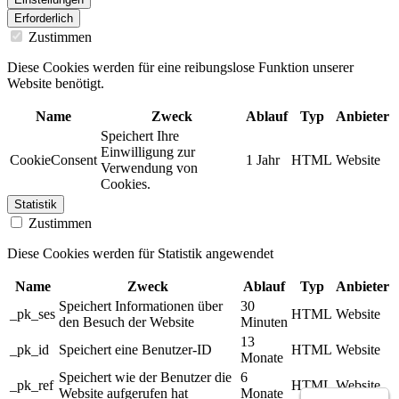
Erforderlich
Zustimmen
Diese Cookies werden für eine reibungslose Funktion unserer
Website benötigt.
Name
Zweck
Ablauf
Typ
Anbieter
Speichert Ihre
Einwilligung zur
CookieConsent
1 Jahr
HTML
Website
Verwendung von
Cookies.
Statistik
Zustimmen
Diese Cookies werden für Statistik angewendet
Name
Zweck
Ablauf
Typ
Anbieter
Speichert Informationen über
30
_pk_ses
HTML
Website
den Besuch der Website
Minuten
13
_pk_id
Speichert eine Benutzer-ID
HTML
Website
Monate
Speichert wie der Benutzer die
6
_pk_ref
HTML
Website
Website aufgerufen hat
Monate