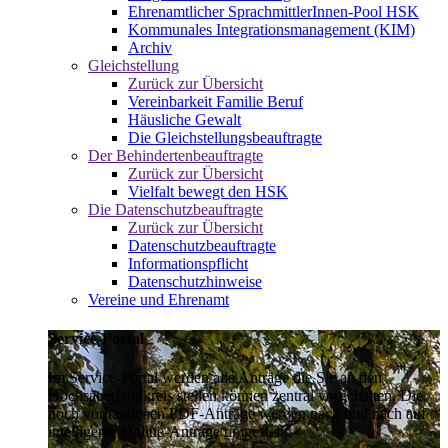
Ehrenamtlicher SprachmittlerInnen-Pool HSK
Kommunales Integrationsmanagement (KIM)
Archiv
Gleichstellung
Zurück zur Übersicht
Vereinbarkeit Familie Beruf
Häusliche Gewalt
Die Gleichstellungsbeauftragte
Der Behindertenbeauftragte
Zurück zur Übersicht
Vielfalt bewegt den HSK
Die Datenschutzbeauftragte
Zurück zur Übersicht
Datenschutzbeauftragte
Informationspflicht
Datenschutzhinweise
Vereine und Ehrenamt
Service-Portal
Im Service-Portal werden alle Anträge die Sie an den
Hochsauerlandkreis stellen können zentral vorgehalten. Die
noch vorhandenen PDF-Anträge werden nach und nach auf
intelligente Online-Anträge umgestellt.