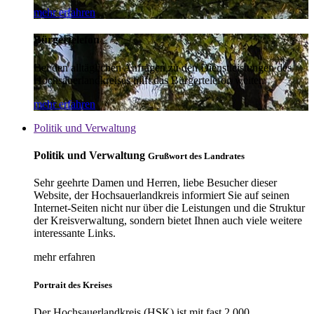
mehr erfahren
Bürgertelefon
Bei den alltäglichen Anfragen zu den Dienstleistungen des
Hochsauerlandkreises hilft das Bürgertelefon weiter.
mehr erfahren
Politik und Verwaltung
Politik und Verwaltung
Grußwort des Landrates
Sehr geehrte Damen und Herren, liebe Besucher dieser
Website, der Hochsauerlandkreis informiert Sie auf seinen
Internet-Seiten nicht nur über die Leistungen und die Struktur
der Kreisverwaltung, sondern bietet Ihnen auch viele weitere
interessante Links.
mehr erfahren
Portrait des Kreises
Der Hochsauerlandkreis (HSK) ist mit fast 2.000