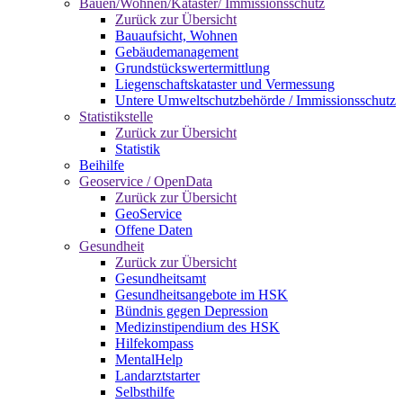
Bauen/Wohnen/Kataster/ Immissionsschutz
Zurück zur Übersicht
Bauaufsicht, Wohnen
Gebäudemanagement
Grundstückswertermittlung
Liegenschaftskataster und Vermessung
Untere Umweltschutzbehörde / Immissionsschutz
Statistikstelle
Zurück zur Übersicht
Statistik
Beihilfe
Geoservice / OpenData
Zurück zur Übersicht
GeoService
Offene Daten
Gesundheit
Zurück zur Übersicht
Gesundheitsamt
Gesundheitsangebote im HSK
Bündnis gegen Depression
Medizinstipendium des HSK
Hilfekompass
MentalHelp
Landarztstarter
Selbsthilfe