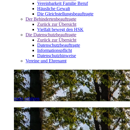
Vereinbarkeit Familie Beruf
Häusliche Gewalt
Die Gleichstellungsbeauftragte
Der Behindertenbeauftragte
Zurück zur Übersicht
Vielfalt bewegt den HSK
Die Datenschutzbeauftragte
Zurück zur Übersicht
Datenschutzbeauftragte
Informationspflicht
Datenschutzhinweise
Vereine und Ehrenamt
Service-Portal
Im Service-Portal werden alle Anträge die Sie an den Hochsau
umgestellt.
mehr erfahren
Bürgertelefon
Bei den alltäglichen Anfragen zu den Dienstleistungen des Hoch