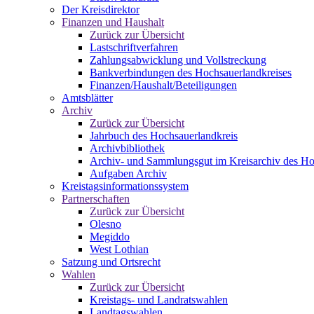
Der Kreisdirektor
Finanzen und Haushalt
Zurück zur Übersicht
Lastschriftverfahren
Zahlungsabwicklung und Vollstreckung
Bankverbindungen des Hochsauerlandkreises
Finanzen/Haushalt/Beteiligungen
Amtsblätter
Archiv
Zurück zur Übersicht
Jahrbuch des Hochsauerlandkreis
Archivbibliothek
Archiv- und Sammlungsgut im Kreisarchiv des Ho
Aufgaben Archiv
Kreistagsinformationssystem
Partnerschaften
Zurück zur Übersicht
Olesno
Megiddo
West Lothian
Satzung und Ortsrecht
Wahlen
Zurück zur Übersicht
Kreistags- und Landratswahlen
Landtagswahlen