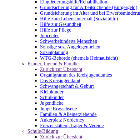
Eingliederungshilfe/Rehabilitation
Grundsicherung für Arbeitsuchende (Bürgergeld)
Grundsicherung im Alter und bei Erwerbsminderu
Hilfe zum Lebensunterhalt (Sozialhilfe)
Hilfe zur Gesundheit
Hilfe zur Pflege
Jobcenter
Schwerbehinderte Menschen
Sonstige soz. Angelegenheiten
Sozialplanung
WTG-Behörde (ehemals Heimaufsicht)
Kinder, Jugend & Familie
Zurück zur Übersicht
Organigramm des Kreisjugendamtes
Das Kreisjugendamt
Schwangerschaft & Geburt
Kleinkinder
Schulkinder
Jugendliche
Junge Erwachsene
Familien & Alleinerziehende
Ankerplatz Norderney
Freizeitstätten, Träger & Vereine
Schule/Bildung
Zurück zur Übersicht