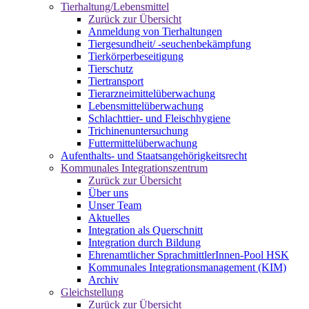
Tierhaltung/Lebensmittel
Zurück zur Übersicht
Anmeldung von Tierhaltungen
Tiergesundheit/ -seuchenbekämpfung
Tierkörperbeseitigung
Tierschutz
Tiertransport
Tierarzneimittelüberwachung
Lebensmittelüberwachung
Schlachttier- und Fleischhygiene
Trichinenuntersuchung
Futtermittelüberwachung
Aufenthalts- und Staatsangehörigkeitsrecht
Kommunales Integrationszentrum
Zurück zur Übersicht
Über uns
Unser Team
Aktuelles
Integration als Querschnitt
Integration durch Bildung
Ehrenamtlicher SprachmittlerInnen-Pool HSK
Kommunales Integrationsmanagement (KIM)
Archiv
Gleichstellung
Zurück zur Übersicht