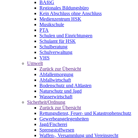
BAföG
Regionales Bildungsbüro
Kein Abschluss ohne Anschluss
Medienzentrum HSK
Musikschule
PTA
Schulen und Einrichtungen
Schulamt für HSK
Schulberatung
Schulverwaltung
VHS
Umwelt
Zurück zur Übersicht
Abfallentsorgung
Abfallwirtschaft
Bodenschutz und Altlasten
Naturschutz und Jagd
Wasserwirtschaft
Sicherheit/Ordnung
Zurück zur Übersicht
Rettungsdienst, Feuer- und Katastrophenschutz
Gewerbeangelegenheiten
Jagd/Fischerei
Sprengstoffwesen
Waffen-, Versammlung und Vereinsrecht