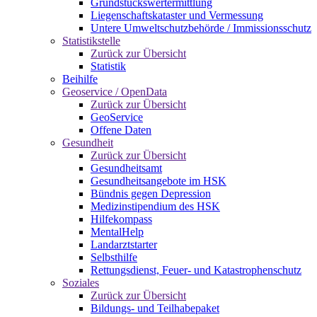
Grundstückswertermittlung
Liegenschaftskataster und Vermessung
Untere Umweltschutzbehörde / Immissionsschutz
Statistikstelle
Zurück zur Übersicht
Statistik
Beihilfe
Geoservice / OpenData
Zurück zur Übersicht
GeoService
Offene Daten
Gesundheit
Zurück zur Übersicht
Gesundheitsamt
Gesundheitsangebote im HSK
Bündnis gegen Depression
Medizinstipendium des HSK
Hilfekompass
MentalHelp
Landarztstarter
Selbsthilfe
Rettungsdienst, Feuer- und Katastrophenschutz
Soziales
Zurück zur Übersicht
Bildungs- und Teilhabepaket