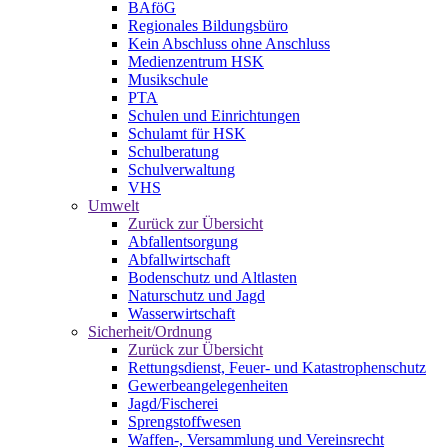
BAföG
Regionales Bildungsbüro
Kein Abschluss ohne Anschluss
Medienzentrum HSK
Musikschule
PTA
Schulen und Einrichtungen
Schulamt für HSK
Schulberatung
Schulverwaltung
VHS
Umwelt
Zurück zur Übersicht
Abfallentsorgung
Abfallwirtschaft
Bodenschutz und Altlasten
Naturschutz und Jagd
Wasserwirtschaft
Sicherheit/Ordnung
Zurück zur Übersicht
Rettungsdienst, Feuer- und Katastrophenschutz
Gewerbeangelegenheiten
Jagd/Fischerei
Sprengstoffwesen
Waffen-, Versammlung und Vereinsrecht