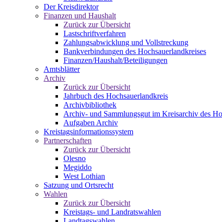
Der Kreisdirektor
Finanzen und Haushalt
Zurück zur Übersicht
Lastschriftverfahren
Zahlungsabwicklung und Vollstreckung
Bankverbindungen des Hochsauerlandkreises
Finanzen/Haushalt/Beteiligungen
Amtsblätter
Archiv
Zurück zur Übersicht
Jahrbuch des Hochsauerlandkreis
Archivbibliothek
Archiv- und Sammlungsgut im Kreisarchiv des Ho
Aufgaben Archiv
Kreistagsinformationssystem
Partnerschaften
Zurück zur Übersicht
Olesno
Megiddo
West Lothian
Satzung und Ortsrecht
Wahlen
Zurück zur Übersicht
Kreistags- und Landratswahlen
Landtagswahlen