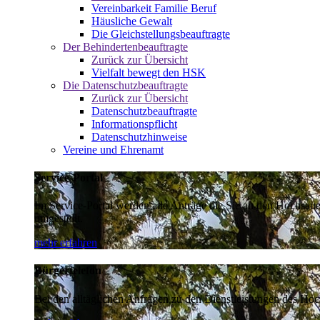
Vereinbarkeit Familie Beruf
Häusliche Gewalt
Die Gleichstellungsbeauftragte
Der Behindertenbeauftragte
Zurück zur Übersicht
Vielfalt bewegt den HSK
Die Datenschutzbeauftragte
Zurück zur Übersicht
Datenschutzbeauftragte
Informationspflicht
Datenschutzhinweise
Vereine und Ehrenamt
Service-Portal
Im Service-Portal werden alle Anträge die Sie an den Hochsau
umgestellt.
mehr erfahren
Bürgertelefon
Bei den alltäglichen Anfragen zu den Dienstleistungen des Hoch