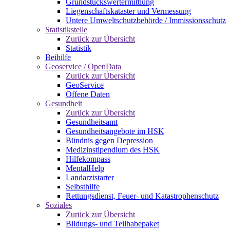
Grundstückswertermittlung
Liegenschaftskataster und Vermessung
Untere Umweltschutzbehörde / Immissionsschutz
Statistikstelle
Zurück zur Übersicht
Statistik
Beihilfe
Geoservice / OpenData
Zurück zur Übersicht
GeoService
Offene Daten
Gesundheit
Zurück zur Übersicht
Gesundheitsamt
Gesundheitsangebote im HSK
Bündnis gegen Depression
Medizinstipendium des HSK
Hilfekompass
MentalHelp
Landarztstarter
Selbsthilfe
Rettungsdienst, Feuer- und Katastrophenschutz
Soziales
Zurück zur Übersicht
Bildungs- und Teilhabepaket