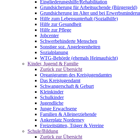
Eingliederungshilfe/Rehabilitation
Grundsicherung für Arbeitsuchende (Bürgergeld)
Grundsicherung im Alter und bei Erwerbsminderu
Hilfe zum Lebensunterhalt (Sozialhilfe)
Hilfe zur Gesundheit
Hilfe zur Pflege
Jobcenter
Schwerbehinderte Menschen
Sonstige soz. Angelegenheiten
Sozialplanung
WTG-Behörde (ehemals Heimaufsicht)
Kinder, Jugend & Familie
Zurück zur Übersicht
Organigramm des Kreisjugendamtes
Das Kreisjugendamt
Schwangerschaft & Geburt
Kleinkinder
Schulkinder
Jugendliche
Junge Erwachsene
Familien & Alleinerziehende
Ankerplatz Norderney
Freizeitstätten, Träger & Vereine
Schule/Bildung
Zurück zur Übersicht