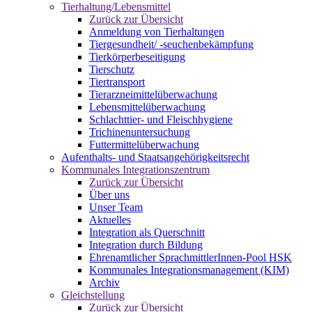
Tierhaltung/Lebensmittel
Zurück zur Übersicht
Anmeldung von Tierhaltungen
Tiergesundheit/ -seuchenbekämpfung
Tierkörperbeseitigung
Tierschutz
Tiertransport
Tierarzneimittelüberwachung
Lebensmittelüberwachung
Schlachttier- und Fleischhygiene
Trichinenuntersuchung
Futtermittelüberwachung
Aufenthalts- und Staatsangehörigkeitsrecht
Kommunales Integrationszentrum
Zurück zur Übersicht
Über uns
Unser Team
Aktuelles
Integration als Querschnitt
Integration durch Bildung
Ehrenamtlicher SprachmittlerInnen-Pool HSK
Kommunales Integrationsmanagement (KIM)
Archiv
Gleichstellung
Zurück zur Übersicht