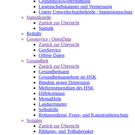
Grundstückswertermittlung
Liegenschaftskataster und Vermessung
Untere Umweltschutzbehörde / Immissionsschutz
Statistikstelle
Zurück zur Übersicht
Statistik
Beihilfe
Geoservice / OpenData
Zurück zur Übersicht
GeoService
Offene Daten
Gesundheit
Zurück zur Übersicht
Gesundheitsamt
Gesundheitsangebote im HSK
Bündnis gegen Depression
Medizinstipendium des HSK
Hilfekompass
MentalHelp
Landarztstarter
Selbsthilfe
Rettungsdienst, Feuer- und Katastrophenschutz
Soziales
Zurück zur Übersicht
Bildungs- und Teilhabepaket