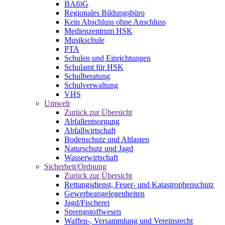
BAföG
Regionales Bildungsbüro
Kein Abschluss ohne Anschluss
Medienzentrum HSK
Musikschule
PTA
Schulen und Einrichtungen
Schulamt für HSK
Schulberatung
Schulverwaltung
VHS
Umwelt
Zurück zur Übersicht
Abfallentsorgung
Abfallwirtschaft
Bodenschutz und Altlasten
Naturschutz und Jagd
Wasserwirtschaft
Sicherheit/Ordnung
Zurück zur Übersicht
Rettungsdienst, Feuer- und Katastrophenschutz
Gewerbeangelegenheiten
Jagd/Fischerei
Sprengstoffwesen
Waffen-, Versammlung und Vereinsrecht