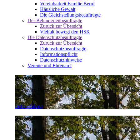
Vereinbarkeit Familie Beruf
Häusliche Gewalt
Die Gleichstellungsbeauftragte
Der Behindertenbeauftragte
Zurück zur Übersicht
Vielfalt bewegt den HSK
Die Datenschutzbeauftragte
Zurück zur Übersicht
Datenschutzbeauftragte
Informationspflicht
Datenschutzhinweise
Vereine und Ehrenamt
Service-Portal
Im Service-Portal werden alle Anträge die Sie an den Hochsau
umgestellt.
mehr erfahren
Bürgertelefon
Bei den alltäglichen Anfragen zu den Dienstleistungen des Hoch