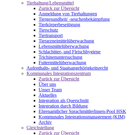
Tierhaltung/Lebensmittel
Zurück zur Übersicht
Anmeldung von Tierhaltungen
Tiergesundheit/ -seuchenbekämpfung
Tierkörperbeseitigung
Tierschutz
Tiertransport
Tierarzneimittelüberwachung
Lebensmittelüberwachung
Schlachttier- und Fleischhygiene
Trichinenuntersuchung
Futtermittelüberwachung
Aufenthalts- und Staatsangehörigkeitsrecht
Kommunales Integrationszentrum
Zurück zur Übersicht
Über uns
Unser Team
Aktuelles
Integration als Querschnitt
Integration durch Bildung
Ehrenamtlicher SprachmittlerInnen-Pool HSK
Kommunales Integrationsmanagement (KIM)
Archiv
Gleichstellung
Zurück zur Übersicht