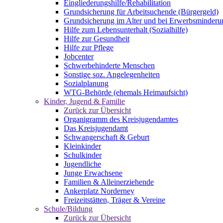
Eingliederungshilfe/Rehabilitation
Grundsicherung für Arbeitsuchende (Bürgergeld)
Grundsicherung im Alter und bei Erwerbsminderu
Hilfe zum Lebensunterhalt (Sozialhilfe)
Hilfe zur Gesundheit
Hilfe zur Pflege
Jobcenter
Schwerbehinderte Menschen
Sonstige soz. Angelegenheiten
Sozialplanung
WTG-Behörde (ehemals Heimaufsicht)
Kinder, Jugend & Familie
Zurück zur Übersicht
Organigramm des Kreisjugendamtes
Das Kreisjugendamt
Schwangerschaft & Geburt
Kleinkinder
Schulkinder
Jugendliche
Junge Erwachsene
Familien & Alleinerziehende
Ankerplatz Norderney
Freizeitstätten, Träger & Vereine
Schule/Bildung
Zurück zur Übersicht