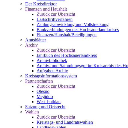
Der Kreisdirektor
Finanzen und Haushalt
Zurück zur Übersicht
Lastschriftverfahren
Zahlungsabwicklung und Vollstreckung
Bankverbindungen des Hochsauerlandkreises
Finanzen/Haushalt/Beteiligungen
Amtsblätter
Archiv
Zurück zur Übersicht
Jahrbuch des Hochsauerlandkreis
Archivbibliothek
Archiv- und Sammlungsgut im Kreisarchiv des Ho
Aufgaben Archiv
Kreistagsinformationssystem
Partnerschaften
Zurück zur Übersicht
Olesno
Megiddo
West Lothian
Satzung und Ortsrecht
Wahlen
Zurück zur Übersicht
Kreistags- und Landratswahlen
Landtagswahlen