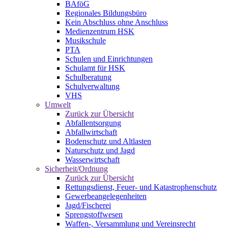
BAföG
Regionales Bildungsbüro
Kein Abschluss ohne Anschluss
Medienzentrum HSK
Musikschule
PTA
Schulen und Einrichtungen
Schulamt für HSK
Schulberatung
Schulverwaltung
VHS
Umwelt
Zurück zur Übersicht
Abfallentsorgung
Abfallwirtschaft
Bodenschutz und Altlasten
Naturschutz und Jagd
Wasserwirtschaft
Sicherheit/Ordnung
Zurück zur Übersicht
Rettungsdienst, Feuer- und Katastrophenschutz
Gewerbeangelegenheiten
Jagd/Fischerei
Sprengstoffwesen
Waffen-, Versammlung und Vereinsrecht