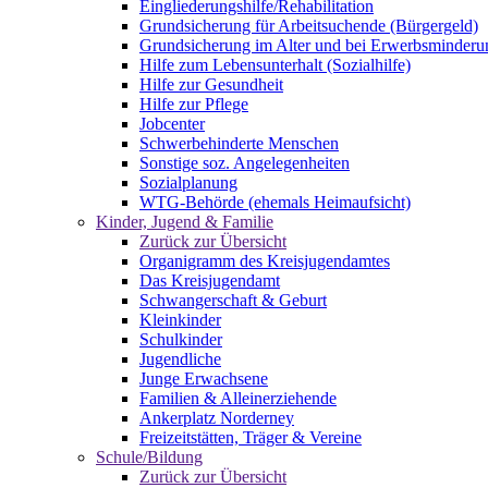
Eingliederungshilfe/Rehabilitation
Grundsicherung für Arbeitsuchende (Bürgergeld)
Grundsicherung im Alter und bei Erwerbsminderu
Hilfe zum Lebensunterhalt (Sozialhilfe)
Hilfe zur Gesundheit
Hilfe zur Pflege
Jobcenter
Schwerbehinderte Menschen
Sonstige soz. Angelegenheiten
Sozialplanung
WTG-Behörde (ehemals Heimaufsicht)
Kinder, Jugend & Familie
Zurück zur Übersicht
Organigramm des Kreisjugendamtes
Das Kreisjugendamt
Schwangerschaft & Geburt
Kleinkinder
Schulkinder
Jugendliche
Junge Erwachsene
Familien & Alleinerziehende
Ankerplatz Norderney
Freizeitstätten, Träger & Vereine
Schule/Bildung
Zurück zur Übersicht