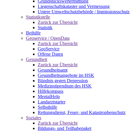
Grundstückswertermittlung
Liegenschaftskataster und Vermessung
Untere Umweltschutzbehörde / Immissionsschutz
Statistikstelle
Zurück zur Übersicht
Statistik
Beihilfe
Geoservice / OpenData
Zurück zur Übersicht
GeoService
Offene Daten
Gesundheit
Zurück zur Übersicht
Gesundheitsamt
Gesundheitsangebote im HSK
Bündnis gegen Depression
Medizinstipendium des HSK
Hilfekompass
MentalHelp
Landarztstarter
Selbsthilfe
Rettungsdienst, Feuer- und Katastrophenschutz
Soziales
Zurück zur Übersicht
Bildungs- und Teilhabepaket