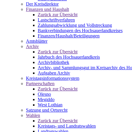
Der Kreisdirektor
Finanzen und Haushalt
Zurück zur Übersicht
Lastschriftverfahren
Zahlungsabwicklung und Vollstreckung
Bankverbindungen des Hochsauerlandkreises
Finanzen/Haushalt/Beteiligungen
Amtsblätter
Archiv
Zurück zur Übersicht
Jahrbuch des Hochsauerlandkreis
Archivbibliothek
Archiv- und Sammlungsgut im Kreisarchiv des Ho
Aufgaben Archiv
Kreistagsinformationssystem
Partnerschaften
Zurück zur Übersicht
Olesno
Megiddo
West Lothian
Satzung und Ortsrecht
Wahlen
Zurück zur Übersicht
Kreistags- und Landratswahlen
Landtagswahlen