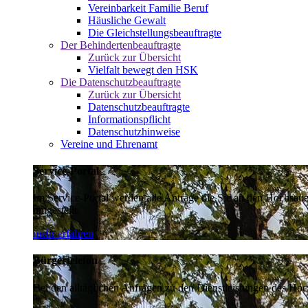
Vereinbarkeit Familie Beruf
Häusliche Gewalt
Die Gleichstellungsbeauftragte
Der Behindertenbeauftragte
Zurück zur Übersicht
Vielfalt bewegt den HSK
Die Datenschutzbeauftragte
Zurück zur Übersicht
Datenschutzbeauftragte
Informationspflicht
Datenschutzhinweise
Vereine und Ehrenamt
Service-Portal
Im Service-Portal werden alle Anträge die Sie an den Hochsau
umgestellt.
mehr erfahren
Bürgertelefon
Bei den alltäglichen Anfragen zu den Dienstleistungen des Hoch