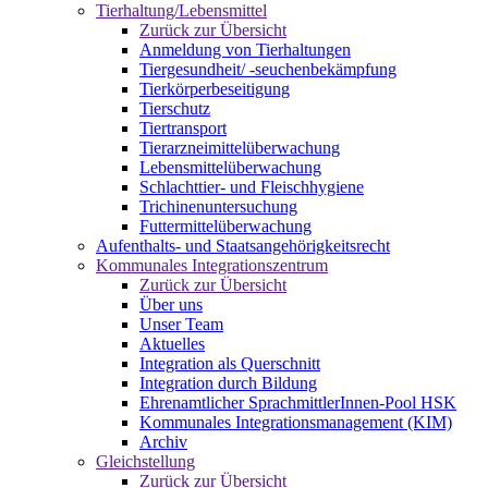
Tierhaltung/Lebensmittel
Zurück zur Übersicht
Anmeldung von Tierhaltungen
Tiergesundheit/ -seuchenbekämpfung
Tierkörperbeseitigung
Tierschutz
Tiertransport
Tierarzneimittelüberwachung
Lebensmittelüberwachung
Schlachttier- und Fleischhygiene
Trichinenuntersuchung
Futtermittelüberwachung
Aufenthalts- und Staatsangehörigkeitsrecht
Kommunales Integrationszentrum
Zurück zur Übersicht
Über uns
Unser Team
Aktuelles
Integration als Querschnitt
Integration durch Bildung
Ehrenamtlicher SprachmittlerInnen-Pool HSK
Kommunales Integrationsmanagement (KIM)
Archiv
Gleichstellung
Zurück zur Übersicht