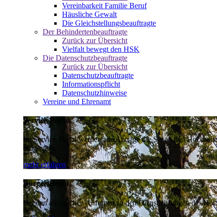
Vereinbarkeit Familie Beruf
Häusliche Gewalt
Die Gleichstellungsbeauftragte
Der Behindertenbeauftragte
Zurück zur Übersicht
Vielfalt bewegt den HSK
Die Datenschutzbeauftragte
Zurück zur Übersicht
Datenschutzbeauftragte
Informationspflicht
Datenschutzhinweise
Vereine und Ehrenamt
Service-Portal
Im Service-Portal werden alle Anträge die Sie an den Hochsau
umgestellt.
mehr erfahren
Bürgertelefon
Bei den alltäglichen Anfragen zu den Dienstleistungen des Hoch