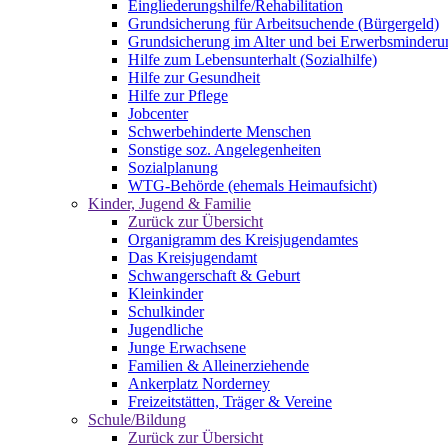
Eingliederungshilfe/Rehabilitation
Grundsicherung für Arbeitsuchende (Bürgergeld)
Grundsicherung im Alter und bei Erwerbsminderu
Hilfe zum Lebensunterhalt (Sozialhilfe)
Hilfe zur Gesundheit
Hilfe zur Pflege
Jobcenter
Schwerbehinderte Menschen
Sonstige soz. Angelegenheiten
Sozialplanung
WTG-Behörde (ehemals Heimaufsicht)
Kinder, Jugend & Familie
Zurück zur Übersicht
Organigramm des Kreisjugendamtes
Das Kreisjugendamt
Schwangerschaft & Geburt
Kleinkinder
Schulkinder
Jugendliche
Junge Erwachsene
Familien & Alleinerziehende
Ankerplatz Norderney
Freizeitstätten, Träger & Vereine
Schule/Bildung
Zurück zur Übersicht