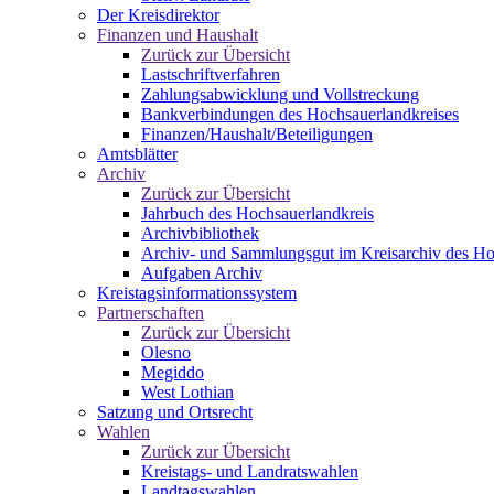
Der Kreisdirektor
Finanzen und Haushalt
Zurück zur Übersicht
Lastschriftverfahren
Zahlungsabwicklung und Vollstreckung
Bankverbindungen des Hochsauerlandkreises
Finanzen/Haushalt/Beteiligungen
Amtsblätter
Archiv
Zurück zur Übersicht
Jahrbuch des Hochsauerlandkreis
Archivbibliothek
Archiv- und Sammlungsgut im Kreisarchiv des Ho
Aufgaben Archiv
Kreistagsinformationssystem
Partnerschaften
Zurück zur Übersicht
Olesno
Megiddo
West Lothian
Satzung und Ortsrecht
Wahlen
Zurück zur Übersicht
Kreistags- und Landratswahlen
Landtagswahlen