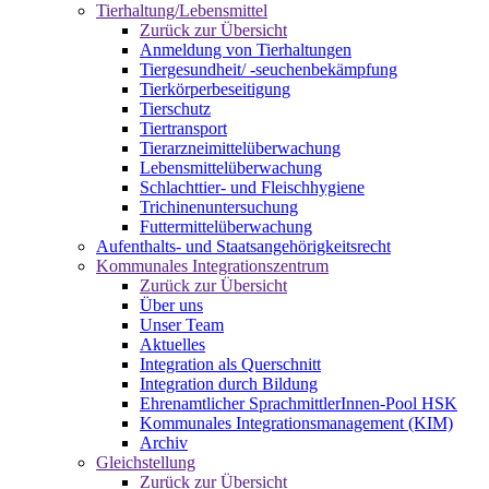
Tierhaltung/Lebensmittel
Zurück zur Übersicht
Anmeldung von Tierhaltungen
Tiergesundheit/ -seuchenbekämpfung
Tierkörperbeseitigung
Tierschutz
Tiertransport
Tierarzneimittelüberwachung
Lebensmittelüberwachung
Schlachttier- und Fleischhygiene
Trichinenuntersuchung
Futtermittelüberwachung
Aufenthalts- und Staatsangehörigkeitsrecht
Kommunales Integrationszentrum
Zurück zur Übersicht
Über uns
Unser Team
Aktuelles
Integration als Querschnitt
Integration durch Bildung
Ehrenamtlicher SprachmittlerInnen-Pool HSK
Kommunales Integrationsmanagement (KIM)
Archiv
Gleichstellung
Zurück zur Übersicht