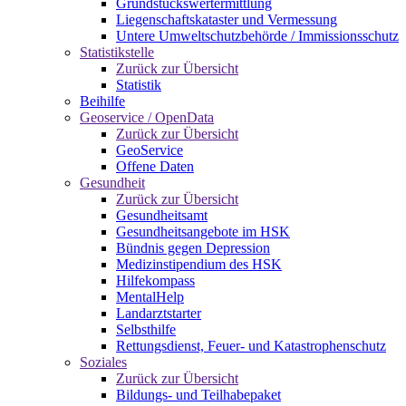
Grundstückswertermittlung
Liegenschaftskataster und Vermessung
Untere Umweltschutzbehörde / Immissionsschutz
Statistikstelle
Zurück zur Übersicht
Statistik
Beihilfe
Geoservice / OpenData
Zurück zur Übersicht
GeoService
Offene Daten
Gesundheit
Zurück zur Übersicht
Gesundheitsamt
Gesundheitsangebote im HSK
Bündnis gegen Depression
Medizinstipendium des HSK
Hilfekompass
MentalHelp
Landarztstarter
Selbsthilfe
Rettungsdienst, Feuer- und Katastrophenschutz
Soziales
Zurück zur Übersicht
Bildungs- und Teilhabepaket