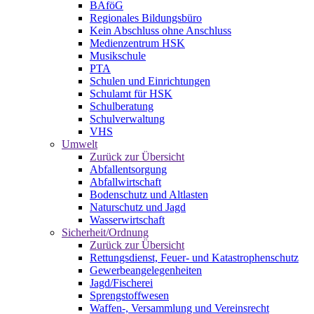
BAföG
Regionales Bildungsbüro
Kein Abschluss ohne Anschluss
Medienzentrum HSK
Musikschule
PTA
Schulen und Einrichtungen
Schulamt für HSK
Schulberatung
Schulverwaltung
VHS
Umwelt
Zurück zur Übersicht
Abfallentsorgung
Abfallwirtschaft
Bodenschutz und Altlasten
Naturschutz und Jagd
Wasserwirtschaft
Sicherheit/Ordnung
Zurück zur Übersicht
Rettungsdienst, Feuer- und Katastrophenschutz
Gewerbeangelegenheiten
Jagd/Fischerei
Sprengstoffwesen
Waffen-, Versammlung und Vereinsrecht