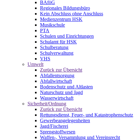
BAföG
Regionales Bildungsbüro
Kein Abschluss ohne Anschluss
Medienzentrum HSK
Musikschule
PTA
Schulen und Einrichtungen
Schulamt für HSK
Schulberatung
Schulverwaltung
VHS
Umwelt
Zurück zur Übersicht
Abfallentsorgung
Abfallwirtschaft
Bodenschutz und Altlasten
Naturschutz und Jagd
Wasserwirtschaft
Sicherheit/Ordnung
Zurück zur Übersicht
Rettungsdienst, Feuer- und Katastrophenschutz
Gewerbeangelegenheiten
Jagd/Fischerei
Sprengstoffwesen
Waffen-, Versammlung und Vereinsrecht