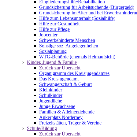
Eingliederungshilfe/Rehabilitation
Grundsicherung für Arbeitsuchende (Bürgergeld)
Grundsicherung im Alter und bei Erwerbsminderu
Hilfe zum Lebensunterhalt (Sozialhilfe)
Hilfe zur Gesundheit
Hilfe zur Pflege
Jobcenter
Schwerbehinderte Menschen
Sonstige soz. Angelegenheiten
Sozialplanung
WTG-Behörde (ehemals Heimaufsicht)
Kinder, Jugend & Familie
Zurück zur Übersicht
Organigramm des Kreisjugendamtes
Das Kreisjugendamt
Schwangerschaft & Geburt
Kleinkinder
Schulkinder
Jugendliche
Junge Erwachsene
Familien & Alleinerziehende
Ankerplatz Norderney
Freizeitstätten, Träger & Vereine
Schule/Bildung
Zurück zur Übersicht