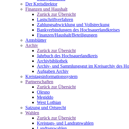
Der Kreisdirektor
Finanzen und Haushalt
Zurück zur Übersicht
Lastschriftverfahren
Zahlungsabwicklung und Vollstreckung
Bankverbindungen des Hochsauerlandkreises
Finanzen/Haushalt/Beteiligungen
Amtsblätter
Archiv
Zurück zur Übersicht
Jahrbuch des Hochsauerlandkreis
Archivbibliothek
Archiv- und Sammlungsgut im Kreisarchiv des Ho
Aufgaben Archiv
Kreistagsinformationssystem
Partnerschaften
Zurück zur Übersicht
Olesno
Megiddo
West Lothian
Satzung und Ortsrecht
Wahlen
Zurück zur Übersicht
Kreistags- und Landratswahlen
Landtagswahlen