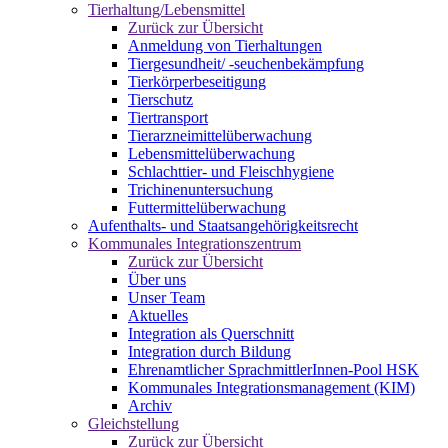
Tierhaltung/Lebensmittel
Zurück zur Übersicht
Anmeldung von Tierhaltungen
Tiergesundheit/ -seuchenbekämpfung
Tierkörperbeseitigung
Tierschutz
Tiertransport
Tierarzneimittelüberwachung
Lebensmittelüberwachung
Schlachttier- und Fleischhygiene
Trichinenuntersuchung
Futtermittelüberwachung
Aufenthalts- und Staatsangehörigkeitsrecht
Kommunales Integrationszentrum
Zurück zur Übersicht
Über uns
Unser Team
Aktuelles
Integration als Querschnitt
Integration durch Bildung
Ehrenamtlicher SprachmittlerInnen-Pool HSK
Kommunales Integrationsmanagement (KIM)
Archiv
Gleichstellung
Zurück zur Übersicht