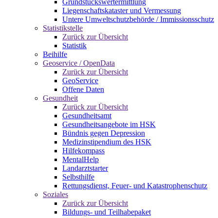
Grundstückswertermittlung
Liegenschaftskataster und Vermessung
Untere Umweltschutzbehörde / Immissionsschutz
Statistikstelle
Zurück zur Übersicht
Statistik
Beihilfe
Geoservice / OpenData
Zurück zur Übersicht
GeoService
Offene Daten
Gesundheit
Zurück zur Übersicht
Gesundheitsamt
Gesundheitsangebote im HSK
Bündnis gegen Depression
Medizinstipendium des HSK
Hilfekompass
MentalHelp
Landarztstarter
Selbsthilfe
Rettungsdienst, Feuer- und Katastrophenschutz
Soziales
Zurück zur Übersicht
Bildungs- und Teilhabepaket