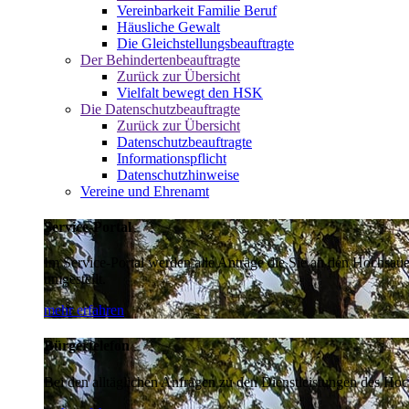
Vereinbarkeit Familie Beruf
Häusliche Gewalt
Die Gleichstellungsbeauftragte
Der Behindertenbeauftragte
Zurück zur Übersicht
Vielfalt bewegt den HSK
Die Datenschutzbeauftragte
Zurück zur Übersicht
Datenschutzbeauftragte
Informationspflicht
Datenschutzhinweise
Vereine und Ehrenamt
Service-Portal
Im Service-Portal werden alle Anträge die Sie an den Hochsau
umgestellt.
mehr erfahren
Bürgertelefon
Bei den alltäglichen Anfragen zu den Dienstleistungen des Hoch