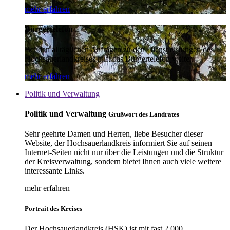
mehr erfahren
Bürgertelefon
Bei den alltäglichen Anfragen zu den Dienstleistungen des
Hochsauerlandkreises hilft das Bürgertelefon weiter.
mehr erfahren
Politik und Verwaltung
Politik und Verwaltung
Grußwort des Landrates
Sehr geehrte Damen und Herren, liebe Besucher dieser
Website, der Hochsauerlandkreis informiert Sie auf seinen
Internet-Seiten nicht nur über die Leistungen und die Struktur
der Kreisverwaltung, sondern bietet Ihnen auch viele weitere
interessante Links.
mehr erfahren
Portrait des Kreises
Der Hochsauerlandkreis (HSK) ist mit fast 2.000