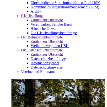
Ehrenamtlicher SprachmittlerInnen-Pool HSK
Kommunales Integrationsmanagement (KIM)
Archiv
Gleichstellung
Zurück zur Übersicht
Vereinbarkeit Familie Beruf
Häusliche Gewalt
Die Gleichstellungsbeauftragte
Der Behindertenbeauftragte
Zurück zur Übersicht
Vielfalt bewegt den HSK
Die Datenschutzbeauftragte
Zurück zur Übersicht
Datenschutzbeauftragte
Informationspflicht
Datenschutzhinweise
Vereine und Ehrenamt
Service-Portal
Im Service-Portal werden alle Anträge die Sie an den
Hochsauerlandkreis stellen können zentral vorgehalten. Die
noch vorhandenen PDF-Anträge werden nach und nach auf
intelligente Online-Anträge umgestellt.