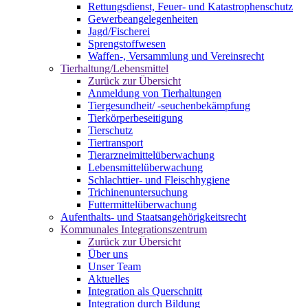
Rettungsdienst, Feuer- und Katastrophenschutz
Gewerbeangelegenheiten
Jagd/Fischerei
Sprengstoffwesen
Waffen-, Versammlung und Vereinsrecht
Tierhaltung/Lebensmittel
Zurück zur Übersicht
Anmeldung von Tierhaltungen
Tiergesundheit/ -seuchenbekämpfung
Tierkörperbeseitigung
Tierschutz
Tiertransport
Tierarzneimittelüberwachung
Lebensmittelüberwachung
Schlachttier- und Fleischhygiene
Trichinenuntersuchung
Futtermittelüberwachung
Aufenthalts- und Staatsangehörigkeitsrecht
Kommunales Integrationszentrum
Zurück zur Übersicht
Über uns
Unser Team
Aktuelles
Integration als Querschnitt
Integration durch Bildung