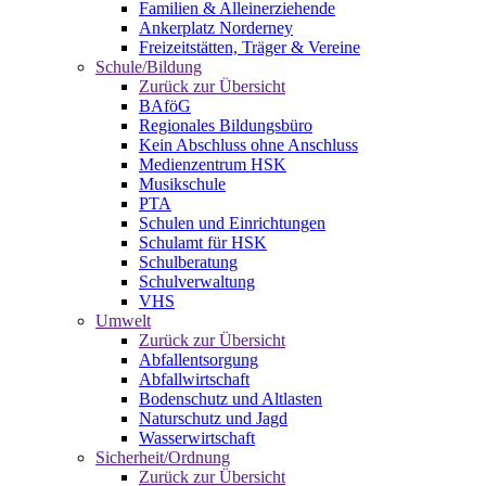
Familien & Alleinerziehende
Ankerplatz Norderney
Freizeitstätten, Träger & Vereine
Schule/Bildung
Zurück zur Übersicht
BAföG
Regionales Bildungsbüro
Kein Abschluss ohne Anschluss
Medienzentrum HSK
Musikschule
PTA
Schulen und Einrichtungen
Schulamt für HSK
Schulberatung
Schulverwaltung
VHS
Umwelt
Zurück zur Übersicht
Abfallentsorgung
Abfallwirtschaft
Bodenschutz und Altlasten
Naturschutz und Jagd
Wasserwirtschaft
Sicherheit/Ordnung
Zurück zur Übersicht