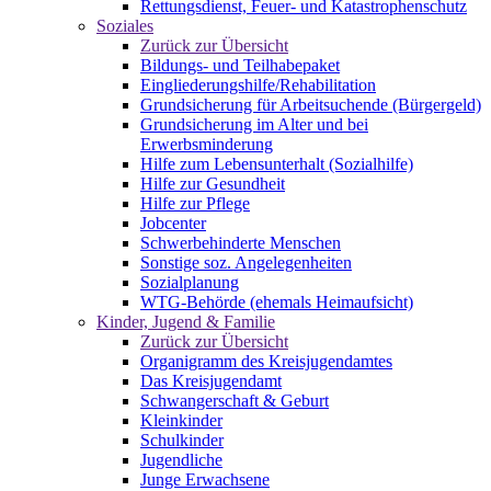
Rettungsdienst, Feuer- und Katastrophenschutz
Soziales
Zurück zur Übersicht
Bildungs- und Teilhabepaket
Eingliederungshilfe/Rehabilitation
Grundsicherung für Arbeitsuchende (Bürgergeld)
Grundsicherung im Alter und bei
Erwerbsminderung
Hilfe zum Lebensunterhalt (Sozialhilfe)
Hilfe zur Gesundheit
Hilfe zur Pflege
Jobcenter
Schwerbehinderte Menschen
Sonstige soz. Angelegenheiten
Sozialplanung
WTG-Behörde (ehemals Heimaufsicht)
Kinder, Jugend & Familie
Zurück zur Übersicht
Organigramm des Kreisjugendamtes
Das Kreisjugendamt
Schwangerschaft & Geburt
Kleinkinder
Schulkinder
Jugendliche
Junge Erwachsene