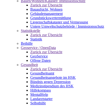
Bauen/Wohnen/Kataster/ Immissionsschutz
Zurück zur Übersicht
Bauaufsicht, Wohnen
Gebäudemanagement
Grundstückswertermittlung
Liegenschaftskataster und Vermessung
Untere Umweltschutzbehörde / Immissionsschutz
Statistikstelle
Zurück zur Übersicht
Statistik
Beihilfe
Geoservice / OpenData
Zurück zur Übersicht
GeoService
Offene Daten
Gesundheit
Zurück zur Übersicht
Gesundheitsamt
Gesundheitsangebote im HSK
Bündnis gegen Depression
Medizinstipendium des HSK
Hilfekompass
MentalHelp
Landarztstarter
Selbsthilfe