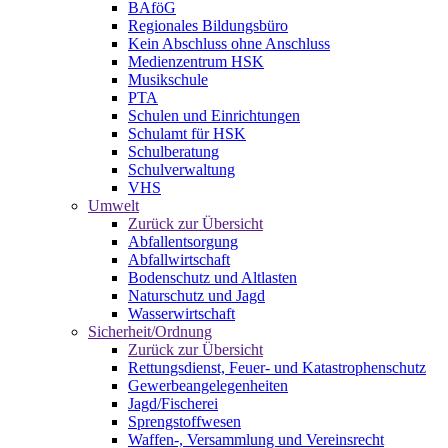
BAföG
Regionales Bildungsbüro
Kein Abschluss ohne Anschluss
Medienzentrum HSK
Musikschule
PTA
Schulen und Einrichtungen
Schulamt für HSK
Schulberatung
Schulverwaltung
VHS
Umwelt
Zurück zur Übersicht
Abfallentsorgung
Abfallwirtschaft
Bodenschutz und Altlasten
Naturschutz und Jagd
Wasserwirtschaft
Sicherheit/Ordnung
Zurück zur Übersicht
Rettungsdienst, Feuer- und Katastrophenschutz
Gewerbeangelegenheiten
Jagd/Fischerei
Sprengstoffwesen
Waffen-, Versammlung und Vereinsrecht