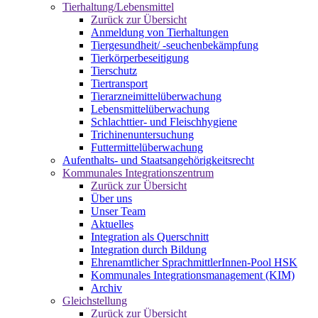
Tierhaltung/Lebensmittel
Zurück zur Übersicht
Anmeldung von Tierhaltungen
Tiergesundheit/ -seuchenbekämpfung
Tierkörperbeseitigung
Tierschutz
Tiertransport
Tierarzneimittelüberwachung
Lebensmittelüberwachung
Schlachttier- und Fleischhygiene
Trichinenuntersuchung
Futtermittelüberwachung
Aufenthalts- und Staatsangehörigkeitsrecht
Kommunales Integrationszentrum
Zurück zur Übersicht
Über uns
Unser Team
Aktuelles
Integration als Querschnitt
Integration durch Bildung
Ehrenamtlicher SprachmittlerInnen-Pool HSK
Kommunales Integrationsmanagement (KIM)
Archiv
Gleichstellung
Zurück zur Übersicht