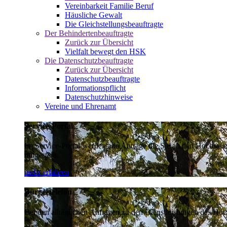
Vereinbarkeit Familie Beruf
Häusliche Gewalt
Die Gleichstellungsbeauftragte
Der Behindertenbeauftragte
Zurück zur Übersicht
Vielfalt bewegt den HSK
Die Datenschutzbeauftragte
Zurück zur Übersicht
Datenschutzbeauftragte
Informationspflicht
Datenschutzhinweise
Vereine und Ehrenamt
Service-Portal
Im Service-Portal werden alle Anträge die Sie an den Hochsau
umgestellt.
mehr erfahren
Bürgertelefon
Bei den alltäglichen Anfragen zu den Dienstleistungen des Hoch