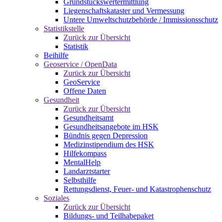
Grundstückswertermittlung
Liegenschaftskataster und Vermessung
Untere Umweltschutzbehörde / Immissionsschutz
Statistikstelle
Zurück zur Übersicht
Statistik
Beihilfe
Geoservice / OpenData
Zurück zur Übersicht
GeoService
Offene Daten
Gesundheit
Zurück zur Übersicht
Gesundheitsamt
Gesundheitsangebote im HSK
Bündnis gegen Depression
Medizinstipendium des HSK
Hilfekompass
MentalHelp
Landarztstarter
Selbsthilfe
Rettungsdienst, Feuer- und Katastrophenschutz
Soziales
Zurück zur Übersicht
Bildungs- und Teilhabepaket