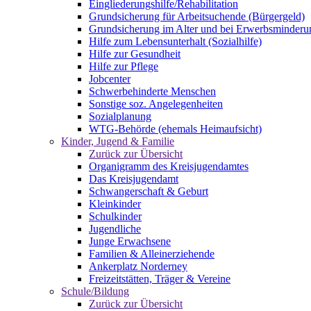
Eingliederungshilfe/Rehabilitation
Grundsicherung für Arbeitsuchende (Bürgergeld)
Grundsicherung im Alter und bei Erwerbsminderu
Hilfe zum Lebensunterhalt (Sozialhilfe)
Hilfe zur Gesundheit
Hilfe zur Pflege
Jobcenter
Schwerbehinderte Menschen
Sonstige soz. Angelegenheiten
Sozialplanung
WTG-Behörde (ehemals Heimaufsicht)
Kinder, Jugend & Familie
Zurück zur Übersicht
Organigramm des Kreisjugendamtes
Das Kreisjugendamt
Schwangerschaft & Geburt
Kleinkinder
Schulkinder
Jugendliche
Junge Erwachsene
Familien & Alleinerziehende
Ankerplatz Norderney
Freizeitstätten, Träger & Vereine
Schule/Bildung
Zurück zur Übersicht