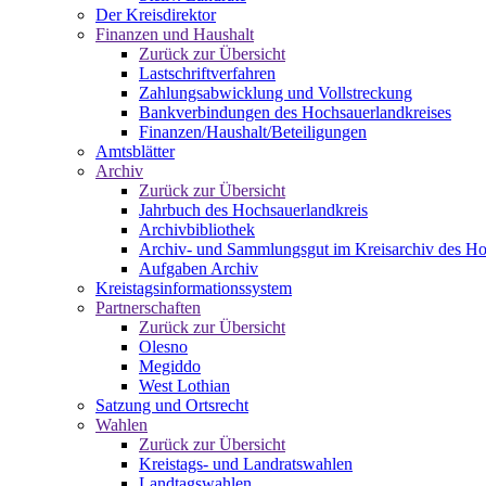
Der Kreisdirektor
Finanzen und Haushalt
Zurück zur Übersicht
Lastschriftverfahren
Zahlungsabwicklung und Vollstreckung
Bankverbindungen des Hochsauerlandkreises
Finanzen/Haushalt/Beteiligungen
Amtsblätter
Archiv
Zurück zur Übersicht
Jahrbuch des Hochsauerlandkreis
Archivbibliothek
Archiv- und Sammlungsgut im Kreisarchiv des Ho
Aufgaben Archiv
Kreistagsinformationssystem
Partnerschaften
Zurück zur Übersicht
Olesno
Megiddo
West Lothian
Satzung und Ortsrecht
Wahlen
Zurück zur Übersicht
Kreistags- und Landratswahlen
Landtagswahlen