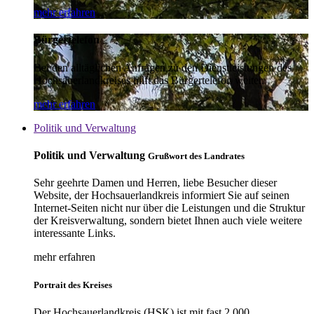
mehr erfahren
Bürgertelefon
Bei den alltäglichen Anfragen zu den Dienstleistungen des
Hochsauerlandkreises hilft das Bürgertelefon weiter.
mehr erfahren
Politik und Verwaltung
Politik und Verwaltung
Grußwort des Landrates
Sehr geehrte Damen und Herren, liebe Besucher dieser
Website, der Hochsauerlandkreis informiert Sie auf seinen
Internet-Seiten nicht nur über die Leistungen und die Struktur
der Kreisverwaltung, sondern bietet Ihnen auch viele weitere
interessante Links.
mehr erfahren
Portrait des Kreises
Der Hochsauerlandkreis (HSK) ist mit fast 2.000