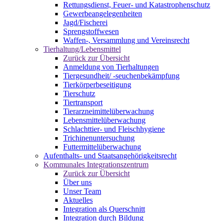
Rettungsdienst, Feuer- und Katastrophenschutz
Gewerbeangelegenheiten
Jagd/Fischerei
Sprengstoffwesen
Waffen-, Versammlung und Vereinsrecht
Tierhaltung/Lebensmittel
Zurück zur Übersicht
Anmeldung von Tierhaltungen
Tiergesundheit/ -seuchenbekämpfung
Tierkörperbeseitigung
Tierschutz
Tiertransport
Tierarzneimittelüberwachung
Lebensmittelüberwachung
Schlachttier- und Fleischhygiene
Trichinenuntersuchung
Futtermittelüberwachung
Aufenthalts- und Staatsangehörigkeitsrecht
Kommunales Integrationszentrum
Zurück zur Übersicht
Über uns
Unser Team
Aktuelles
Integration als Querschnitt
Integration durch Bildung