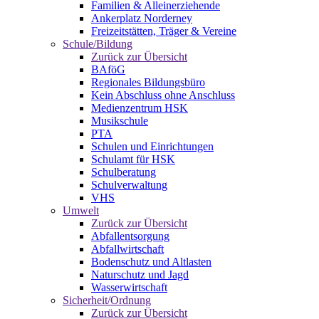
Familien & Alleinerziehende
Ankerplatz Norderney
Freizeitstätten, Träger & Vereine
Schule/Bildung
Zurück zur Übersicht
BAföG
Regionales Bildungsbüro
Kein Abschluss ohne Anschluss
Medienzentrum HSK
Musikschule
PTA
Schulen und Einrichtungen
Schulamt für HSK
Schulberatung
Schulverwaltung
VHS
Umwelt
Zurück zur Übersicht
Abfallentsorgung
Abfallwirtschaft
Bodenschutz und Altlasten
Naturschutz und Jagd
Wasserwirtschaft
Sicherheit/Ordnung
Zurück zur Übersicht