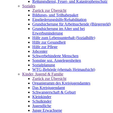
Rettungsdienst, Feuer- und Katastrophenschutz
Soziales
Zurück zur Übersicht
Bildungs- und Teilhabepaket
Eingliederungshilfe/Rehabilitation
Grundsicherung für Arbeitsuchende (Bürgergeld)
Grundsicherung im Alter und bei
Erwerbsminderung
Hilfe zum Lebensunterhalt (Sozialhilfe)
Hilfe zur Gesundheit
Hilfe zur Pflege
Jobcenter
Schwerbehinderte Menschen
Sonstige soz. Angelegenheiten
Sozialplanung
WTG-Behörde (ehemals Heimaufsicht)
Kinder, Jugend & Familie
Zurück zur Übersicht
Organigramm des Kreisjugendamtes
Das Kreisjugendamt
Schwangerschaft & Geburt
Kleinkinder
Schulkinder
Jugendliche
Junge Erwachsene