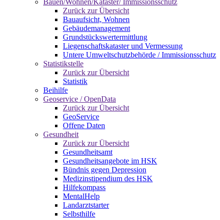
Bauen/Wohnen/Kataster/ Immissionsschutz
Zurück zur Übersicht
Bauaufsicht, Wohnen
Gebäudemanagement
Grundstückswertermittlung
Liegenschaftskataster und Vermessung
Untere Umweltschutzbehörde / Immissionsschutz
Statistikstelle
Zurück zur Übersicht
Statistik
Beihilfe
Geoservice / OpenData
Zurück zur Übersicht
GeoService
Offene Daten
Gesundheit
Zurück zur Übersicht
Gesundheitsamt
Gesundheitsangebote im HSK
Bündnis gegen Depression
Medizinstipendium des HSK
Hilfekompass
MentalHelp
Landarztstarter
Selbsthilfe