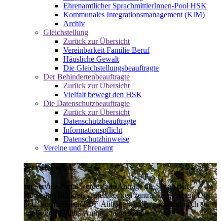
Ehrenamtlicher SprachmittlerInnen-Pool HSK
Kommunales Integrationsmanagement (KIM)
Archiv
Gleichstellung
Zurück zur Übersicht
Vereinbarkeit Familie Beruf
Häusliche Gewalt
Die Gleichstellungsbeauftragte
Der Behindertenbeauftragte
Zurück zur Übersicht
Vielfalt bewegt den HSK
Die Datenschutzbeauftragte
Zurück zur Übersicht
Datenschutzbeauftragte
Informationspflicht
Datenschutzhinweise
Vereine und Ehrenamt
Service-Portal
Im Service-Portal werden alle Anträge die Sie an den
Hochsauerlandkreis stellen können zentral vorgehalten. Die
noch vorhandenen PDF-Anträge werden nach und nach auf
intelligente Online-Anträge umgestellt.