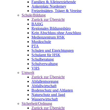
Familien & Alleinerziehende
Ankerplatz Norderney
Freizeitstätten, Träger & Vereine
Schule/Bildung
Zurück zur Übersicht
BAföG
Regionales Bildungsbüro
Kein Abschluss ohne Anschluss
Medienzentrum HSK
Musikschule
PTA
Schulen und Einrichtungen
Schulamt für HSK
Schulberatung
Schulverwaltung
VHS
Umwelt
Zurück zur Übersicht
Abfallentsorgung
Abfallwirtschaft
Bodenschutz und Altlasten
Naturschutz und Jagd
Wasserwirtschaft
Sicherheit/Ordnung
Zurück zur Übersicht