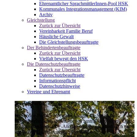
Ehrenamtlicher SprachmittlerInnen-Pool HSK
Kommunales Integrationsmanagement (KIM)
Archiv
Gleichstellung
Zurück zur Übersicht
Vereinbarkeit Familie Beruf
Häusliche Gewalt
Die Gleichstellungsbeauftragte
Der Behindertenbeauftragte
Zurück zur Übersicht
Vielfalt bewegt den HSK
Die Datenschutzbeauftragte
Zurück zur Übersicht
Datenschutzbeauftragte
Informationspflicht
Datenschutzhinweise
Vereine und Ehrenamt
Service-Portal
Im Service-Portal werden alle Anträge die Sie an den
Hochsauerlandkreis stellen können zentral vorgehalten. Die
noch vorhandenen PDF-Anträge werden nach und nach auf
intelligente Online-Anträge umgestellt.