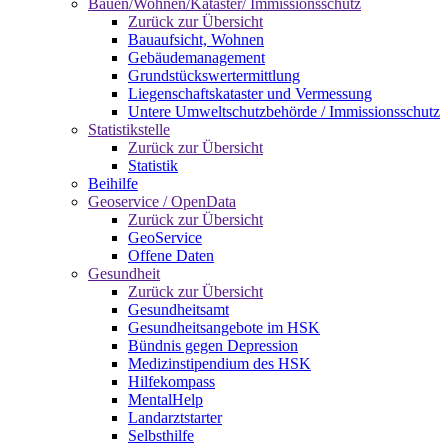
Bauen/Wohnen/Kataster/ Immissionsschutz
Zurück zur Übersicht
Bauaufsicht, Wohnen
Gebäudemanagement
Grundstückswertermittlung
Liegenschaftskataster und Vermessung
Untere Umweltschutzbehörde / Immissionsschutz
Statistikstelle
Zurück zur Übersicht
Statistik
Beihilfe
Geoservice / OpenData
Zurück zur Übersicht
GeoService
Offene Daten
Gesundheit
Zurück zur Übersicht
Gesundheitsamt
Gesundheitsangebote im HSK
Bündnis gegen Depression
Medizinstipendium des HSK
Hilfekompass
MentalHelp
Landarztstarter
Selbsthilfe