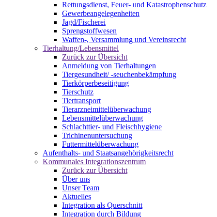
Rettungsdienst, Feuer- und Katastrophenschutz
Gewerbeangelegenheiten
Jagd/Fischerei
Sprengstoffwesen
Waffen-, Versammlung und Vereinsrecht
Tierhaltung/Lebensmittel
Zurück zur Übersicht
Anmeldung von Tierhaltungen
Tiergesundheit/ -seuchenbekämpfung
Tierkörperbeseitigung
Tierschutz
Tiertransport
Tierarzneimittelüberwachung
Lebensmittelüberwachung
Schlachttier- und Fleischhygiene
Trichinenuntersuchung
Futtermittelüberwachung
Aufenthalts- und Staatsangehörigkeitsrecht
Kommunales Integrationszentrum
Zurück zur Übersicht
Über uns
Unser Team
Aktuelles
Integration als Querschnitt
Integration durch Bildung