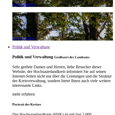
mehr erfahren
Bürgertelefon
Bei den alltäglichen Anfragen zu den Dienstleistungen des
Hochsauerlandkreises hilft das Bürgertelefon weiter.
mehr erfahren
Politik und Verwaltung
Politik und Verwaltung
Grußwort des Landrates
Sehr geehrte Damen und Herren, liebe Besucher dieser
Website, der Hochsauerlandkreis informiert Sie auf seinen
Internet-Seiten nicht nur über die Leistungen und die Struktur
der Kreisverwaltung, sondern bietet Ihnen auch viele weitere
interessante Links.
mehr erfahren
Portrait des Kreises
Der Hochsauerlandkreis (HSK) ist mit fast 2.000