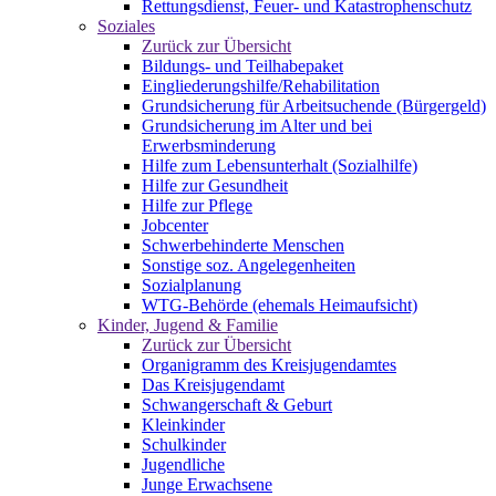
Rettungsdienst, Feuer- und Katastrophenschutz
Soziales
Zurück zur Übersicht
Bildungs- und Teilhabepaket
Eingliederungshilfe/Rehabilitation
Grundsicherung für Arbeitsuchende (Bürgergeld)
Grundsicherung im Alter und bei
Erwerbsminderung
Hilfe zum Lebensunterhalt (Sozialhilfe)
Hilfe zur Gesundheit
Hilfe zur Pflege
Jobcenter
Schwerbehinderte Menschen
Sonstige soz. Angelegenheiten
Sozialplanung
WTG-Behörde (ehemals Heimaufsicht)
Kinder, Jugend & Familie
Zurück zur Übersicht
Organigramm des Kreisjugendamtes
Das Kreisjugendamt
Schwangerschaft & Geburt
Kleinkinder
Schulkinder
Jugendliche
Junge Erwachsene