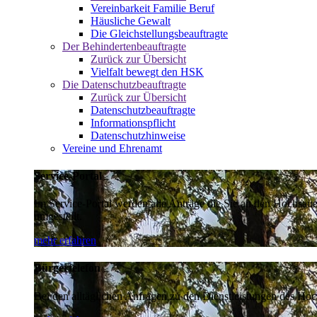
Vereinbarkeit Familie Beruf
Häusliche Gewalt
Die Gleichstellungsbeauftragte
Der Behindertenbeauftragte
Zurück zur Übersicht
Vielfalt bewegt den HSK
Die Datenschutzbeauftragte
Zurück zur Übersicht
Datenschutzbeauftragte
Informationspflicht
Datenschutzhinweise
Vereine und Ehrenamt
Service-Portal
Im Service-Portal werden alle Anträge die Sie an den Hochsau
umgestellt.
mehr erfahren
Bürgertelefon
Bei den alltäglichen Anfragen zu den Dienstleistungen des Hoch