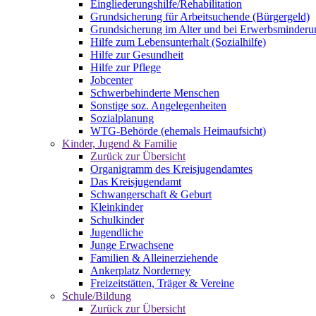
Eingliederungshilfe/Rehabilitation
Grundsicherung für Arbeitsuchende (Bürgergeld)
Grundsicherung im Alter und bei Erwerbsminderu
Hilfe zum Lebensunterhalt (Sozialhilfe)
Hilfe zur Gesundheit
Hilfe zur Pflege
Jobcenter
Schwerbehinderte Menschen
Sonstige soz. Angelegenheiten
Sozialplanung
WTG-Behörde (ehemals Heimaufsicht)
Kinder, Jugend & Familie
Zurück zur Übersicht
Organigramm des Kreisjugendamtes
Das Kreisjugendamt
Schwangerschaft & Geburt
Kleinkinder
Schulkinder
Jugendliche
Junge Erwachsene
Familien & Alleinerziehende
Ankerplatz Norderney
Freizeitstätten, Träger & Vereine
Schule/Bildung
Zurück zur Übersicht