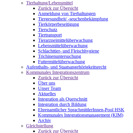
Tierhaltung/Lebensmittel
Zurück zur Übersicht
Anmeldung von Tierhaltungen
Tiergesundheit/ -seuchenbekämpfung
Tierkörperbeseitigung
Tierschutz
Tiertransport
Tierarzneimittelüberwachung
Lebensmittelüberwachung
Schlachttier- und Fleischhygiene
Trichinenuntersuchung
Futtermittelüberwachung
Aufenthalts- und Staatsangehörigkeitsrecht
Kommunales Integrationszentrum
Zurück zur Übersicht
Über uns
Unser Team
Aktuelles
Integration als Querschnitt
Integration durch Bildung
Ehrenamtlicher SprachmittlerInnen-Pool HSK
Kommunales Integrationsmanagement (KIM)
Archiv
Gleichstellung
Zurück zur Übersicht