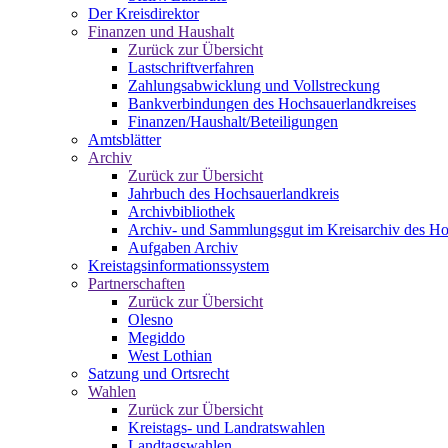
Der Kreisdirektor
Finanzen und Haushalt
Zurück zur Übersicht
Lastschriftverfahren
Zahlungsabwicklung und Vollstreckung
Bankverbindungen des Hochsauerlandkreises
Finanzen/Haushalt/Beteiligungen
Amtsblätter
Archiv
Zurück zur Übersicht
Jahrbuch des Hochsauerlandkreis
Archivbibliothek
Archiv- und Sammlungsgut im Kreisarchiv des Ho
Aufgaben Archiv
Kreistagsinformationssystem
Partnerschaften
Zurück zur Übersicht
Olesno
Megiddo
West Lothian
Satzung und Ortsrecht
Wahlen
Zurück zur Übersicht
Kreistags- und Landratswahlen
Landtagswahlen