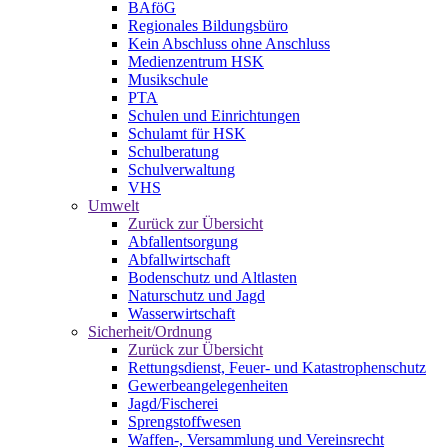
BAföG
Regionales Bildungsbüro
Kein Abschluss ohne Anschluss
Medienzentrum HSK
Musikschule
PTA
Schulen und Einrichtungen
Schulamt für HSK
Schulberatung
Schulverwaltung
VHS
Umwelt
Zurück zur Übersicht
Abfallentsorgung
Abfallwirtschaft
Bodenschutz und Altlasten
Naturschutz und Jagd
Wasserwirtschaft
Sicherheit/Ordnung
Zurück zur Übersicht
Rettungsdienst, Feuer- und Katastrophenschutz
Gewerbeangelegenheiten
Jagd/Fischerei
Sprengstoffwesen
Waffen-, Versammlung und Vereinsrecht