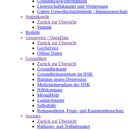
Grundstückswertermittlung
Liegenschaftskataster und Vermessung
Untere Umweltschutzbehörde / Immissionsschutz
Statistikstelle
Zurück zur Übersicht
Statistik
Beihilfe
Geoservice / OpenData
Zurück zur Übersicht
GeoService
Offene Daten
Gesundheit
Zurück zur Übersicht
Gesundheitsamt
Gesundheitsangebote im HSK
Bündnis gegen Depression
Medizinstipendium des HSK
Hilfekompass
MentalHelp
Landarztstarter
Selbsthilfe
Rettungsdienst, Feuer- und Katastrophenschutz
Soziales
Zurück zur Übersicht
Bildungs- und Teilhabepaket